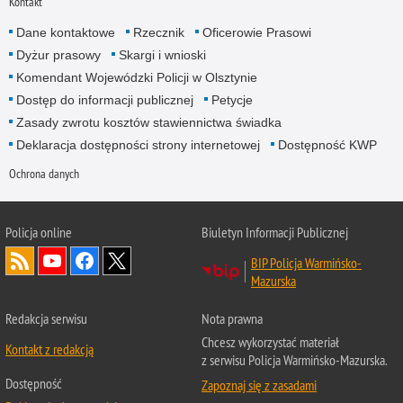
Kontakt
Dane kontaktowe
Rzecznik
Oficerowie Prasowi
Dyżur prasowy
Skargi i wnioski
Komendant Wojewódzki Policji w Olsztynie
Dostęp do informacji publicznej
Petycje
Zasady zwrotu kosztów stawiennictwa świadka
Deklaracja dostępności strony internetowej
Dostępność KWP
Ochrona danych
Policja online
Biuletyn Informacji Publicznej
BIP Policja Warmińsko-
Mazurska
Redakcja serwisu
Nota prawna
Chcesz wykorzystać materiał
Kontakt z redakcją
z serwisu Policja Warmińsko-Mazurska.
Dostępność
Zapoznaj się z zasadami