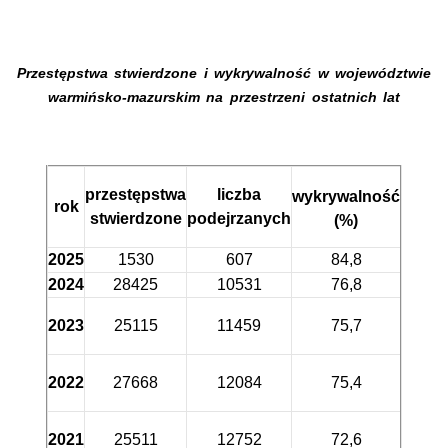
Przestępstwa stwierdzone i wykrywalność w województwie
warmińsko-mazurskim na przestrzeni ostatnich lat
przestępstwa
liczba
wykrywalność
rok
stwierdzone
podejrzanych
(%)
2025
1530
607
84,8
2024
28425
10531
76,8
2023
25115
11459
75,7
2022
27668
12084
75,4
2021
25511
12752
72,6