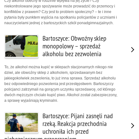
Czy alkohol obecny w rodzinie wpływa na jej życie? Czy
niekontrolowane jego spożywanie może prowadzić do przemocy i
konfliktów z prawem? Czy jest to problem społeczny? – te i inne
pytania były punktem wyjścia na spotkaniu policjantów z uczniami i
nauczycielami jednej z bartoszyckich szkół ponadgimnazjalnych.
Bartoszyce: Obwoźny sklep
monopolowy – sprzedaż
alkoholu bez zezwolenia
To, że alkohol można kupić w sklepach stacjonarnych nikogo nie
dziwi, ale obwoźny sklep z alkoholem, sprzedawanym bez
jakiegokolwiek zezwolenia, to już inna sprawa. Sprzedaż alkoholu
bez odpowiedniego pozwolenia jest przestępstwem. Bartoszyccy
policjanci zatrzymali na gorącym uczynku sprzedawcę, od którego
dwóch mężczyzn chciało kupić piwo. Alkohol został zabezpieczony,
a sprawę wyjaśniają kryminalni.
Bartoszyce: Pijani zasnęli nad
rzeką. Reakcja przechodnia
uchroniła ich przed