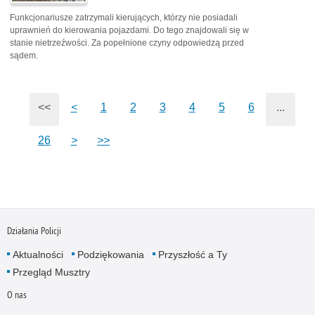
Funkcjonariusze zatrzymali kierujących, którzy nie posiadali
uprawnień do kierowania pojazdami. Do tego znajdowali się w
stanie nietrzeźwości. Za popełnione czyny odpowiedzą przed
sądem.
<<
<
1
2
3
4
5
6
...
26
>
>>
Działania Policji
Aktualności
Podziękowania
Przyszłość a Ty
Przegląd Musztry
O nas