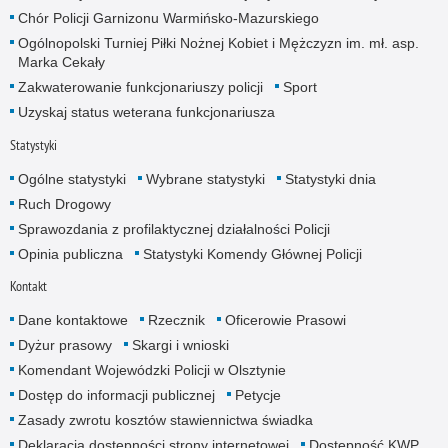
Chór Policji Garnizonu Warmińsko-Mazurskiego
Ogólnopolski Turniej Piłki Nożnej Kobiet i Mężczyzn im. mł. asp.
Marka Cekały
Zakwaterowanie funkcjonariuszy policji
Sport
Uzyskaj status weterana funkcjonariusza
Statystyki
Ogólne statystyki
Wybrane statystyki
Statystyki dnia
Ruch Drogowy
Sprawozdania z profilaktycznej działalności Policji
Opinia publiczna
Statystyki Komendy Głównej Policji
Kontakt
Dane kontaktowe
Rzecznik
Oficerowie Prasowi
Dyżur prasowy
Skargi i wnioski
Komendant Wojewódzki Policji w Olsztynie
Dostęp do informacji publicznej
Petycje
Zasady zwrotu kosztów stawiennictwa świadka
Deklaracja dostępności strony internetowej
Dostępność KWP