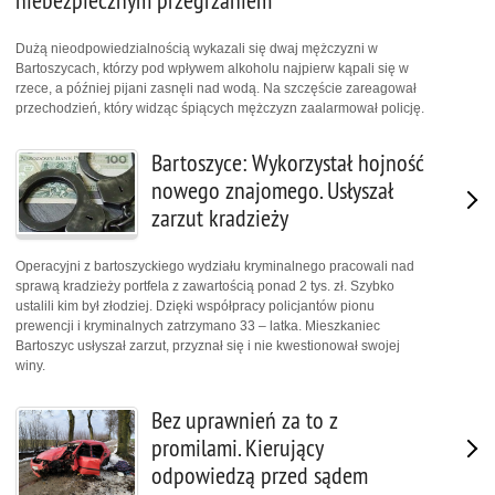
niebezpiecznym przegrzaniem
Dużą nieodpowiedzialnością wykazali się dwaj mężczyzni w
Bartoszycach, którzy pod wpływem alkoholu najpierw kąpali się w
rzece, a później pijani zasnęli nad wodą. Na szczęście zareagował
przechodzień, który widząc śpiących mężczyzn zaalarmował policję.
Bartoszyce: Wykorzystał hojność
nowego znajomego. Usłyszał
zarzut kradzieży
Operacyjni z bartoszyckiego wydziału kryminalnego pracowali nad
sprawą kradzieży portfela z zawartością ponad 2 tys. zł. Szybko
ustalili kim był złodziej. Dzięki współpracy policjantów pionu
prewencji i kryminalnych zatrzymano 33 – latka. Mieszkaniec
Bartoszyc usłyszał zarzut, przyznał się i nie kwestionował swojej
winy.
Bez uprawnień za to z
promilami. Kierujący
odpowiedzą przed sądem