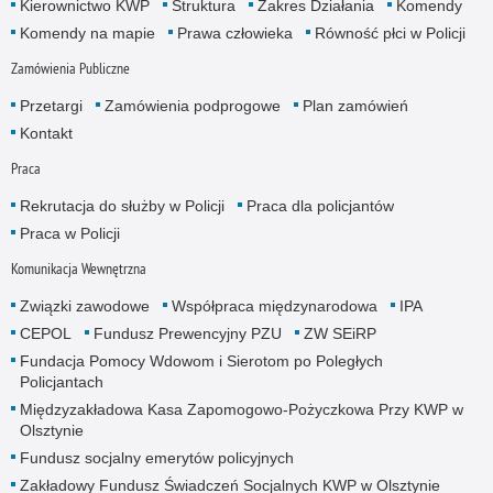
Kierownictwo KWP
Struktura
Zakres Działania
Komendy
Komendy na mapie
Prawa człowieka
Równość płci w Policji
Zamówienia Publiczne
Przetargi
Zamówienia podprogowe
Plan zamówień
Kontakt
Praca
Rekrutacja do służby w Policji
Praca dla policjantów
Praca w Policji
Komunikacja Wewnętrzna
Związki zawodowe
Współpraca międzynarodowa
IPA
CEPOL
Fundusz Prewencyjny PZU
ZW SEiRP
Fundacja Pomocy Wdowom i Sierotom po Poległych
Policjantach
Międzyzakładowa Kasa Zapomogowo-Pożyczkowa Przy KWP w
Olsztynie
Fundusz socjalny emerytów policyjnych
Zakładowy Fundusz Świadczeń Socjalnych KWP w Olsztynie