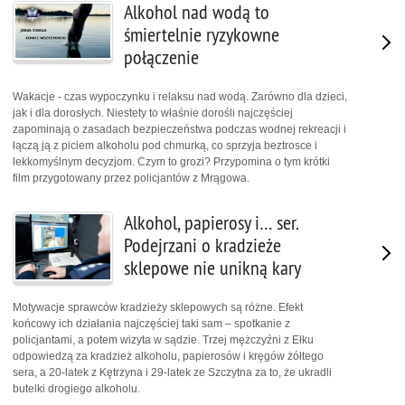
Alkohol nad wodą to
śmiertelnie ryzykowne
połączenie
Wakacje - czas wypoczynku i relaksu nad wodą. Zarówno dla dzieci,
jak i dla dorosłych. Niestety to właśnie dorośli najczęściej
zapominają o zasadach bezpieczeństwa podczas wodnej rekreacji i
łączą ją z piciem alkoholu pod chmurką, co sprzyja beztrosce i
lekkomyślnym decyzjom. Czym to grozi? Przypomina o tym krótki
film przygotowany przez policjantów z Mrągowa.
Alkohol, papierosy i… ser.
Podejrzani o kradzieże
sklepowe nie unikną kary
Motywacje sprawców kradzieży sklepowych są różne. Efekt
końcowy ich działania najczęściej taki sam – spotkanie z
policjantami, a potem wizyta w sądzie. Trzej mężczyźni z Ełku
odpowiedzą za kradzież alkoholu, papierosów i kręgów żółtego
sera, a 20-latek z Kętrzyna i 29-latek ze Szczytna za to, że ukradli
butelki drogiego alkoholu.