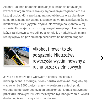
Alkohol lub inne podobnie działające substancje odurzające
krążące w organizmie kierowcy są poważnym zagrożeniem dla
każdej osoby, która spotka go na swojej drodze oraz dla niego
samego. Dlatego tak ważna jest prawidłowa reakcja świadków na
nietrzeźwych kierujących i szybka interwencja policjantów w tej
sprawie. Usuwając z ruchu drogowego bezmyślnych kierowców,
którzy za kierownice wsiedli po alkoholu lub narkotykach, mamy
realny wpływ na poziom bezpieczeństwa na naszych drogach.
Alkohol i rower to złe
połączenie. Nietrzeźwy
rowerzysta wyeliminowany z
ruchu przez dzielnicowych
Jazda na rowerze pod wpływem alkoholu jest bardzo
niebezpieczna, a z drugiej strony bardzo kosztowna. Mogłoby się
wydawać, że 2500 złotych grzywny skutecznie zniechęci do
wsiadania na rower pod działaniem alkoholu, jednak zatrzymany
przez dzielnicowych 28-letni mężczyzna był innego zdania. Wrócił
do domu pieszo… z wysokim mandatem.