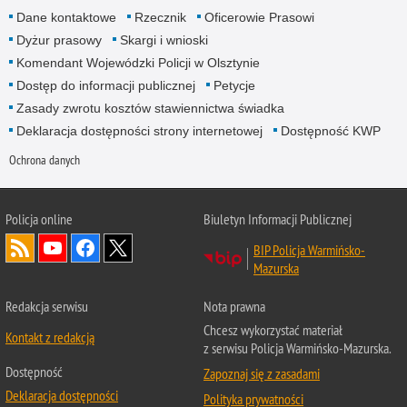
Dane kontaktowe
Rzecznik
Oficerowie Prasowi
Dyżur prasowy
Skargi i wnioski
Komendant Wojewódzki Policji w Olsztynie
Dostęp do informacji publicznej
Petycje
Zasady zwrotu kosztów stawiennictwa świadka
Deklaracja dostępności strony internetowej
Dostępność KWP
Ochrona danych
Policja online
Biuletyn Informacji Publicznej
BIP Policja Warmińsko-
Mazurska
Redakcja serwisu
Nota prawna
Chcesz wykorzystać materiał
Kontakt z redakcją
z serwisu Policja Warmińsko-Mazurska.
Dostępność
Zapoznaj się z zasadami
Deklaracja dostępności
Polityka prywatności