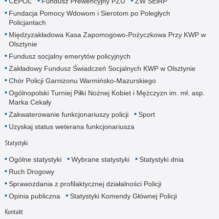
CEPOL
Fundusz Prewencyjny PZU
ZW SEiRP
Fundacja Pomocy Wdowom i Sierotom po Poległych
Policjantach
Międzyzakładowa Kasa Zapomogowo-Pożyczkowa Przy KWP w
Olsztynie
Fundusz socjalny emerytów policyjnych
Zakładowy Fundusz Świadczeń Socjalnych KWP w Olsztynie
Chór Policji Garnizonu Warmińsko-Mazurskiego
Ogólnopolski Turniej Piłki Nożnej Kobiet i Mężczyzn im. mł. asp.
Marka Cekały
Zakwaterowanie funkcjonariuszy policji
Sport
Uzyskaj status weterana funkcjonariusza
Statystyki
Ogólne statystyki
Wybrane statystyki
Statystyki dnia
Ruch Drogowy
Sprawozdania z profilaktycznej działalności Policji
Opinia publiczna
Statystyki Komendy Głównej Policji
Kontakt