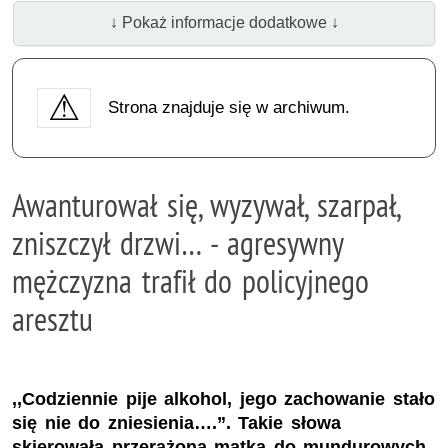
↓ Pokaż informacje dodatkowe ↓
Strona znajduje się w archiwum.
Awanturował się, wyzywał, szarpał,
zniszczył drzwi… - agresywny
mężczyzna trafił do policyjnego
aresztu
,,Codziennie pije alkohol, jego zachowanie stało
się nie do zniesienia….”. Takie słowa
skierowała przerażona matka do mundurowych,