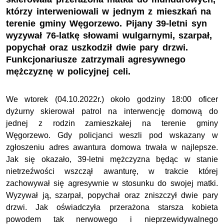
którzy interweniowali w jednym z mieszkań na
terenie gminy Węgorzewo. Pijany 39-letni syn
wyzywał 76-latkę słowami wulgarnymi, szarpał,
popychał oraz uszkodził dwie pary drzwi.
Funkcjonariusze zatrzymali agresywnego
mężczyznę w policyjnej celi.
We wtorek (04.10.2022r.) około godziny 18:00 oficer
dyżurny skierował patrol na interwencję domową do
jednej z rodzin zamieszkałej na terenie gminy
Węgorzewo. Gdy policjanci weszli pod wskazany w
zgłoszeniu adres awantura domowa trwała w najlepsze.
Jak się okazało, 39-letni mężczyzna będąc w stanie
nietrzeźwości wszczął awanturę, w trakcie której
zachowywał się agresywnie w stosunku do swojej matki.
Wyzywał ją, szarpał, popychał oraz zniszczył dwie pary
drzwi. Jak oświadczyła przerażona starsza kobieta
powodem tak nerwowego i nieprzewidywalnego