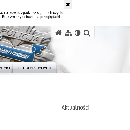
ych plików, to zgadzasz się na ich użycie
. Brak zmiany ustawienia przeglądarki
otwórz wysz
NTAKT
OCHRONA DANYCH
Aktualności