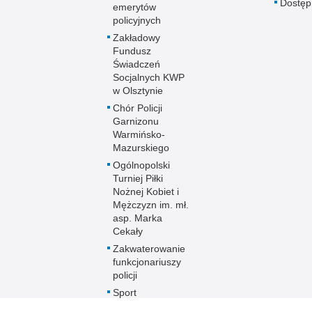
Dostę
emerytów
policyjnych
Zakładowy
Fundusz
Świadczeń
Socjalnych KWP
w Olsztynie
Chór Policji
Garnizonu
Warmińsko-
Mazurskiego
Ogólnopolski
Turniej Piłki
Nożnej Kobiet i
Mężczyzn im. mł.
asp. Marka
Cekały
Zakwaterowanie
funkcjonariuszy
policji
Sport
Uzyskaj status