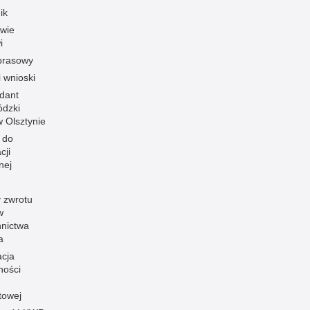
ik
owie
i
prasowy
i wnioski
dant
dzki
 w Olsztynie
 do
cji
nej
 zwrotu
w
nnictwa
a
acja
ności
towej