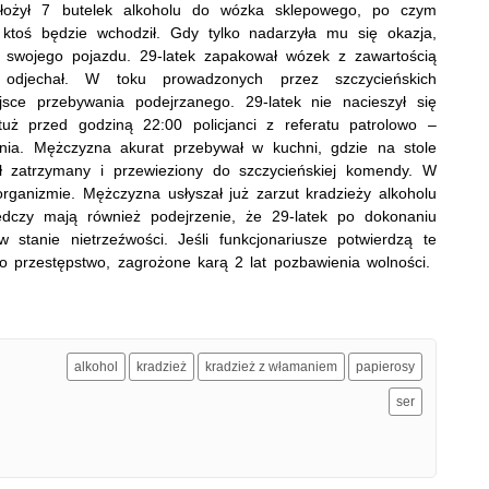
włożył 7 butelek alkoholu do wózka sklepowego, po czym
 ktoś będzie wchodził. Gdy tylko nadarzyła mu się okazja,
 swojego pojazdu. 29-latek zapakował wózek z zawartością
odjechał. W toku prowadzonych przez szczycieńskich
jsce przebywania podejrzanego. 29-latek nie nacieszył się
ż przed godziną 22:00 policjanci z referatu patrolowo –
ania. Mężczyzna akurat przebywał w kuchni, gdzie na stole
tał zatrzymany i przewieziony do szczycieńskiej komendy. W
 organizmie. Mężczyzna usłyszał już zarzut kradzieży alkoholu
edczy mają również podejrzenie, że 29-latek po dokonaniu
stanie nietrzeźwości. Jeśli funkcjonariusze potwierdzą te
 przestępstwo, zagrożone karą 2 lat pozbawienia wolności.
alkohol
kradzież
kradzież z włamaniem
papierosy
ser