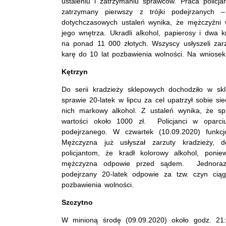
ustaleniu i zatrzymaniu sprawców. Praca policja
zatrzymany pierwszy z trójki podejrzanych – 
dotychczasowych ustaleń wynika, że mężczyźni w
jego wnętrza. Ukradli alkohol, papierosy i dwa k
na ponad 11 000 złotych. Wszyscy usłyszeli zar
karę do 10 lat pozbawienia wolności. Na wniose
Kętrzyn
Do serii kradzieży sklepowych dochodziło w skle
sprawie 20-latek w lipcu za cel upatrzył sobie s
nich markowy alkohol. Z ustaleń wynika, że sp
wartości około 1000 zł. Policjanci w oparciu
podejrzanego. W czwartek (10.09.2020) funkcj
Mężczyzna już usłyszał zarzuty kradzieży, d
policjantom, że kradł kolorowy alkohol, pon
mężczyzna odpowie przed sądem. Jednorazo
podejrzany 20-latek odpowie za tzw. czyn ciąg
pozbawienia wolności.
Szczytno
W minioną środę (09.09.2020) około godz. 21: