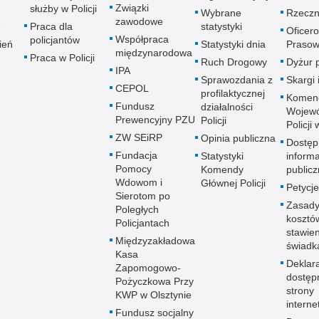
Związki
służby w Policji
Wybrane
Rzeczn
zawodowe
e
Praca dla
statystyki
Oficer
Współpraca
policjantów
ień
Statystyki dnia
Prasow
międzynarodowa
Praca w Policji
Ruch Drogowy
Dyżur 
IPA
Sprawozdania z
Skargi 
CEPOL
profilaktycznej
Komen
Fundusz
działalności
Wojewó
Prewencyjny PZU
Policji
Policji
ZW SEiRP
Opinia publiczna
Dostęp
Fundacja
Statystyki
informa
Pomocy
Komendy
publicz
Wdowom i
Głównej Policji
Petycje
Sierotom po
Zasady
Poległych
kosztó
Policjantach
stawie
Międzyzakładowa
świadk
Kasa
Deklar
Zapomogowo-
dostęp
Pożyczkowa Przy
strony
KWP w Olsztynie
interne
Fundusz socjalny