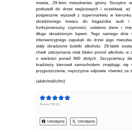
miasta, 29-letni mieszkaniec gminy Szczytno 
podszedł do drzwi wejściowych i oczekiwał, aż
pośpiesznie wyszedł z supermarketu w kierunku
skradzionego towaru do bagażnika audi i 
funkcjonariuszy czynności, ustalono dane i mie
długo skradzionym łupem. Tego samego dnia tu
interwencyjnego zapukali do drzwi jego mieszk
stały skradzione butelki alkoholu. 29-latek zos
chwili zatrzymania miał blisko promil alkoholu w
o wartości ponad 900 złotych. Szczycieńscy śl
kradzieży kierował samochodem znajdując się w 
przypuszczenia, mężczyzna odpowie również za to
(akdn/md/ic/tm)
Ocena: 5/5 (1)
Udostępnij
Udostępnij