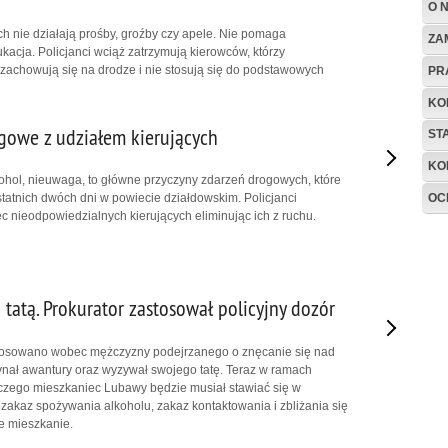
O 
ch nie działają prośby, groźby czy apele. Nie pomaga
ZA
kacja. Policjanci wciąż zatrzymują kierowców, którzy
zachowują się na drodze i nie stosują się do podstawowych
PR
KO
gowe z udziałem kierujących
ST
KO
ohol, nieuwaga, to główne przyczyny zdarzeń drogowych, które
OC
statnich dwóch dni w powiecie działdowskim. Policjanci
c nieodpowiedzialnych kierujących eliminując ich z ruchu.
 tatą. Prokurator zastosował policyjny dozór
stosowano wobec mężczyzny podejrzanego o znęcanie się nad
zynał awantury oraz wyzywał swojego tatę. Teraz w ramach
zego mieszkaniec Lubawy będzie musiał stawiać się w
 zakaz spożywania alkoholu, zakaz kontaktowania i zbliżania się
e mieszkanie.