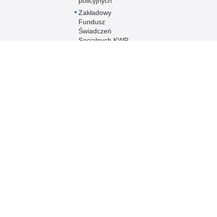
policyjnych
Zakładowy
Fundusz
Świadczeń
Socjalnych KWP
w Olsztynie
Chór Policji
Garnizonu
Warmińsko-
Mazurskiego
Ogólnopolski
Turniej Piłki
Nożnej Kobiet i
Mężczyzn im. mł.
asp. Marka
Cekały
Zakwaterowanie
funkcjonariuszy
policji
Sport
Uzyskaj status
weterana