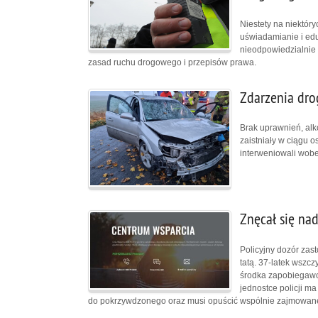
Niestety na niektóry
uświadamianie i edu
nieodpowiedzialnie 
zasad ruchu drogowego i przepisów prawa.
Zdarzenia dro
Brak uprawnień, alk
zaistniały w ciągu o
interweniowali wobe
Znęcał się nad
Policyjny dozór za
tatą. 37-latek wszc
środka zapobiegawc
jednostce policji ma
do pokrzywdzonego oraz musi opuścić wspólnie zajmowan