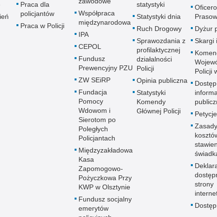
zawodowe
e
Praca dla
statystyki
Oficer
Współpraca
policjantów
ień
Statystyki dnia
Prasow
międzynarodowa
Praca w Policji
Ruch Drogowy
Dyżur 
IPA
Sprawozdania z
Skargi 
CEPOL
profilaktycznej
Komen
Fundusz
działalności
Wojewó
Prewencyjny PZU
Policji
Policji
ZW SEiRP
Opinia publiczna
Dostęp
Fundacja
Statystyki
informa
Pomocy
Komendy
publicz
Wdowom i
Głównej Policji
Petycje
Sierotom po
Zasady
Poległych
kosztó
Policjantach
stawie
Międzyzakładowa
świadk
Kasa
Deklar
Zapomogowo-
dostęp
Pożyczkowa Przy
strony
KWP w Olsztynie
interne
Fundusz socjalny
Dostę
emerytów