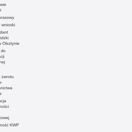
owie
i
prasowy
i wnioski
dant
dzki
 w Olsztynie
 do
cji
nej
 zwrotu
w
nnictwa
a
acja
ności
towej
pność KWP