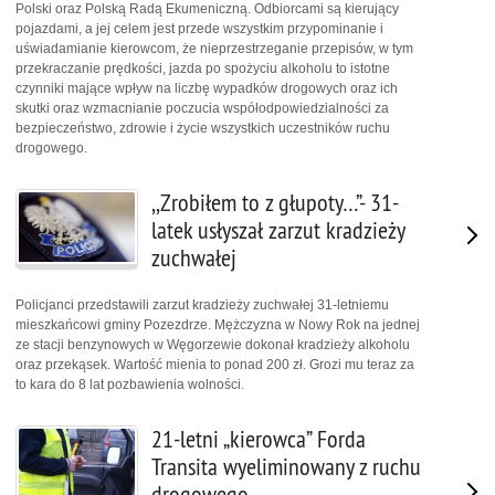
Polski oraz Polską Radą Ekumeniczną. Odbiorcami są kierujący
pojazdami, a jej celem jest przede wszystkim przypominanie i
uświadamianie kierowcom, że nieprzestrzeganie przepisów, w tym
przekraczanie prędkości, jazda po spożyciu alkoholu to istotne
czynniki mające wpływ na liczbę wypadków drogowych oraz ich
skutki oraz wzmacnianie poczucia współodpowiedzialności za
bezpieczeństwo, zdrowie i życie wszystkich uczestników ruchu
drogowego.
,,Zrobiłem to z głupoty…”- 31-
latek usłyszał zarzut kradzieży
zuchwałej
Policjanci przedstawili zarzut kradzieży zuchwałej 31-letniemu
mieszkańcowi gminy Pozezdrze. Mężczyzna w Nowy Rok na jednej
ze stacji benzynowych w Węgorzewie dokonał kradzieży alkoholu
oraz przekąsek. Wartość mienia to ponad 200 zł. Grozi mu teraz za
to kara do 8 lat pozbawienia wolności.
21-letni „kierowca” Forda
Transita wyeliminowany z ruchu
drogowego