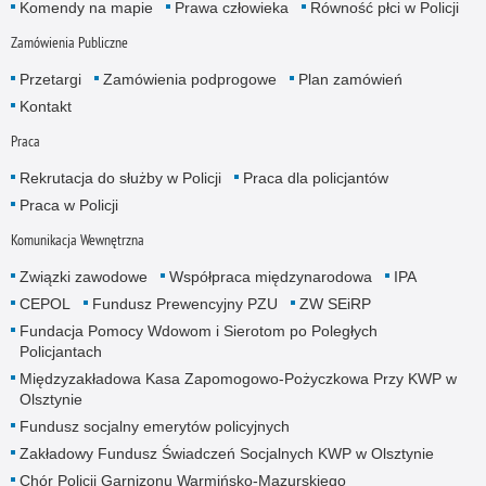
Komendy na mapie
Prawa człowieka
Równość płci w Policji
Zamówienia Publiczne
Przetargi
Zamówienia podprogowe
Plan zamówień
Kontakt
Praca
Rekrutacja do służby w Policji
Praca dla policjantów
Praca w Policji
Komunikacja Wewnętrzna
Związki zawodowe
Współpraca międzynarodowa
IPA
CEPOL
Fundusz Prewencyjny PZU
ZW SEiRP
Fundacja Pomocy Wdowom i Sierotom po Poległych
Policjantach
Międzyzakładowa Kasa Zapomogowo-Pożyczkowa Przy KWP w
Olsztynie
Fundusz socjalny emerytów policyjnych
Zakładowy Fundusz Świadczeń Socjalnych KWP w Olsztynie
Chór Policji Garnizonu Warmińsko-Mazurskiego