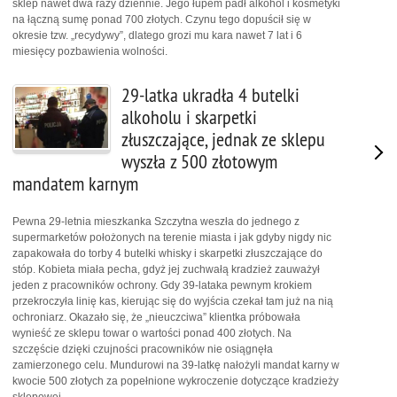
sklep nawet dwa razy dziennie. Jego łupem padł alkohol i kosmetyki
na łączną sumę ponad 700 złotych. Czynu tego dopuścił się w
okresie tzw. „recydywy”, dlatego grozi mu kara nawet 7 lat i 6
miesięcy pozbawienia wolności.
29-latka ukradła 4 butelki
alkoholu i skarpetki
złuszczające, jednak ze sklepu
wyszła z 500 złotowym
mandatem karnym
Pewna 29-letnia mieszkanka Szczytna weszła do jednego z
supermarketów położonych na terenie miasta i jak gdyby nigdy nic
zapakowała do torby 4 butelki whisky i skarpetki złuszczające do
stóp. Kobieta miała pecha, gdyż jej zuchwałą kradzież zauważył
jeden z pracowników ochrony. Gdy 39-lataka pewnym krokiem
przekroczyła linię kas, kierując się do wyjścia czekał tam już na nią
ochroniarz. Okazało się, że „nieuczciwa” klientka próbowała
wynieść ze sklepu towar o wartości ponad 400 złotych. Na
szczęście dzięki czujności pracowników nie osiągnęła
zamierzonego celu. Mundurowi na 39-latkę nałożyli mandat karny w
kwocie 500 złotych za popełnione wykroczenie dotyczące kradzieży