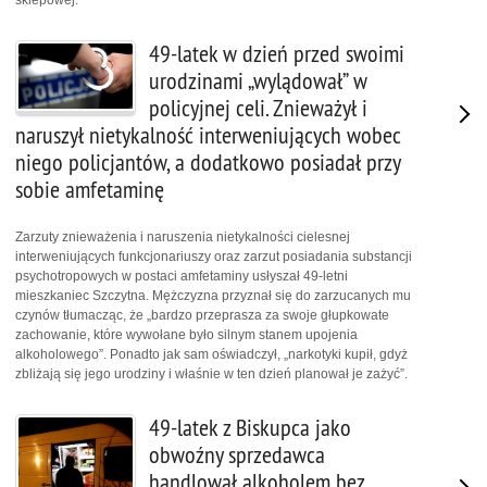
sklepowej.
49-latek w dzień przed swoimi
urodzinami „wylądował” w
policyjnej celi. Znieważył i
naruszył nietykalność interweniujących wobec
niego policjantów, a dodatkowo posiadał przy
sobie amfetaminę
Zarzuty znieważenia i naruszenia nietykalności cielesnej
interweniujących funkcjonariuszy oraz zarzut posiadania substancji
psychotropowych w postaci amfetaminy usłyszał 49-letni
mieszkaniec Szczytna. Mężczyzna przyznał się do zarzucanych mu
czynów tłumacząc, że „bardzo przeprasza za swoje głupkowate
zachowanie, które wywołane było silnym stanem upojenia
alkoholowego”. Ponadto jak sam oświadczył, „narkotyki kupił, gdyż
zbliżają się jego urodziny i właśnie w ten dzień planował je zażyć”.
49-latek z Biskupca jako
obwoźny sprzedawca
handlował alkoholem bez