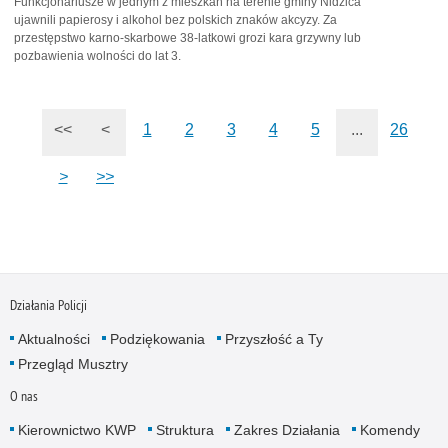
Funkcjonariusze w jednym z mieszkań na terenie gminy Nidzica
ujawnili papierosy i alkohol bez polskich znaków akcyzy. Za
przestępstwo karno-skarbowe 38-latkowi grozi kara grzywny lub
pozbawienia wolności do lat 3.
<<
<
1
2
3
4
5
...
26
>
>>
Działania Policji
Aktualności
Podziękowania
Przyszłość a Ty
Przegląd Musztry
O nas
Kierownictwo KWP
Struktura
Zakres Działania
Komendy