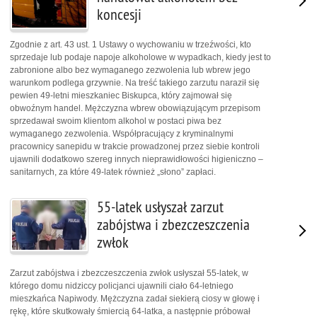
koncesji
Zgodnie z art. 43 ust. 1 Ustawy o wychowaniu w trzeźwości, kto
sprzedaje lub podaje napoje alkoholowe w wypadkach, kiedy jest to
zabronione albo bez wymaganego zezwolenia lub wbrew jego
warunkom podlega grzywnie. Na treść takiego zarzutu naraził się
pewien 49-letni mieszkaniec Biskupca, który zajmował się
obwoźnym handel. Mężczyzna wbrew obowiązującym przepisom
sprzedawał swoim klientom alkohol w postaci piwa bez
wymaganego zezwolenia. Współpracujący z kryminalnymi
pracownicy sanepidu w trakcie prowadzonej przez siebie kontroli
ujawnili dodatkowo szereg innych nieprawidłowości higieniczno –
sanitarnych, za które 49-latek również „słono” zapłaci.
55-latek usłyszał zarzut
zabójstwa i zbezczeszczenia
zwłok
Zarzut zabójstwa i zbezczeszczenia zwłok usłyszał 55-latek, w
którego domu nidziccy policjanci ujawnili ciało 64-letniego
mieszkańca Napiwody. Mężczyzna zadał siekierą ciosy w głowę i
rękę, które skutkowały śmiercią 64-latka, a następnie próbował