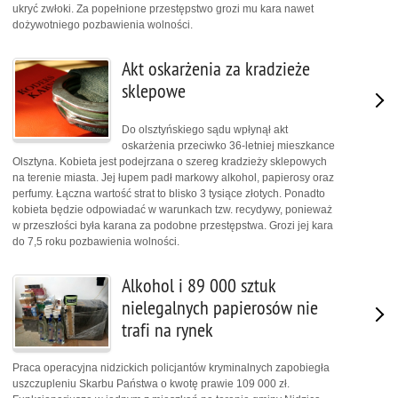
ukryć zwłoki. Za popełnione przestępstwo grozi mu kara nawet
dożywotniego pozbawienia wolności.
Akt oskarżenia za kradzieże
sklepowe
Do olsztyńskiego sądu wpłynął akt
oskarżenia przeciwko 36-letniej mieszkance
Olsztyna. Kobieta jest podejrzana o szereg kradzieży sklepowych
na terenie miasta. Jej łupem padł markowy alkohol, papierosy oraz
perfumy. Łączna wartość strat to blisko 3 tysiące złotych. Ponadto
kobieta będzie odpowiadać w warunkach tzw. recydywy, ponieważ
w przeszłości była karana za podobne przestępstwa. Grozi jej kara
do 7,5 roku pozbawienia wolności.
Alkohol i 89 000 sztuk
nielegalnych papierosów nie
trafi na rynek
Praca operacyjna nidzickich policjantów kryminalnych zapobiegła
uszczupleniu Skarbu Państwa o kwotę prawie 109 000 zł.