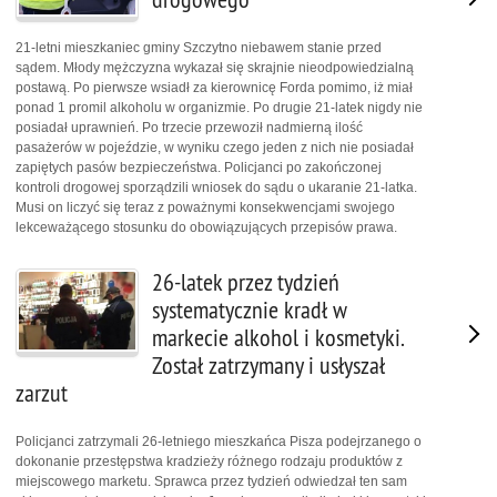
21-letni mieszkaniec gminy Szczytno niebawem stanie przed
sądem. Młody mężczyzna wykazał się skrajnie nieodpowiedzialną
postawą. Po pierwsze wsiadł za kierownicę Forda pomimo, iż miał
ponad 1 promil alkoholu w organizmie. Po drugie 21-latek nigdy nie
posiadał uprawnień. Po trzecie przewoził nadmierną ilość
pasażerów w pojeździe, w wyniku czego jeden z nich nie posiadał
zapiętych pasów bezpieczeństwa. Policjanci po zakończonej
kontroli drogowej sporządzili wniosek do sądu o ukaranie 21-latka.
Musi on liczyć się teraz z poważnymi konsekwencjami swojego
lekceważącego stosunku do obowiązujących przepisów prawa.
26-latek przez tydzień
systematycznie kradł w
markecie alkohol i kosmetyki.
Został zatrzymany i usłyszał
zarzut
Policjanci zatrzymali 26-letniego mieszkańca Pisza podejrzanego o
dokonanie przestępstwa kradzieży różnego rodzaju produktów z
miejscowego marketu. Sprawca przez tydzień odwiedzał ten sam