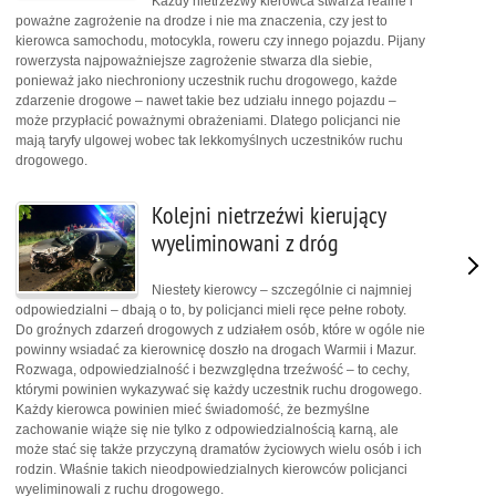
Każdy nietrzeźwy kierowca stwarza realne i
poważne zagrożenie na drodze i nie ma znaczenia, czy jest to
kierowca samochodu, motocykla, roweru czy innego pojazdu. Pijany
rowerzysta najpoważniejsze zagrożenie stwarza dla siebie,
ponieważ jako niechroniony uczestnik ruchu drogowego, każde
zdarzenie drogowe – nawet takie bez udziału innego pojazdu –
może przypłacić poważnymi obrażeniami. Dlatego policjanci nie
mają taryfy ulgowej wobec tak lekkomyślnych uczestników ruchu
drogowego.
Kolejni nietrzeźwi kierujący
wyeliminowani z dróg
Niestety kierowcy – szczególnie ci najmniej
odpowiedzialni – dbają o to, by policjanci mieli ręce pełne roboty.
Do groźnych zdarzeń drogowych z udziałem osób, które w ogóle nie
powinny wsiadać za kierownicę doszło na drogach Warmii i Mazur.
Rozwaga, odpowiedzialność i bezwzględna trzeźwość – to cechy,
którymi powinien wykazywać się każdy uczestnik ruchu drogowego.
Każdy kierowca powinien mieć świadomość, że bezmyślne
zachowanie wiąże się nie tylko z odpowiedzialnością karną, ale
może stać się także przyczyną dramatów życiowych wielu osób i ich
rodzin. Właśnie takich nieodpowiedzialnych kierowców policjanci
wyeliminowali z ruchu drogowego.