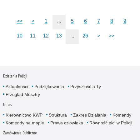
<<
<
1
...
5
6
7
8
9
10
11
12
13
...
26
>
>>
Działania Policji
Aktualności
Podziękowania
Przyszłość a Ty
Przegląd Musztry
O nas
Kierownictwo KWP
Struktura
Zakres Działania
Komendy
Komendy na mapie
Prawa człowieka
Równość płci w Policji
Zamówienia Publiczne