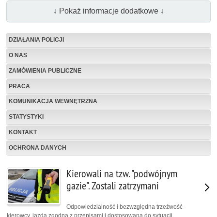
↓ Pokaż informacje dodatkowe ↓
DZIAŁANIA POLICJI
O NAS
ZAMÓWIENIA PUBLICZNE
PRACA
KOMUNIKACJA WEWNĘTRZNA
STATYSTYKI
KONTAKT
OCHRONA DANYCH
Kierowali na tzw. "podwójnym
gazie". Zostali zatrzymani
Odpowiedzialność i bezwzględna trzeźwość
kierowcy, jazda zgodna z przepisami i dostosowana do sytuacji