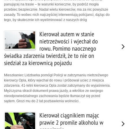
panującej na trasie – te warunki konieczne, by podróż mogła
przebiec bezpiecznie. Nadal wielu kierowców, ma za nic powyższe
zasady. To wobec nich najczęściej interweniują policjanci, dążąc do
tego, by skutecznie ich wyeliminować z naszych dróg
Kierował autem w stanie
nietrzeźwości i wjechał do
rowu. Pomimo naocznego
świadka zdarzenia twierdził, że to nie on
siedział za kierownicą pojazdu
Mieszkaniec Lidzbarka pomógł Policji w zatrzymaniu nietrzeźwego
kierowcy Opla, który wjechał do rowu i próbował uciec z miejsca
zdarzenia. 41-letni kierowca Opla został zatrzymany do wyjaśnienia.
Mężczyzna stracił dokument prawa jazdy, a wkrótce ze swojego
nieodpowiedzialnego zachowania będzie tłumaczył się przed
sądem. Grozi mu do 2 lat pozbawienia wolności.
Kierował ciągnikiem mając
prawie 2 promile alkoholu w