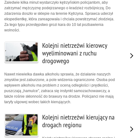
Zaledwie kilka minut wystarczyło kętrzyńskim policjantom, aby
zatrzymać mężczyznę podejrzanego o kradzież rozbójniczą. Do
zdarzenia doszło w sklepie na terenie Kętrzyna. Sprawca uderzył
ekspedientkę, która zareagowała i chciała powstrzymać złodzieja.
Za tego typu przestępstwo grozi kara do 10 lat pozbawienia
wolności.
Kolejni nietrzeźwi kierowcy
wyeliminowani z ruchu
drogowego
Nawet niewielka dawka alkoholu sprawia, że działanie naszych
zmysłów jest zaburzone, a pole widzenia ograniczone. Osoba pod
wpływem alkoholu ma problem z oceną odległości i prędkości,
puszczają „hamulce”, zatraca się instynkt samozachowawczy, a
także rośnie skłonność do brawury na drodze. Policjanci nie mają
taryfy ulgowej wobec takich kierujących.
Kolejni nietrzeźwi kierujący na
drogach regionu