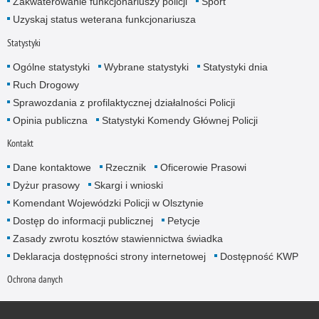
Zakwaterowanie funkcjonariuszy policji
Sport
Uzyskaj status weterana funkcjonariusza
Statystyki
Ogólne statystyki
Wybrane statystyki
Statystyki dnia
Ruch Drogowy
Sprawozdania z profilaktycznej działalności Policji
Opinia publiczna
Statystyki Komendy Głównej Policji
Kontakt
Dane kontaktowe
Rzecznik
Oficerowie Prasowi
Dyżur prasowy
Skargi i wnioski
Komendant Wojewódzki Policji w Olsztynie
Dostęp do informacji publicznej
Petycje
Zasady zwrotu kosztów stawiennictwa świadka
Deklaracja dostępności strony internetowej
Dostępność KWP
Ochrona danych