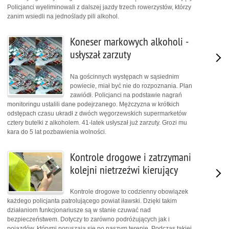
Policjanci wyeliminowali z dalszej jazdy trzech rowerzystów, którzy
zanim wsiedli na jednoślady pili alkohol.
Koneser markowych alkoholi -
usłyszał zarzuty
Na gościnnych występach w sąsiednim
powiecie, miał być nie do rozpoznania. Plan
zawiódł. Policjanci na podstawie nagrań
monitoringu ustalili dane podejrzanego. Mężczyzna w krótkich
odstępach czasu ukradł z dwóch węgorzewskich supermarketów
cztery butelki z alkoholem. 41-latek usłyszał już zarzuty. Grozi mu
kara do 5 lat pozbawienia wolności.
Kontrole drogowe i zatrzymani
kolejni nietrzeźwi kierujący
Kontrole drogowe to codzienny obowiązek
każdego policjanta patrolującego powiat iławski. Dzięki takim
działaniom funkcjonariusze są w stanie czuwać nad
bezpieczeństwem. Dotyczy to zarówno podróżujących jak i
pojazdów, którymi poruszają się po naszym terenie. Podczas takiej