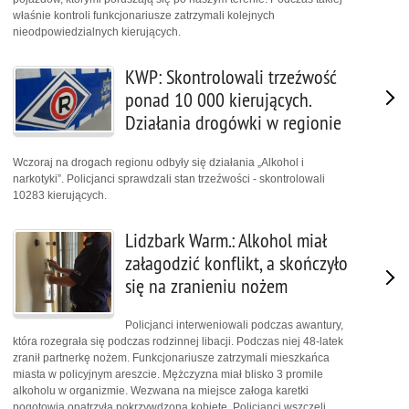
właśnie kontroli funkcjonariusze zatrzymali kolejnych
nieodpowiedzialnych kierujących.
KWP: Skontrolowali trzeźwość
ponad 10 000 kierujących.
Działania drogówki w regionie
Wczoraj na drogach regionu odbyły się działania „Alkohol i
narkotyki”. Policjanci sprawdzali stan trzeźwości - skontrolowali
10283 kierujących.
Lidzbark Warm.: Alkohol miał
załagodzić konflikt, a skończyło
się na zranieniu nożem
Policjanci interweniowali podczas awantury,
która rozegrała się podczas rodzinnej libacji. Podczas niej 48-latek
zranił partnerkę nożem. Funkcjonariusze zatrzymali mieszkańca
miasta w policyjnym areszcie. Mężczyzna miał blisko 3 promile
alkoholu w organizmie. Wezwana na miejsce załoga karetki
pogotowia opatrzyła pokrzywdzoną kobietę. Policjanci wszczęli