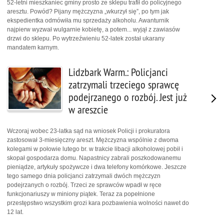
52-letni mieszkaniec gminy prosto ze sklepu trafił do policyjnego
aresztu. Powód? Pijany mężczyzna „wkurzył się”, po tym jak
ekspedientka odmówiła mu sprzedaży alkoholu. Awanturnik
najpierw wyzwał wulgarnie kobietę, a potem... wyjął z zawiasów
drzwi do sklepu. Po wytrzeźwieniu 52-latek został ukarany
mandatem karnym.
Lidzbark Warm.: Policjanci
zatrzymali trzeciego sprawcę
podejrzanego o rozbój. Jest już
w areszcie
Wczoraj wobec 23-latka sąd na wniosek Policji i prokuratora
zastosował 3-miesięczny areszt. Mężczyzna wspólnie z dwoma
kolegami w połowie lutego br. w trakcie libacji alkoholowej pobił i
skopał gospodarza domu. Napastnicy zabrali poszkodowanemu
pieniądze, artykuły spożywcze i dwa telefony komórkowe. Jeszcze
tego samego dnia policjanci zatrzymali dwóch mężczyzn
podejrzanych o rozbój. Trzeci ze sprawców wpadł w ręce
funkcjonariuszy w miniony piątek. Teraz za popełnione
przestępstwo wszystkim grozi kara pozbawienia wolności nawet do
12 lat.