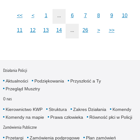
<<
<
1
...
6
7
8
9
10
11
12
13
14
...
26
>
>>
Działania Policji
Aktualności
Podziękowania
Przyszłość a Ty
Przegląd Musztry
O nas
Kierownictwo KWP
Struktura
Zakres Działania
Komendy
Komendy na mapie
Prawa człowieka
Równość płci w Policji
Zamówienia Publiczne
Przetargi
Zamówienia podprogowe
Plan zamówień