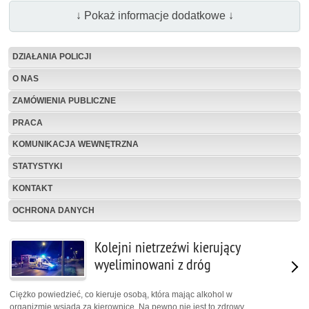
↓ Pokaż informacje dodatkowe ↓
DZIAŁANIA POLICJI
O NAS
ZAMÓWIENIA PUBLICZNE
PRACA
KOMUNIKACJA WEWNĘTRZNA
STATYSTYKI
KONTAKT
OCHRONA DANYCH
Kolejni nietrzeźwi kierujący
wyeliminowani z dróg
Ciężko powiedzieć, co kieruje osobą, która mając alkohol w
organizmie wsiada za kierownicę. Na pewno nie jest to zdrowy