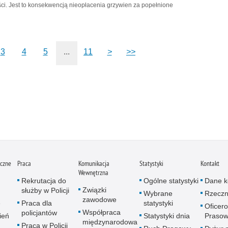
i. Jest to konsekwencją nieopłacenia grzywien za popełnione
3
4
5
...
11
>
>>
iczne
Praca
Komunikacja
Statystyki
Kontakt
Wewnętrzna
Rekrutacja do
Ogólne statystyki
Dane k
Związki
służby w Policji
Wybrane
Rzeczn
zawodowe
e
Praca dla
statystyki
Oficer
Współpraca
policjantów
ień
Statystyki dnia
Prasow
międzynarodowa
Praca w Policji