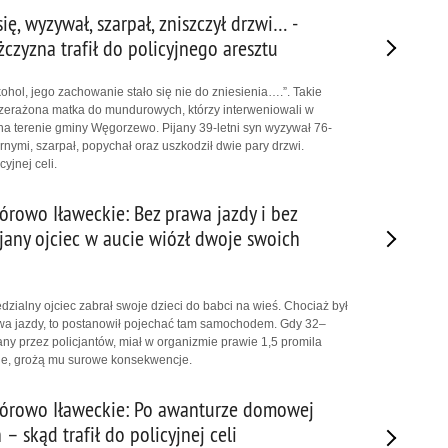
ę, wyzywał, szarpał, zniszczył drzwi… -
czyzna trafił do policyjnego aresztu
kohol, jego zachowanie stało się nie do zniesienia….”. Takie
zerażona matka do mundurowych, którzy interweniowali w
a terenie gminy Węgorzewo. Pijany 39-letni syn wyzywał 76-
nymi, szarpał, popychał oraz uszkodził dwie pary drzwi.
yjnej celi.
órowo Iławeckie: Bez prawa jazdy i bez
jany ojciec w aucie wiózł dwoje swoich
zialny ojciec zabrał swoje dzieci do babci na wieś. Chociaż był
rawa jazdy, to postanowił pojechać tam samochodem. Gdy 32–
any przez policjantów, miał w organizmie prawie 1,5 promila
ie, grożą mu surowe konsekwencje.
Górowo Iławeckie: Po awanturze domowej
 – skąd trafił do policyjnej celi