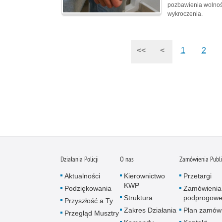
pozbawienia wolnośc
wykroczenia.
<<
<
1
2
Działania Policji
O nas
Zamówienia Publ
Aktualności
Kierownictwo
Przetargi
KWP
Podziękowania
Zamówienia
Struktura
podprogow
Przyszłość a Ty
Zakres Działania
Plan zamów
Przegląd Musztry