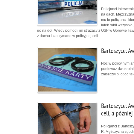
Policjanci interwen
na dach. Mężczyzna 
mu to policjanci, kt
latek robił wszystk
go na dół. Wtedy pomogli im strażacy z OSP w Górowie Iław
z dachu i zatrzymano w policyjnej celi.
Bartoszyce: Aw
Noc w policyjnym ar
ponieważ dwukrotnie
zniszczył pilot od te
Bartoszyce: Aw
celi, a później
Policjanci z Bartos
R. Mężczyzna zgodni