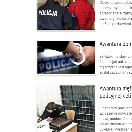
Decyzją sądu najbli
podejrzany o pobici
agresor został zatrz
awanturę i dokonał p
do 5 lat pozbawieni
Awantura dom
38-latek nie stawiał
Jednak jak pokazuje
mężczyzna jest agres
został zatrzymany i 
Awantura mężc
policyjnej celi
Lidzbarscy policjan
Zgłoszenie dotyczył
drzwi, ponieważ do 
się do środka w obro
58-latka. Mieszkani