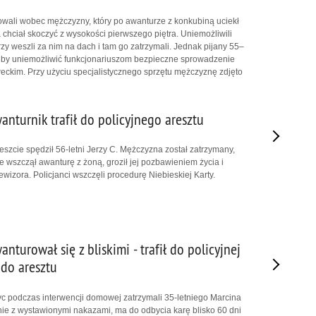
iowali wobec mężczyzny, który po awanturze z konkubiną uciekł
chciał skoczyć z wysokości pierwszego piętra. Uniemożliwili
órzy weszli za nim na dach i tam go zatrzymali. Jednak pijany 55–
o, by uniemożliwić funkcjonariuszom bezpieczne sprowadzenie
eckim. Przy użyciu specjalistycznego sprzętu mężczyznę zdjęto
anturnik trafił do policyjnego aresztu
eszcie spędził 56-letni Jerzy C. Mężczyzna został zatrzymany,
 wszczął awanturę z żoną, groził jej pozbawieniem życia i
lewizora. Policjanci wszczęli procedurę Niebieskiej Karty.
anturował się z bliskimi - trafił do policyjnej
 do aresztu
zyc podczas interwencji domowej zatrzymali 35-letniego Marcina
e z wystawionymi nakazami, ma do odbycia karę blisko 60 dni