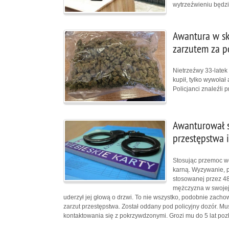
wytrzeźwieniu będz
Awantura w sk
zarzutem za p
Nietrzeźwy 33-latek
kupił, tylko wywoła
Policjanci znaleźli 
Awanturował si
przestępstwa i
Stosując przemoc wo
karną. Wyzywanie, p
stosowanej przez 48
mężczyzna w swojej a
uderzył jej głową o drzwi. To nie wszystko, podobnie zacho
zarzut przestępstwa. Został oddany pod policyjny dozór. Mu
kontaktowania się z pokrzywdzonymi. Grozi mu do 5 lat poz