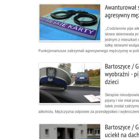
Awanturował si
agresywny męż
,,Codziennie pije al
słowa skierowała pr
jednym z mieszkań n
latkę słowami wulgar
Funkcjonariusze zatrzymali agresywnego mężczyznę w polic
Bartoszyce / G
wyobraźni - pi
dzieci
Skrajnie nieodpowied
pijany i nie miał p
latek został zatrzym
alkoholu. Mężczyzna odpowie za przestępstwo i wykroczen
Bartoszyce / 
uciekł na dach