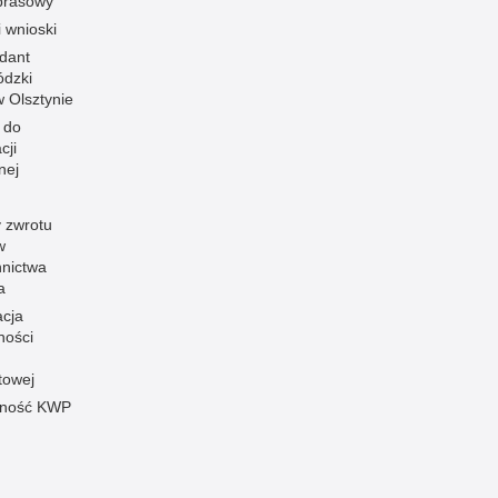
prasowy
i wnioski
dant
dzki
 w Olsztynie
 do
cji
nej
 zwrotu
w
nnictwa
a
acja
ności
towej
pność KWP