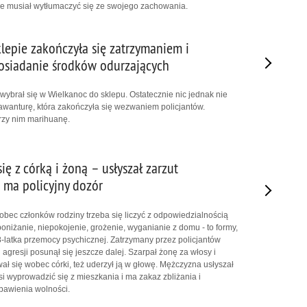
ie musiał wytłumaczyć się ze swojego zachowania.
lepie zakończyła się zatrzymaniem i
osiadanie środków odurzających
 wybrał się w Wielkanoc do sklepu. Ostatecznie nic jednak nie
ł awanturę, która zakończyła się wezwaniem policjantów.
przy nim marihuanę.
ę z córką i żoną – usłyszał zarzut
 ma policyjny dozór
bec członków rodziny trzeba się liczyć z odpowiedzialnością
oniżanie, niepokojenie, grożenie, wyganianie z domu - to formy,
-latka przemocy psychicznej. Zatrzymany przez policjantów
gresji posunął się jeszcze dalej. Szarpał żonę za włosy i
wał się wobec córki, też uderzył ją w głowę. Mężczyzna usłyszał
si wyprowadzić się z mieszkania i ma zakaz zbliżania i
bawienia wolności.