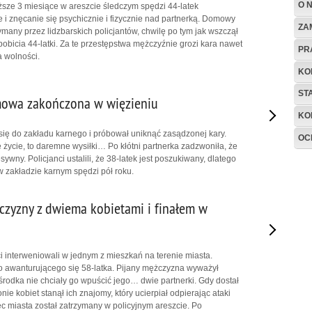
O 
ższe 3 miesiące w areszcie śledczym spędzi 44-latek
e i znęcanie się psychicznie i fizycznie nad partnerką. Domowy
ZA
ymany przez lidzbarskich policjantów, chwilę po tym jak wszczął
obicia 44-latki. Za te przestępstwa mężczyźnie grozi kara nawet
PR
a wolności.
KO
ST
owa zakończona w więzieniu
KO
 się do zakładu karnego i próbował uniknąć zasądzonej kary.
OC
 życie, to daremne wysiłki… Po kłótni partnerka zadzwoniła, że
ywny. Policjanci ustalili, że 38-latek jest poszukiwany, dlatego
w zakładzie karnym spędzi pół roku.
zyzny z dwiema kobietami i finałem w
ci interweniowali w jednym z mieszkań na terenie miasta.
o awanturującego się 58-latka. Pijany mężczyzna wyważył
środka nie chciały go wpuścić jego… dwie partnerki. Gdy dostał
nie kobiet stanął ich znajomy, który ucierpiał odpierając ataki
ec miasta został zatrzymany w policyjnym areszcie. Po