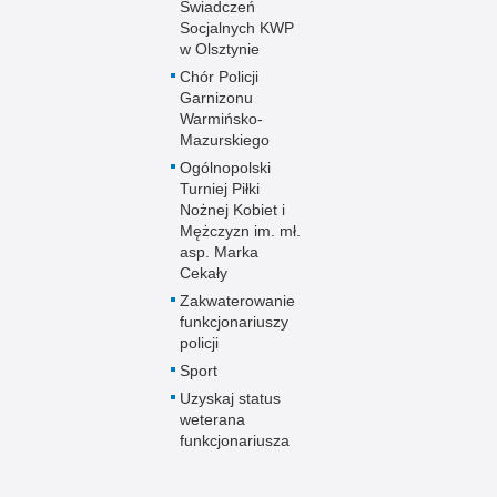
Świadczeń
Socjalnych KWP
w Olsztynie
Chór Policji
Garnizonu
Warmińsko-
Mazurskiego
Ogólnopolski
Turniej Piłki
Nożnej Kobiet i
Mężczyzn im. mł.
asp. Marka
Cekały
Zakwaterowanie
funkcjonariuszy
policji
Sport
Uzyskaj status
weterana
funkcjonariusza