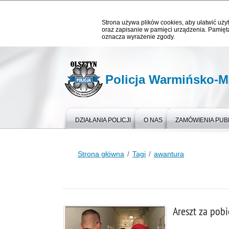
Strona używa plików cookies, aby ułatwić użyt
oraz zapisanie w pamięci urządzenia. Pamięta
oznacza wyrażenie zgody.
Policja Warmińsko-M
DZIAŁANIA POLICJI
O NAS
ZAMÓWIENIA PUB
Strona główna
Tagi
awantura
Areszt za pobi