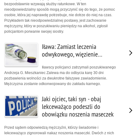
bezpodstawnie wzywają służby ratunkowe. W ten
nieodpowiedzialny sposób mogą przyczynić się do tego, że pomoc
osobie, która jej naprawdę potrzebuje, nie dotrze do niej na czas.
Przykładem tak nieodpowiedzialnej postawy, jest zachowanie
mężczyzny, który w poszukiwaniu pieniędzy na alkohol, zgłosił
policjantom porwanie swojej siostry.
Iława: Zamiast leczenia
odwykowego, więzienie…
Iławscy policjanci zatrzymali poszukiwanego
Andrzeja G. Mieszkaniec Zalewa ma do odbycia karę 30 dni
pozbawienia wolności za dwukrotne fałszywe zawiadomienie.
Mężczyzna zostanie odkonwojowany do zakładu karnego.
Jaki ojciec, taki syn - obaj
lekceważąco podeszli do
obowiązku noszenia maseczek
Przed sądem odpowiedzą mężczyźni, którzy świadomie i
lekceważąco zignorowali nakaz noszenia maseczki. Dwóch z nich