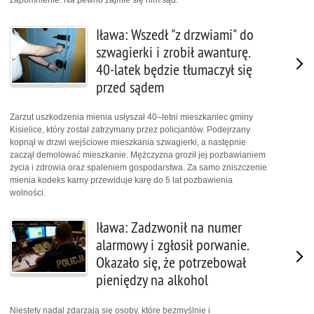
Iława: Wszedł "z drzwiami" do
szwagierki i zrobił awanturę.
40-latek będzie tłumaczył się
przed sądem
Zarzut uszkodzenia mienia usłyszał 40–letni mieszkaniec gminy
Kisielice, który został zatrzymany przez policjantów. Podejrzany
kopnął w drzwi wejściowe mieszkania szwagierki, a następnie
zaczął demolować mieszkanie. Mężczyzna groził jej pozbawianiem
życia i zdrowia oraz spaleniem gospodarstwa. Za samo zniszczenie
mienia kodeks karny przewiduje karę do 5 lat pozbawienia
wolności.
Iława: Zadzwonił na numer
alarmowy i zgłosił porwanie.
Okazało się, że potrzebował
pieniędzy na alkohol
Niestety nadal zdarzają się osoby, które bezmyślnie i