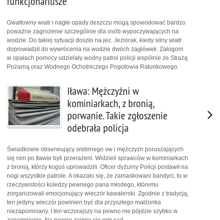
funkcjonariusze
Gwałtowny wiatr i nagłe opady deszczu mogą spowodować bardzo
poważne zagrożenie szczególnie dla osób wypoczywających na
wodzie. Do takiej sytuacji doszło na jez. Jeziorak, kiedy silny wiatr
doprowadził do wywrócenia na wodzie dwóch żaglówek. Załogom
w opałach pomocy udzielały wodny patrol policji wspólnie ze Strażą
Pożarną oraz Wodnego Ochotniczego Pogotowia Ratunkowego.
Iława: Mężczyźni w
kominiarkach, z bronią,
porwanie. Takie zgłoszenie
odebrała policja
Świadkowie obserwujący srebrnego vw i mężczyzn poruszających
się nim po Iławie byli przerażeni. Widzieli sprawców w kominiarkach
z bronią, którzy kogoś uprowadzili. Oficer dyżurny Policji postawił na
nogi wszystkie patrole. A okazało się, że zamaskowani bandyci, to w
rzeczywistości koledzy pewnego pana młodego, któremu
zorganizowali emocjonujący wieczór kawalerski. Zgodnie z tradycją,
ten jedyny wieczór powinien być dla przyszłego małżonka
niezapomniany. I ten wczorajszy na pewno nie pójdzie szybko w
zapomnienie. Na pewno zajmie się nim sąd.