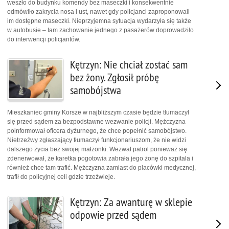
weszło do budynku komendy bez maseczki i konsekwentnie
odmówiło zakrycia nosa i ust, nawet gdy policjanci zaproponowali
im dostępne maseczki. Nieprzyjemna sytuacja wydarzyła się także
w autobusie – tam zachowanie jednego z pasażerów doprowadziło
do interwencji policjantów.
Kętrzyn: Nie chciał zostać sam
bez żony. Zgłosił próbę
samobójstwa
Mieszkaniec gminy Korsze w najbliższym czasie będzie tłumaczył
się przed sądem za bezpodstawne wezwanie policji. Mężczyzna
poinformował oficera dyżurnego, że chce popełnić samobójstwo.
Nietrzeźwy zgłaszający tłumaczył funkcjonariuszom, że nie widzi
dalszego życia bez swojej małżonki. Wezwał patrol ponieważ się
zdenerwował, że karetka pogotowia zabrała jego żonę do szpitala i
również chce tam trafić. Mężczyzna zamiast do placówki medycznej,
trafił do policyjnej celi gdzie trzeźwieje.
Kętrzyn: Za awanturę w sklepie
odpowie przed sądem