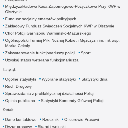
Międzyzakładowa Kasa Zapomogowo-Pożyczkowa Przy KWP w
Olsztynie
Fundusz socjalny emerytów policyjnych
Zakładowy Fundusz Świadczeń Socjalnych KWP w Olsztynie
Chór Policji Garnizonu Warmińsko-Mazurskiego
Ogólnopolski Turniej Piłki Nożnej Kobiet i Mężczyzn im. mł. asp.
Marka Cekały
Zakwaterowanie funkcjonariuszy policji
Sport
Uzyskaj status weterana funkcjonariusza
Statystyki
Ogólne statystyki
Wybrane statystyki
Statystyki dnia
Ruch Drogowy
Sprawozdania z profilaktycznej działalności Policji
Opinia publiczna
Statystyki Komendy Głównej Policji
Kontakt
Dane kontaktowe
Rzecznik
Oficerowie Prasowi
Dyżur prasowy
Skargi i wnioski