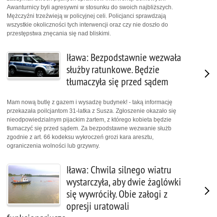
Awanturnicy byli agresywni w stosunku do swoich najbliższych.
Mężczyźni trzeźwieją w policyjnej celi. Policjanci sprawdzają
wszystkie okoliczności tych interwencji oraz czy nie doszło do
przestępstwa znęcania się nad bliskimi.
Iława: Bezpodstawnie wezwała
służby ratunkowe. Będzie
tłumaczyła się przed sądem
Mam nową butlę z gazem i wysadzę budynek! - taką informację
przekazała poilcjantom 31-latka z Susza. Zgłoszenie okazało się
nieodpowiedzialnym pijackim żartem, z którego kobieta będzie
tłumaczyć się przed sądem. Za bezpodstawne wezwanie służb
zgodnie z art. 66 kodeksu wykroczeń grozi kara aresztu,
ograniczenia wolności lub grzywny.
Iława: Chwila silnego wiatru
wystarczyła, aby dwie żaglówki
się wywróciły. Obie załogi z
opresji uratowali