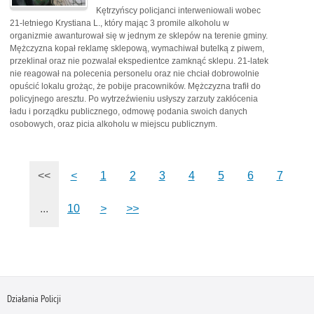
Kętrzyńscy policjanci interweniowali wobec
21-letniego Krystiana L., który mając 3 promile alkoholu w
organizmie awanturował się w jednym ze sklepów na terenie gminy.
Mężczyzna kopał reklamę sklepową, wymachiwał butelką z piwem,
przeklinał oraz nie pozwalał ekspedientce zamknąć sklepu. 21-latek
nie reagował na polecenia personelu oraz nie chciał dobrowolnie
opuścić lokalu grożąc, że pobije pracowników. Mężczyzna trafił do
policyjnego aresztu. Po wytrzeźwieniu usłyszy zarzuty zakłócenia
ładu i porządku publicznego, odmowę podania swoich danych
osobowych, oraz picia alkoholu w miejscu publicznym.
<<
<
1
2
3
4
5
6
7
...
10
>
>>
Działania Policji