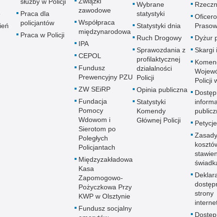
Związki
służby w Policji
Wybrane
Rzeczn
zawodowe
e
Praca dla
statystyki
Oficer
Współpraca
policjantów
ień
Statystyki dnia
Prasow
międzynarodowa
Praca w Policji
Ruch Drogowy
Dyżur 
IPA
Sprawozdania z
Skargi 
CEPOL
profilaktycznej
Komen
Fundusz
działalności
Wojewó
Prewencyjny PZU
Policji
Policji
ZW SEiRP
Opinia publiczna
Dostęp
Fundacja
Statystyki
informa
Pomocy
Komendy
publicz
Wdowom i
Głównej Policji
Petycje
Sierotom po
Zasady
Poległych
kosztó
Policjantach
stawie
Międzyzakładowa
świadk
Kasa
Deklar
Zapomogowo-
dostęp
Pożyczkowa Przy
strony
KWP w Olsztynie
interne
Fundusz socjalny
Dostę