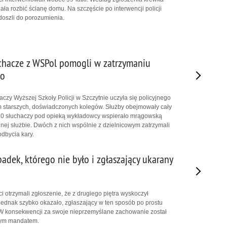
iała rozbić ścianę domu. Na szczęście po interwencji policji
doszli do porozumienia.
hacze z WSPol pomogli w zatrzymaniu
go
czy Wyższej Szkoły Policji w Szczytnie uczyła się policyjnego
m starszych, doświadczonych kolegów. Służby obejmowały cały
20 słuchaczy pod opieką wykładowcy wspierało mrągowską
nej służbie. Dwóch z nich wspólnie z dzielnicowym zatrzymali
dbycia kary.
dek, którego nie było i zgłaszający ukarany
i otrzymali zgłoszenie, że z drugiego piętra wyskoczył
jednak szybko okazało, zgłaszający w ten sposób po prostu
 W konsekwencji za swoje nieprzemyślane zachowanie został
wym mandatem.