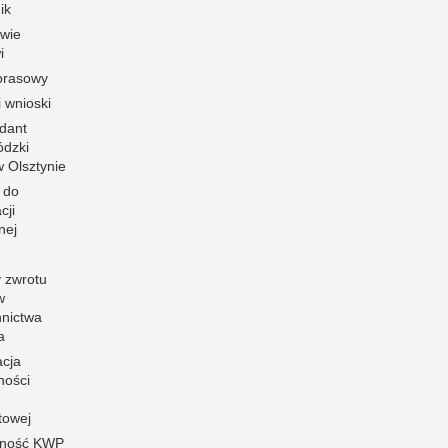
ik
owie
i
prasowy
i wnioski
dant
dzki
 w Olsztynie
 do
cji
nej
 zwrotu
w
nnictwa
a
acja
ności
towej
pność KWP