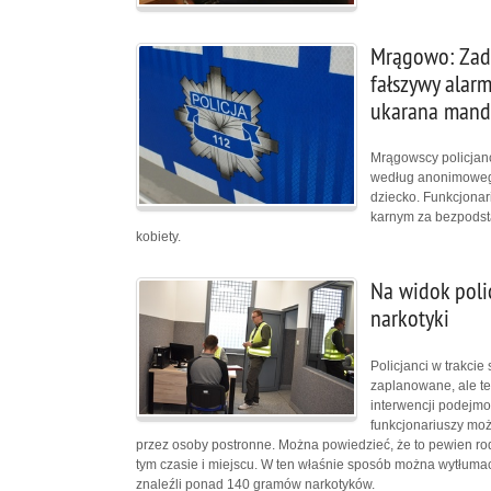
Mrągowo: Zadz
fałszywy alarm
ukarana man
Mrągowscy policjanc
według anonimowego 
dziecko. Funkcjonari
karnym za bezpodsta
kobiety.
Na widok poli
narkotyki
Policjanci w trakcie
zaplanowane, ale te
interwencji podejmo
funkcjonariuszy mo
przez osoby postronne. Można powiedzieć, że to pewien rodz
tym czasie i miejscu. W ten właśnie sposób można wytłumac
znaleźli ponad 140 gramów narkotyków.