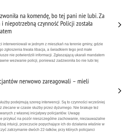
woniła na komendę, bo tej pani nie lubi. Za
 i niepotrzebną czynność Policji została
datem
i interweniowali w jednym z mieszkań na terenie gminy, gdzie
zgłoszenia trwała libacja, a świadkiem tego jest małe
usze nie potwierdzili informacji. Zgłaszającą ukarali mandatem
wne wezwanie policji, ponieważ zadzwoniła bo nie lubi tej
cjantów nerwowo zareagowali – mieli
 służby podejmują szereg interwencji. Są to czynności wcześniej
ż zlecane w czasie służby przez dyżurnego. Nie brakuje też
wanych z własnej inicjatywy policjantów. Uwagę
że przykuć na pozór nieszczególne zachowanie, niezauważalne
aj intuicji, przeczucie popychające ich do działania właśnie w
zyć zatrzymanie dwóch 22-latków, przy których policjanci