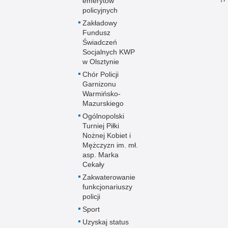
emerytów
policyjnych
Zakładowy
Fundusz
Świadczeń
Socjalnych KWP
w Olsztynie
Chór Policji
Garnizonu
Warmińsko-
Mazurskiego
Ogólnopolski
Turniej Piłki
Nożnej Kobiet i
Mężczyzn im. mł.
asp. Marka
Cekały
Zakwaterowanie
funkcjonariuszy
policji
Sport
Uzyskaj status