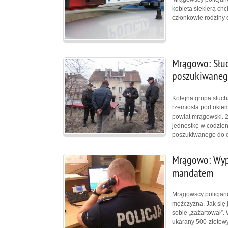
kobieta siekierą chc
członkowie rodziny 
Mrągowo: Słuc
poszukiwane
Kolejna grupa słucha
rzemiosła pod okie
powiat mrągowski. 
jednostkę w codzien
poszukiwanego do o
Mrągowo: Wypa
mandatem
Mrągowscy policjanc
mężczyzna. Jak się 
sobie „zażartował”.
ukarany 500-złoto