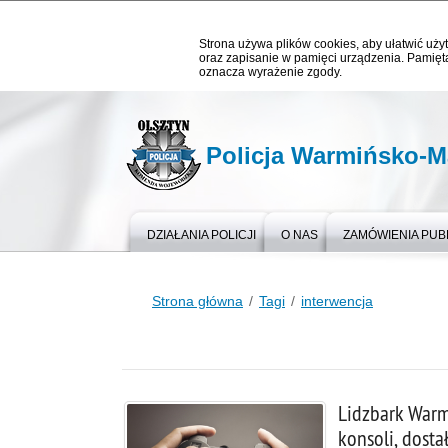
Strona używa plików cookies, aby ułatwić użyt
oraz zapisanie w pamięci urządzenia. Pamięta
oznacza wyrażenie zgody.
Policja Warmińsko-M
DZIAŁANIA POLICJI
O NAS
ZAMÓWIENIA PUB
Strona główna
Tagi
interwencja
Lidzbark Warmi
konsoli, dost