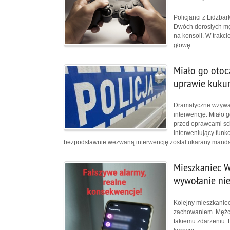
Policjanci z Lidzba
Dwóch dorosłych męż
na konsoli. W trakc
głowę.
Miało go otoc
uprawie kukur
Dramatyczne wzywani
interwencję. Miało 
przed oprawcami sch
Interweniujący funkc
bezpodstawnie wezwaną interwencję został ukarany mand
Mieszkaniec W
wywołanie nie
Kolejny mieszkaniec
zachowaniem. Mężczy
takiemu zdarzeniu.