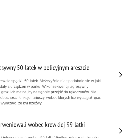
sywny 50-latek w policyjnym areszcie
eszcie spędził 50-latek. Mężczyźnie nie spodobało się w jaki
stały z urządzeń w parku. W konsekwencji agresywny
grozi ich matce, by następnie przejść do rękoczynów. Nie
 obecności funkcjonariuszy, wobec których też wyciągał ręce.
ykazało, że był trzeźwy.
rweniowali wobec krewkiej 99-latki
i interweniowali wobec 99-latki. Według zgłoszenia krewka