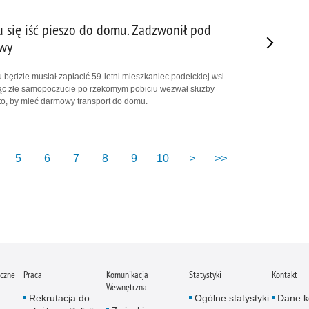
u się iść pieszo do domu. Zadzwonił pod
wy
 będzie musiał zapłacić 59-letni mieszkaniec podełckiej wsi.
c złe samopoczucie po rzekomym pobiciu wezwał służby
 to, by mieć darmowy transport do domu.
5
6
7
8
9
10
>
>>
iczne
Praca
Komunikacja
Statystyki
Kontakt
Wewnętrzna
Rekrutacja do
Ogólne statystyki
Dane k