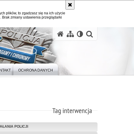
ych plików, to zgadzasz się na ich użycie
. Brak zmiany ustawienia przeglądarki
otwórz wysz
NTAKT
OCHRONA DANYCH
Tag interwencja
IAŁANIA POLICJI