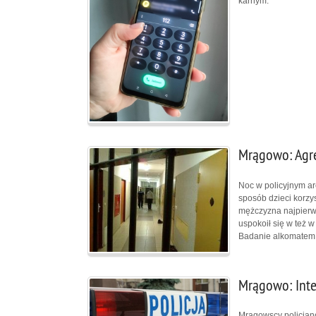
karnym.
Mrągowo: Agre
Noc w policyjnym ar
sposób dzieci korzy
mężczyzna najpierw 
uspokoił się w też w
Badanie alkomatem w
Mrągowo: Inte
Mrągowscy policjanc