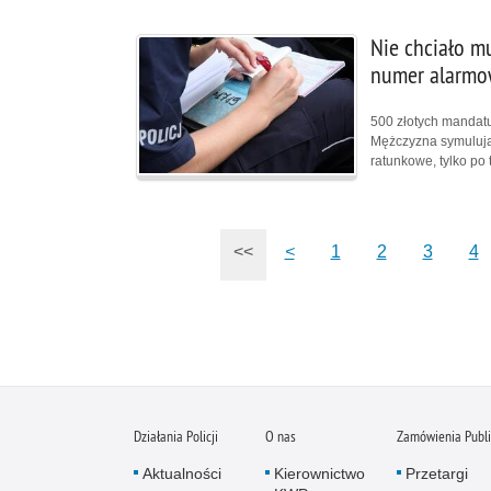
Nie chciało m
numer alarmo
500 złotych mandatu
Mężczyzna symulują
ratunkowe, tylko po
<<
<
1
2
3
4
Działania Policji
O nas
Zamówienia Publ
Aktualności
Kierownictwo
Przetargi