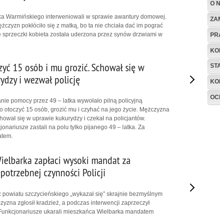
O 
rka Warmińskiego interweniowali w sprawie awantury domowej.
ZA
czyzn pokłóciło się z matką, bo ta nie chciała dać im pograć
ie sprzeczki kobieta została uderzona przez synów drzwiami w
PR
KO
zyć 15 osób i mu grozić. Schował się w
ST
ydzy i wezwał policję
KO
OC
e pomocy przez 49 – latka wywołało pilną policyjną
go otoczyć 15 osób, grozić mu i czyhać na jego życie. Mężczyzna
ował się w uprawie kukurydzy i czekał na policjantów.
jonariusze zastali na polu tylko pijanego 49 – latka. Za
atem.
ielbarka zapłaci wysoki mandat za
potrzebnej czynności Policji
 powiatu szczycieńskiego „wykazał się” skrajnie bezmyślnym
zna zgłosił kradzież, a podczas interwencji zaprzeczył
 Funkcjonariusze ukarali mieszkańca Wielbarka mandatem