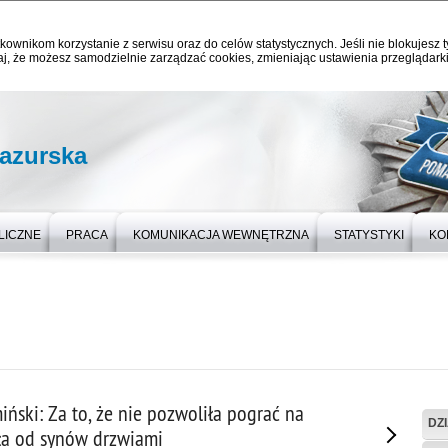
kownikom korzystanie z serwisu oraz do celów statystycznych. Jeśli nie blokujesz t
j, że możesz samodzielnie zarządzać cookies, zmieniając ustawienia przeglądarki
azurska
LICZNE
PRACA
KOMUNIKACJA WEWNĘTRZNA
STATYSTYKI
KO
ński: Za to, że nie pozwoliła pograć na
DZ
ała od synów drzwiami