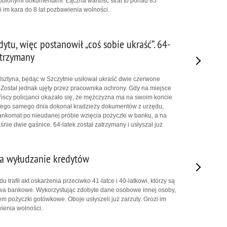
obionymi dokumentami. Łączna wartość strat to ponad 85
zi im kara do 8 lat pozbawienia wolności.
dytu, więc postanowił „coś sobie ukraść”. 64-
atrzymany
lsztyna, będąc w Szczytnie usiłował ukraść dwie czerwone
Został jednak ujęty przez pracownika ochrony. Gdy na miejsce
eńscy policjanci okazało się, że mężczyzna ma na swoim koncie
 Tego samego dnia dokonał kradzieży dokumentów z urzędu,
bankomat po nieudanej próbie wzięcia pożyczki w banku, a na
nie dwie gaśnice. 64-latek został zatrzymany i usłyszał już
a wyłudzanie kredytów
u trafił akt oskarżenia przeciwko 41-latce i 40-latkowi, którzy są
twa bankowe. Wykorzystując zdobyte dane osobowe innej osoby,
iem pożyczki gotówkowe. Oboje usłyszeli już zarzuty. Grozi im
wienia wolności.