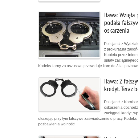
Iława: Wzięła p
podała fałszy
oskarżenia
Policjanci z Wydzia
z prokuraturą zakoń
Kobieta przez inter
spłaty zaciągnięteg
Kodeks karny za oszustwo przewiduje karę do 8 lat pozbaw
Iława: Z fałs
kredyt. Teraz 
Policjanci z Komisar
oskarżenia dochodze
zaciągnął kredyt, w
okazując przy tym fałszywe zaświadczenie o pracy. Kodeks 
pozbawienia wolności