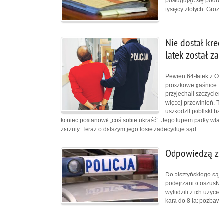
posługując się podr
tysięcy złotych. Gro
Nie dostał kre
latek został z
Pewien 64-latek z O
proszkowe gaśnice. 
przyjechali szczyci
więcej przewinień.
uszkodził pobliski 
koniec postanowił „coś sobie ukraść”. Jego łupem padły właś
zarzuty. Teraz o dalszym jego losie zadecyduje sąd.
Odpowiedzą z
Do olsztyńskiego sąd
podejrzani o oszus
wyłudzili z ich użyc
kara do 8 lat pozba