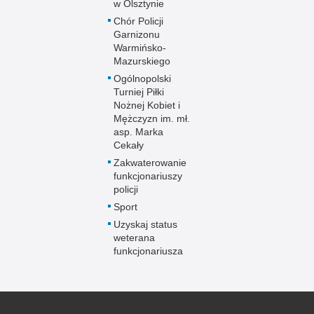
w Olsztynie
Chór Policji
Garnizonu
Warmińsko-
Mazurskiego
Ogólnopolski
Turniej Piłki
Nożnej Kobiet i
Mężczyzn im. mł.
asp. Marka
Cekały
Zakwaterowanie
funkcjonariuszy
policji
Sport
Uzyskaj status
weterana
funkcjonariusza