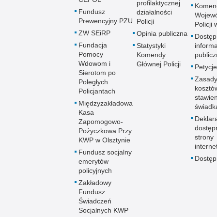
profilaktycznej
Komen
Fundusz
działalności
Wojewó
Prewencyjny PZU
Policji
Policji
ZW SEiRP
Opinia publiczna
Dostęp
Fundacja
Statystyki
informa
Pomocy
Komendy
publicz
Wdowom i
Głównej Policji
Petycje
Sierotom po
Zasady
Poległych
kosztó
Policjantach
stawie
Międzyzakładowa
świadk
Kasa
Deklar
Zapomogowo-
dostęp
Pożyczkowa Przy
strony
KWP w Olsztynie
interne
Fundusz socjalny
Dostę
emerytów
policyjnych
Zakładowy
Fundusz
Świadczeń
Socjalnych KWP