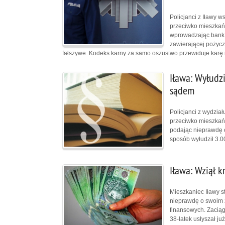
Policjanci z Iławy 
przeciwko mieszkań
wprowadzając bank w
zawierającej pożycz
fałszywe. Kodeks karny za samo oszustwo przewiduje karę 
Iława: Wyłudzi
sądem
Policjanci z wydzia
przeciwko mieszkań
podając nieprawdę 
sposób wyłudził 3.00
Iława: Wziął kr
Mieszkaniec Iławy s
nieprawdę o swoim 
finansowych. Zaciągn
38-latek usłyszał j