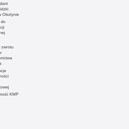
dant
dzki
 w Olsztynie
 do
cji
nej
 zwrotu
w
nnictwa
a
acja
ności
towej
pność KWP