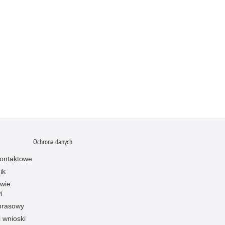
Ochrona danych
ontaktowe
ik
owie
i
prasowy
i wnioski