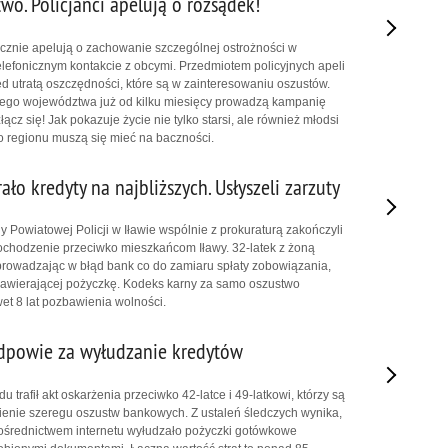
wo. Policjanci apelują o rozsądek!
ycznie apelują o zachowanie szczególnej ostrożności w
lefonicznym kontakcie z obcymi. Przedmiotem policyjnych apeli
ed utratą oszczędności, które są w zainteresowaniu oszustów.
łego województwa już od kilku miesięcy prowadzą kampanię
ącz się! Jak pokazuje życie nie tylko starsi, ale również młodsi
 regionu muszą się mieć na baczności.
ło kredyty na najbliższych. Usłyszeli zarzuty
y Powiatowej Policji w Iławie wspólnie z prokuraturą zakończyli
ochodzenie przeciwko mieszkańcom Iławy. 32-latek z żoną
wprowadzając w błąd bank co do zamiaru spłaty zobowiązania,
zawierającej pożyczkę. Kodeks karny za samo oszustwo
et 8 lat pozbawienia wolności.
dpowie za wyłudzanie kredytów
u trafił akt oskarżenia przeciwko 42-latce i 49-latkowi, którzy są
ienie szeregu oszustw bankowych. Z ustaleń śledczych wynika,
ośrednictwem internetu wyłudzało pożyczki gotówkowe