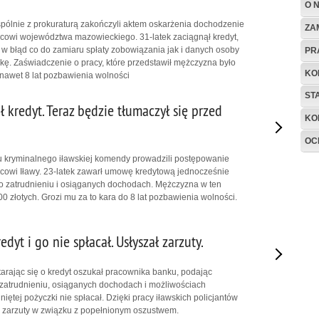
O 
wspólnie z prokuraturą zakończyli aktem oskarżenia dochodzenie
ZA
cowi województwa mazowieckiego. 31-latek zaciągnął kredyt,
 błąd co do zamiaru spłaty zobowiązania jak i danych osoby
PR
kę. Zaświadczenie o pracy, które przedstawił mężczyzna było
KO
nawet 8 lat pozbawienia wolności
ST
ł kredyt. Teraz będzie tłumaczył się przed
KO
OC
łu kryminalnego iławskiej komendy prowadzili postępowanie
cowi Iławy. 23-latek zawarł umowę kredytową jednocześnie
o zatrudnieniu i osiąganych dochodach. Mężczyzna w ten
0 złotych. Grozi mu za to kara do 8 lat pozbawienia wolności.
edyt i go nie spłacał. Usłyszał zarzuty.
tarając się o kredyt oszukał pracownika banku, podając
zatrudnieniu, osiąganych dochodach i możliwościach
iętej pożyczki nie spłacał. Dzięki pracy iławskich policjantów
uż zarzuty w związku z popełnionym oszustwem.