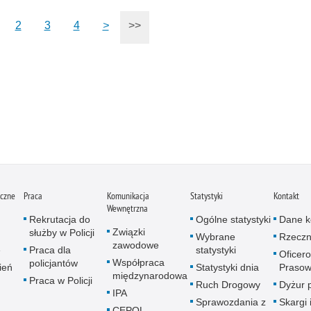
2
3
4
>
>>
iczne
Praca
Komunikacja
Statystyki
Kontakt
Wewnętrzna
Rekrutacja do
Ogólne statystyki
Dane k
Związki
służby w Policji
Wybrane
Rzeczn
zawodowe
e
Praca dla
statystyki
Oficer
Współpraca
policjantów
ień
Statystyki dnia
Prasow
międzynarodowa
Praca w Policji
Ruch Drogowy
Dyżur 
IPA
Sprawozdania z
Skargi 
CEPOL