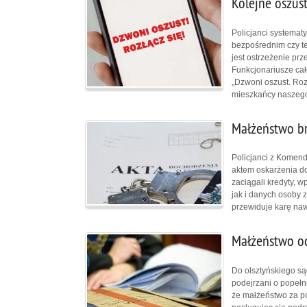
Kolejne oszust
Policjanci systemat
bezpośrednim czy te
jest ostrzeżenie prz
Funkcjonariusze ca
„Dzwoni oszust. Rozł
mieszkańcy naszego
Małżeństwo bra
Policjanci z Komend
aktem oskarżenia d
zaciągali kredyty, 
jak i danych osoby 
przewiduje karę naw
Małżeństwo o
Do olsztyńskiego sąd
podejrzani o popełn
że małżeństwo za p