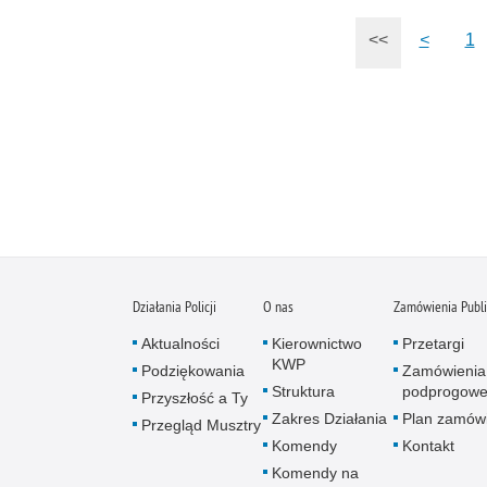
<<
<
1
Działania Policji
O nas
Zamówienia Publ
Aktualności
Kierownictwo
Przetargi
KWP
Podziękowania
Zamówienia
Struktura
podprogow
Przyszłość a Ty
Zakres Działania
Plan zamów
Przegląd Musztry
Komendy
Kontakt
Komendy na