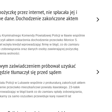
ożyczkę przez internet, nie spłacała jej i
we dane. Dochodzenie zakończone aktem
łu Kryminalnego Komendy Powiatowej Policji w Iławie wspólnie
czyli aktem oskarżenia dochodzenie przeciwko Monice S.
net wzięła kredyt wprowadzając firmę w błąd, co do zamiaru
o zobowiązania oraz danych osoby zawierającej pożyczkę.
ienia wolności.
zywym zaświadczeniem próbował uzyskać
będzie tłumaczył się przed sądem
iatu Policji w Lubawie wspólnie z prokuraturą zakończyli aktem
nie przeciwko mieszkańcowi powiatu iławskiego. 23-latek
prowadzając w błąd bank co do zamiaru spłaty zobowiązania,
karny za samo oszustwo przewiduje karę nawet 8 lat