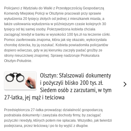
Policjanci z Wydziału do Walki z Przestępczością Gospodarczą
Komendy Miejskiej Policji w Olsztynie pracowali przy sprawie
wyłudzenia 20 tysięcy złotych od jednej z mieszkanek miasta, a
także usiłowania wyłudzenia w późniejszym czasie kolejnych 30
tysięcy od tej samej osoby. Pokrzywdzona kobieta chciała
zaciągnąć kredyt w banku w wysokości 100 tys.zł na leczenie córki.
Pomoc zaoferowała znajoma, która jak się okazało, wykorzystała
chorobę dziecka, by ją oszukać. Kobieta powiadomiła policjantów
dopiero wówczas, gdy w jej kierunku zaczęły padać groźby ze
strony nieuczciwej znajomej. Sprawę nadzoruje Prokuratura
Olsztyn-Południe.
Olsztyn: Sfalszowali dokumenty
i pożyczyli blisko 200 tys. zł.
Siedem osób z zarzutami, w tym
27-latka, jej mąż i teściowa
Przedsiębiorcza 27-latka prowadząc działalność gospodarczą
podrabiała dokumenty i zawyżała dochody firmy, by zaciągać
pożyczki i kredyty, których potem nie spłacała. Wszystko, jak twierdzi
podejrzana, przez teściową i po to by wyjść z długów.