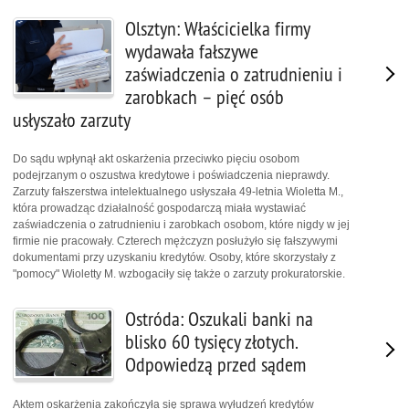
Olsztyn: Właścicielka firmy
wydawała fałszywe
zaświadczenia o zatrudnieniu i
zarobkach – pięć osób
usłyszało zarzuty
Do sądu wpłynął akt oskarżenia przeciwko pięciu osobom
podejrzanym o oszustwa kredytowe i poświadczenia nieprawdy.
Zarzuty fałszerstwa intelektualnego usłyszała 49-letnia Wioletta M.,
która prowadząc działalność gospodarczą miała wystawiać
zaświadczenia o zatrudnieniu i zarobkach osobom, które nigdy w jej
firmie nie pracowały. Czterech mężczyzn posłużyło się fałszywymi
dokumentami przy uzyskaniu kredytów. Osoby, które skorzystały z
"pomocy" Wioletty M. wzbogaciły się także o zarzuty prokuratorskie.
Ostróda: Oszukali banki na
blisko 60 tysięcy złotych.
Odpowiedzą przed sądem
Aktem oskarżenia zakończyła się sprawa wyłudzeń kredytów