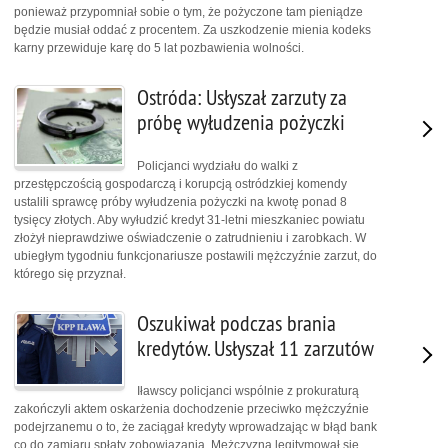
ponieważ przypomniał sobie o tym, że pożyczone tam pieniądze
będzie musiał oddać z procentem. Za uszkodzenie mienia kodeks
karny przewiduje karę do 5 lat pozbawienia wolności.
Ostróda: Usłyszał zarzuty za
próbę wyłudzenia pożyczki
Policjanci wydziału do walki z
przestępczością gospodarczą i korupcją ostródzkiej komendy
ustalili sprawcę próby wyłudzenia pożyczki na kwotę ponad 8
tysięcy złotych. Aby wyłudzić kredyt 31-letni mieszkaniec powiatu
złożył nieprawdziwe oświadczenie o zatrudnieniu i zarobkach. W
ubiegłym tygodniu funkcjonariusze postawili mężczyźnie zarzut, do
którego się przyznał.
Oszukiwał podczas brania
kredytów. Usłyszał 11 zarzutów
Iławscy policjanci wspólnie z prokuraturą
zakończyli aktem oskarżenia dochodzenie przeciwko mężczyźnie
podejrzanemu o to, że zaciągał kredyty wprowadzając w błąd bank
co do zamiaru spłaty zobowiązania. Mężczyzna legitymował się