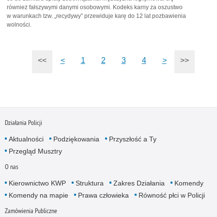
również fałszywymi danymi osobowymi. Kodeks karny za oszustwo
w warunkach tzw. „recydywy” przewiduje karę do 12 lat pozbawienia
wolności.
<<
<
1
2
3
4
>
>>
Działania Policji
Aktualności
Podziękowania
Przyszłość a Ty
Przegląd Musztry
O nas
Kierownictwo KWP
Struktura
Zakres Działania
Komendy
Komendy na mapie
Prawa człowieka
Równość płci w Policji
Zamówienia Publiczne