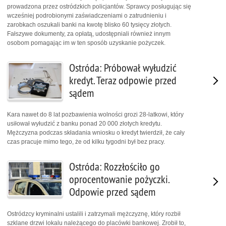
prowadzona przez ostródzkich policjantów. Sprawcy posługując się
wcześniej podrobionymi zaświadczeniami o zatrudnieniu i
zarobkach oszukali banki na kwotę blisko 60 tysięcy złotych.
Fałszywe dokumenty, za opłatą, udostępniali również innym
osobom pomagając im w ten sposób uzyskanie pożyczek.
Ostróda: Próbował wyłudzić
kredyt. Teraz odpowie przed
sądem
Kara nawet do 8 lat pozbawienia wolności grozi 28-latkowi, który
usiłował wyłudzić z banku ponad 20 000 złotych kredytu.
Mężczyzna podczas składania wniosku o kredyt twierdził, że cały
czas pracuje mimo tego, że od kilku tygodni był bez pracy.
Ostróda: Rozzłościło go
oprocentowanie pożyczki.
Odpowie przed sądem
Ostródzcy kryminalni ustalili i zatrzymali mężczyznę, który rozbił
szklane drzwi lokalu należącego do placówki bankowej. Zrobił to,