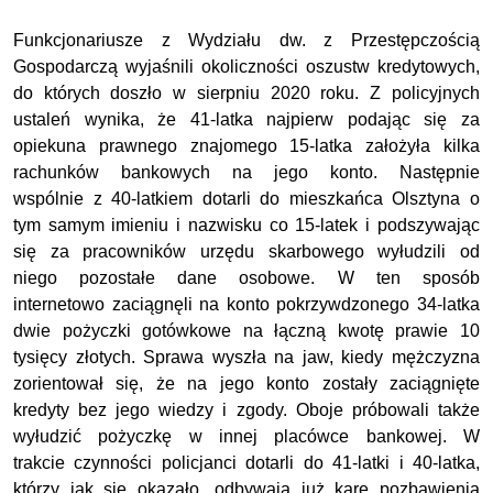
Funkcjonariusze z Wydziału dw. z Przestępczością
Gospodarczą wyjaśnili okoliczności oszustw kredytowych,
do których doszło w sierpniu 2020 roku. Z policyjnych
ustaleń wynika, że 41-latka najpierw podając się za
opiekuna prawnego znajomego 15-latka założyła kilka
rachunków bankowych na jego konto. Następnie
wspólnie z 40-latkiem dotarli do mieszkańca Olsztyna o
tym samym imieniu i nazwisku co 15-latek i podszywając
się za pracowników urzędu skarbowego wyłudzili od
niego pozostałe dane osobowe. W ten sposób
internetowo zaciągnęli na konto pokrzywdzonego 34-latka
dwie pożyczki gotówkowe na łączną kwotę prawie 10
tysięcy złotych. Sprawa wyszła na jaw, kiedy mężczyzna
zorientował się, że na jego konto zostały zaciągnięte
kredyty bez jego wiedzy i zgody. Oboje próbowali także
wyłudzić pożyczkę w innej placówce bankowej. W
trakcie czynności policjanci dotarli do 41-latki i 40-latka,
którzy jak się okazało, odbywają już karę pozbawienia