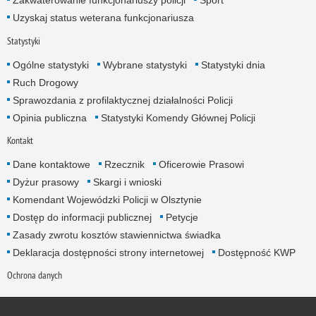
Zakwaterowanie funkcjonariuszy policji
Sport
Uzyskaj status weterana funkcjonariusza
Statystyki
Ogólne statystyki
Wybrane statystyki
Statystyki dnia
Ruch Drogowy
Sprawozdania z profilaktycznej działalności Policji
Opinia publiczna
Statystyki Komendy Głównej Policji
Kontakt
Dane kontaktowe
Rzecznik
Oficerowie Prasowi
Dyżur prasowy
Skargi i wnioski
Komendant Wojewódzki Policji w Olsztynie
Dostęp do informacji publicznej
Petycje
Zasady zwrotu kosztów stawiennictwa świadka
Deklaracja dostępności strony internetowej
Dostępność KWP
Ochrona danych