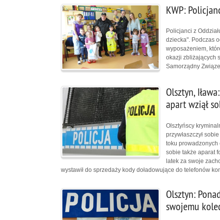
KWP: Policjan
Policjanci z Oddział
dziecka". Podczas o
wyposażeniem, które
okazji zbliżających 
Samorządny Związek
Olsztyn, Iława
apart wziął so
Olsztyńscy kryminaln
przywłaszczył sobie
toku prowadzonych c
sobie także aparat f
latek za swoje zach
wystawił do sprzedaży kody doładowujące do telefonów kom
Olsztyn: Pona
swojemu koled