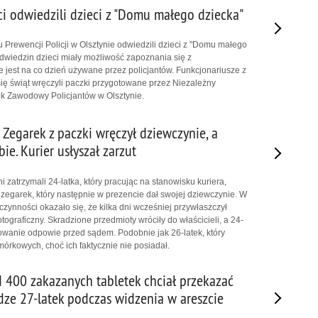
ci odwiedzili dzieci z "Domu małego dziecka"
u Prewencji Policji w Olsztynie odwiedzili dzieci z "Domu małego
dwiedzin dzieci miały możliwość zapoznania się z
 jest na co dzień używane przez policjantów. Funkcjonariusze z
się świąt wręczyli paczki przygotowane przez Niezależny
 Zawodowy Policjantów w Olsztynie.
: Zegarek z paczki wręczył dziewczynie, a
bie. Kurier usłyszał zarzut
i zatrzymali 24-latka, który pracując na stanowisku kuriera,
 zegarek, który następnie w prezencie dał swojej dziewczynie. W
zynności okazało się, że kilka dni wcześniej przywłaszczył
otograficzny. Skradzione przedmioty wróciły do właścicieli, a 24-
owanie odpowie przed sądem. Podobnie jak 26-latek, który
órkowych, choć ich faktycznie nie posiadał.
d 400 zakazanych tabletek chciał przekazać
ze 27-latek podczas widzenia w areszcie