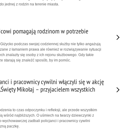
a do jednej z rodzin na terenie miasta.
nicowi pomagają rodzinom w potrzebie
 Giżycko podczas swojej codziennej służby nie tylko angażują
zane z łamaniem prawa ale również w rozwiązywanie sytuacji
ych znalazły się osoby z ich rejonu służbowego. Gdy takie
ze starają się znaleźć sposób, by im pomóc.
janci i pracownicy cywilni włączyli się w akcję
„Święty Mikołaj – przyjacielem wszystkich
zenia to czas odpoczynku i refleksji, ale przede wszystkim
cią wśród najbliższych. O uśmiech na twarzy dziewczynki z
-wychowawczej zadbali policjanci i pracownicy cywilni
czną paczkę.