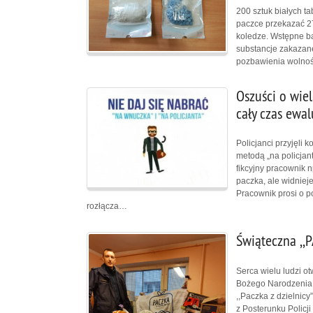
200 sztuk białych t
paczce przekazać 2
koledze. Wstępne ba
substancje zakazane
pozbawienia wolnoś
Oszuści o wiel
cały czas ewal
Policjanci przyjęli
metodą „na policjan
fikcyjny pracownik 
paczka, ale widniej
Pracownik prosi o p
rozłącza…
Świąteczna ,,
Serca wielu ludzi o
Bożego Narodzenia -
,,Paczka z dzielnicy
z Posterunku Policji