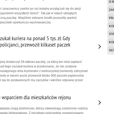
O 
 i pracownicy cywilni po raz kolejny przyłączyli się do akcji
ZA
zyjacielem wszystkich dzieci". Tak jak w latach ubiegłych
czną paczkę. Wspólnie zebrane środki pozwoliły spełnić
PR
 placówki opiekuńczo-wychowawczej.
KO
ST
zukał kuriera na ponad 5 tys. zł. Gdy
KO
policjanci, przewoził kilkaset paczek
OC
jnej dostarczył 28-latkowi paczkę, za którą ten miał zapłacić
iast tego oszukał kuriera w przekonaniu, że nie zostanie
 następnego dnia kryminalni z bartoszyckiej komendy zatrzymali
iedy w swoim aucie przewoził blisko 900 paczek papierosów
ł się do postawionych mu zarzutów i wkrótce odpowie przed
e wsparciem dla mieszkańców rejonu
jlepiej znają dzielnicowi, którzy odwiedzają codziennie rodziny
owiatu lidzbarskiego. Z inicjatywy policjantów zorganizowano