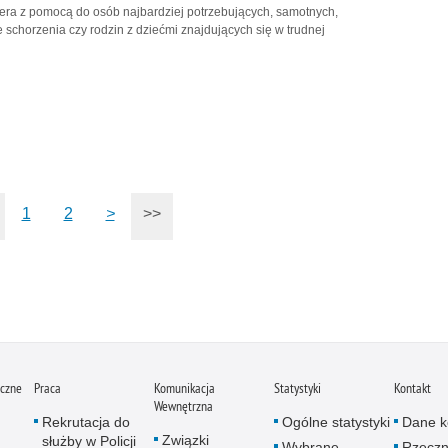
era z pomocą do osób najbardziej potrzebujących, samotnych,
 schorzenia czy rodzin z dziećmi znajdujących się w trudnej
1
2
>
>>
iczne
Praca
Komunikacja
Statystyki
Kontakt
Wewnętrzna
Rekrutacja do
Ogólne statystyki
Dane k
Związki
służby w Policji
Wybrane
Rzeczn