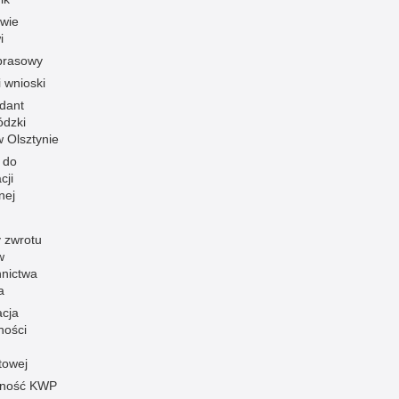
owie
i
prasowy
i wnioski
dant
dzki
 w Olsztynie
 do
cji
nej
 zwrotu
w
nnictwa
a
acja
ności
towej
pność KWP