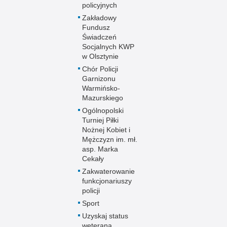
policyjnych
Zakładowy
Fundusz
Świadczeń
Socjalnych KWP
w Olsztynie
Chór Policji
Garnizonu
Warmińsko-
Mazurskiego
Ogólnopolski
Turniej Piłki
Nożnej Kobiet i
Mężczyzn im. mł.
asp. Marka
Cekały
Zakwaterowanie
funkcjonariuszy
policji
Sport
Uzyskaj status
weterana