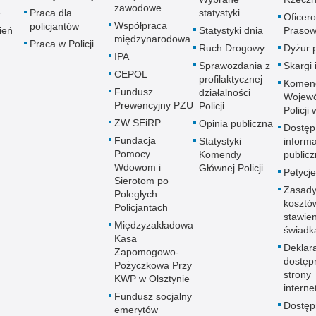
zawodowe
e
Praca dla
statystyki
Oficer
Współpraca
policjantów
ień
Statystyki dnia
Prasow
międzynarodowa
Praca w Policji
Ruch Drogowy
Dyżur 
IPA
Sprawozdania z
Skargi 
CEPOL
profilaktycznej
Komen
Fundusz
działalności
Wojewó
Prewencyjny PZU
Policji
Policji
ZW SEiRP
Opinia publiczna
Dostęp
Fundacja
Statystyki
informa
Pomocy
Komendy
publicz
Wdowom i
Głównej Policji
Petycje
Sierotom po
Zasady
Poległych
kosztó
Policjantach
stawie
Międzyzakładowa
świadk
Kasa
Deklar
Zapomogowo-
dostęp
Pożyczkowa Przy
strony
KWP w Olsztynie
interne
Fundusz socjalny
Dostę
emerytów