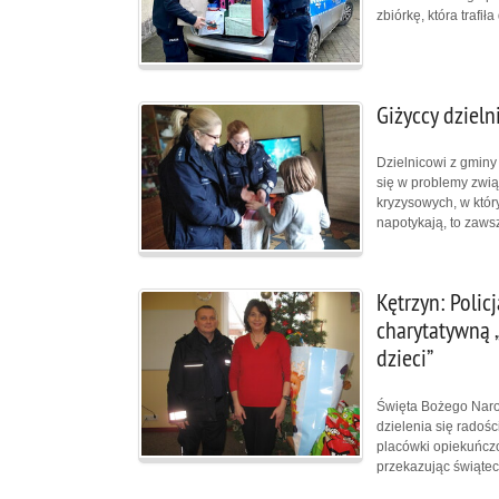
zbiórkę, która trafił
Giżyccy dziel
Dzielnicowi z gminy
się w problemy zwią
kryzysowych, w któr
napotykają, to zaws
Kętrzyn: Polic
charytatywną 
dzieci”
Święta Bożego Narod
dzielenia się radoś
placówki opiekuńczo
przekazując świąte