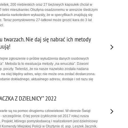
abletek, 200 niebieskich oraz 27 beżowych kapsułek chciał w
7-letni mieszkaniec Olsztyna osadzonemu w areszcie śledczym
dania narkotestem wykazały, że w specyfikach znajdują się
. Teraz pomysłowemu 27-latkowi może grozić kara do 3 lat
ci.
u twarzach. Nie daj się nabrać ich metody
uują!
 kolejne zgłoszenie o próbie wyłudzenia danych osobowych
ta”. Metoda ta to ewaluacja metody „na wnuczka”. Dzwoni
np. poczty. Twierdzi, że na nasze nazwisko została nadana
e na niej błędny adres, więc nie może ona zostać dostarczona.
odanie dokładnego, aktualnego adresu, dostaje i od razu się
PACZKA Z DZIELNICY” 2022
twarte są na pomoc drugiemu człowiekowi. W okresie Świąt
 szczególnie. O tej porze (cyklicznie od 2017 roku) rusza
”. Projekt, którego pomysłodawcą i realizatorem jest dzielnicowy
 I Komendy Miejskiej Policji w Olsztynie st. asp. Leszek Jacznik.