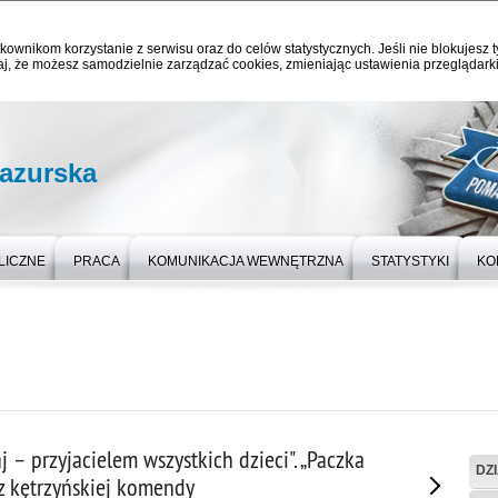
kownikom korzystanie z serwisu oraz do celów statystycznych. Jeśli nie blokujesz t
j, że możesz samodzielnie zarządzać cookies, zmieniając ustawienia przeglądarki
azurska
LICZNE
PRACA
KOMUNIKACJA WEWNĘTRZNA
STATYSTYKI
KO
j – przyjacielem wszystkich dzieci". „Paczka
DZ
z kętrzyńskiej komendy