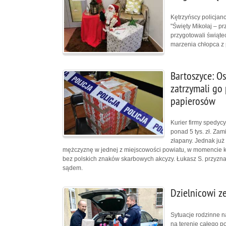
Kętrzyńscy policjanci
"Święty Mikołaj – pr
przygotowali świąte
marzenia chłopca z
Bartoszyce: Os
zatrzymali go 
papierosów
Kurier firmy spedycy
ponad 5 tys. zł. Zam
złapany. Jednak już
mężczyznę w jednej z miejscowości powiatu, w momencie k
bez polskich znaków skarbowych akcyzy. Łukasz S. przyzna
sądem.
Dzielnicowi z
Sytuacje rodzinne na
na terenie całego p