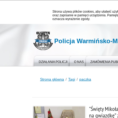
Strona używa plików cookies, aby ułatwić użyt
oraz zapisanie w pamięci urządzenia. Pamięta
oznacza wyrażenie zgody.
Policja Warmińsko-M
DZIAŁANIA POLICJI
O NAS
ZAMÓWIENIA PUB
Strona główna
Tagi
paczka
"Święty Mikoła
na gwiazdkę” 