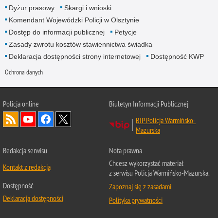
Dyżur prasowy
Skargi i wnioski
Komendant Wojewódzki Policji w Olsztynie
Dostęp do informacji publicznej
Petycje
Zasady zwrotu kosztów stawiennictwa świadka
Deklaracja dostępności strony internetowej
Dostępność KWP
Ochrona danych
Policja online
Biuletyn Informacji Publicznej
BIP Policja Warmińsko-
Mazurska
Redakcja serwisu
Nota prawna
Chcesz wykorzystać materiał
Kontakt z redakcją
z serwisu Policja Warmińsko-Mazurska.
Dostępność
Zapoznaj się z zasadami
Deklaracja dostępności
Polityka prywatności