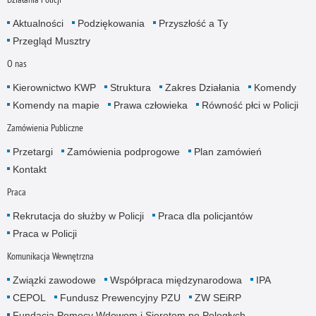
Aktualności
Podziękowania
Przyszłość a Ty
Przegląd Musztry
O nas
Kierownictwo KWP
Struktura
Zakres Działania
Komendy
Komendy na mapie
Prawa człowieka
Równość płci w Policji
Zamówienia Publiczne
Przetargi
Zamówienia podprogowe
Plan zamówień
Kontakt
Praca
Rekrutacja do służby w Policji
Praca dla policjantów
Praca w Policji
Komunikacja Wewnętrzna
Związki zawodowe
Współpraca międzynarodowa
IPA
CEPOL
Fundusz Prewencyjny PZU
ZW SEiRP
Fundacja Pomocy Wdowom i Sierotom po Poległych