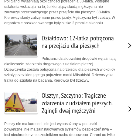
Policjanci wyjaśniają okoliczności potrącenia 38-latka. Wstępne
ustalenia wskazuja na to, że kierujący skodą mężczyzna nie
zauważył przechodzącego przez przejście dla pieszych 38-latka.
Kierowcy skody zatrzymano prawo jazdy. Mężczyzna był trzeźwy. W
organizmie poszkodowanego były blisko 2 promile alkoholu.
Działdowo: 12-latka potrącona
na przejściu dla pieszych
Policjanci działdowskiej drogówki wyjaśniają
okoliczności zdarzenia drogowego z udziałem pieszej.
Dziewczynka została potrącona na przejściu dla pieszych w okolicy
szkoły przez kierującego pojazdem marki Mitsubishi. Dziewczynka
trafiła do szpitala na badania. Kierowca był trzeźwy.
Olsztyn, Szczytno: Tragiczne
zdarzenia z udziałem pieszych.
Zginęli dwaj mężczyźni
Pieszy nie ma karoserii, nie jest wyposażony w poduszki
powietrzne, nie ma zainstalowanych systemów bezpieczeństwa –
jest niechronionym uczestnikiem ruchu drogowego. Chroni go tylko