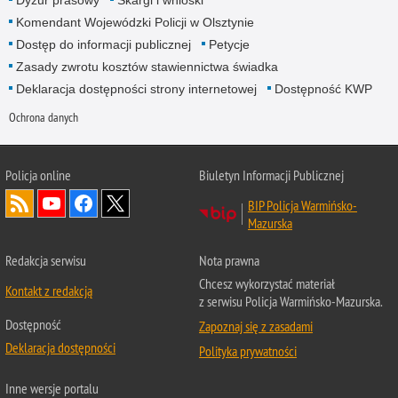
Dyżur prasowy
Skargi i wnioski
Komendant Wojewódzki Policji w Olsztynie
Dostęp do informacji publicznej
Petycje
Zasady zwrotu kosztów stawiennictwa świadka
Deklaracja dostępności strony internetowej
Dostępność KWP
Ochrona danych
Policja online
Biuletyn Informacji Publicznej
BIP Policja Warmińsko-
Mazurska
Redakcja serwisu
Nota prawna
Chcesz wykorzystać materiał
Kontakt z redakcją
z serwisu Policja Warmińsko-Mazurska.
Dostępność
Zapoznaj się z zasadami
Deklaracja dostępności
Polityka prywatności
Inne wersje portalu