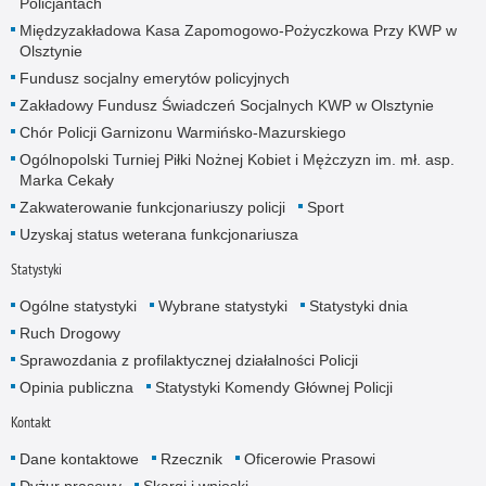
Policjantach
Międzyzakładowa Kasa Zapomogowo-Pożyczkowa Przy KWP w
Olsztynie
Fundusz socjalny emerytów policyjnych
Zakładowy Fundusz Świadczeń Socjalnych KWP w Olsztynie
Chór Policji Garnizonu Warmińsko-Mazurskiego
Ogólnopolski Turniej Piłki Nożnej Kobiet i Mężczyzn im. mł. asp.
Marka Cekały
Zakwaterowanie funkcjonariuszy policji
Sport
Uzyskaj status weterana funkcjonariusza
Statystyki
Ogólne statystyki
Wybrane statystyki
Statystyki dnia
Ruch Drogowy
Sprawozdania z profilaktycznej działalności Policji
Opinia publiczna
Statystyki Komendy Głównej Policji
Kontakt
Dane kontaktowe
Rzecznik
Oficerowie Prasowi