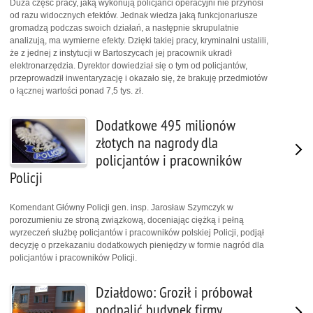
Duża część pracy, jaką wykonują policjanci operacyjni nie przynosi
od razu widocznych efektów. Jednak wiedza jaką funkcjonariusze
gromadzą podczas swoich działań, a następnie skrupulatnie
analizują, ma wymierne efekty. Dzięki takiej pracy, kryminalni ustalili,
że z jednej z instytucji w Bartoszycach jej pracownik ukradł
elektronarzędzia. Dyrektor dowiedział się o tym od policjantów,
przeprowadził inwentaryzację i okazało się, że brakuję przedmiotów
o łącznej wartości ponad 7,5 tys. zł.
Dodatkowe 495 milionów
złotych na nagrody dla
policjantów i pracowników
Policji
Komendant Główny Policji gen. insp. Jarosław Szymczyk w
porozumieniu ze stroną związkową, doceniając ciężką i pełną
wyrzeczeń służbę policjantów i pracowników polskiej Policji, podjął
decyzję o przekazaniu dodatkowych pieniędzy w formie nagród dla
policjantów i pracowników Policji.
Działdowo: Groził i próbował
podpalić budynek firmy