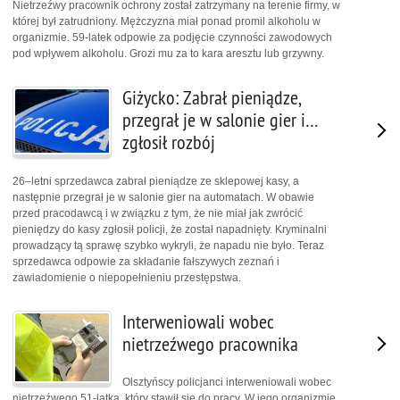
Nietrzeźwy pracownik ochrony został zatrzymany na terenie firmy, w
której był zatrudniony. Mężczyzna miał ponad promil alkoholu w
organizmie. 59-latek odpowie za podjęcie czynności zawodowych
pod wpływem alkoholu. Grozi mu za to kara aresztu lub grzywny.
Giżycko: Zabrał pieniądze,
przegrał je w salonie gier i…
zgłosił rozbój
26–letni sprzedawca zabrał pieniądze ze sklepowej kasy, a
następnie przegrał je w salonie gier na automatach. W obawie
przed pracodawcą i w związku z tym, że nie miał jak zwrócić
pieniędzy do kasy zgłosił policji, że został napadnięty. Kryminalni
prowadzący tą sprawę szybko wykryli, że napadu nie było. Teraz
sprzedawca odpowie za składanie fałszywych zeznań i
zawiadomienie o niepopełnieniu przestępstwa.
Interweniowali wobec
nietrzeźwego pracownika
Olsztyńscy policjanci interweniowali wobec
nietrzeźwego 51-latka, który stawił się do pracy. W jego organizmie