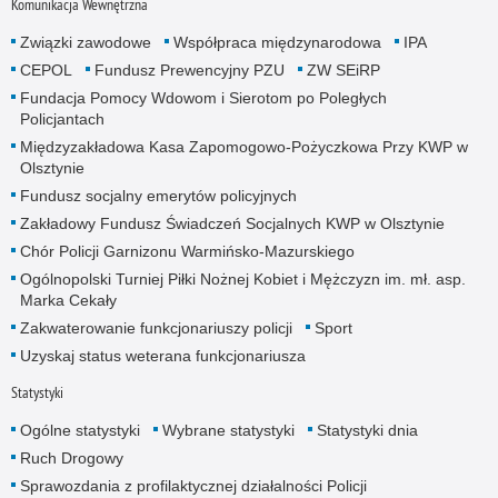
Komunikacja Wewnętrzna
Związki zawodowe
Współpraca międzynarodowa
IPA
CEPOL
Fundusz Prewencyjny PZU
ZW SEiRP
Fundacja Pomocy Wdowom i Sierotom po Poległych
Policjantach
Międzyzakładowa Kasa Zapomogowo-Pożyczkowa Przy KWP w
Olsztynie
Fundusz socjalny emerytów policyjnych
Zakładowy Fundusz Świadczeń Socjalnych KWP w Olsztynie
Chór Policji Garnizonu Warmińsko-Mazurskiego
Ogólnopolski Turniej Piłki Nożnej Kobiet i Mężczyzn im. mł. asp.
Marka Cekały
Zakwaterowanie funkcjonariuszy policji
Sport
Uzyskaj status weterana funkcjonariusza
Statystyki
Ogólne statystyki
Wybrane statystyki
Statystyki dnia
Ruch Drogowy
Sprawozdania z profilaktycznej działalności Policji