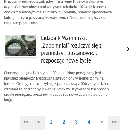
Pracownik jednego z zakładów na terenie Nidzicy wykonywał
czynności zawodowe pod wpływem alkoholu. 49-latek kierował
wózkiem widłowym mając blisko 2,7 promila, ponadto spowodował
kolizję uderzając w zaparkowane iveco. Niebawem mężczyzna
odpowie przed sądem.
Lidzbark Warmiński:
„Zapomniał” rozliczyć się z
pieniędzy i postanowił…
rozpocząć nowe życie
Orneccy policjanci zatrzymali 20-latka, który podejrzany jest o
kradzież pieniędzy. Mężczyzna zatrudniony w jednej z firm na
terenie Ornety, nie rozliczył się z pracodawcą z 600 złotych, które
otrzymał za sprzedany towar. 20-latek za uzyskane w ten sposób
środki pieniężne, postanowił rozpocząć nowe życie na południu
kraju.
<<
<
1
2
3
4
>
>>