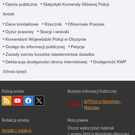
Opinia publiczna
Statystyki Komendy Głównej Policji
Kontakt
Dane kontaktowe
Rzecznik
Oficerowie Prasowi
Dyżur prasowy
Skargi i wnioski
Komendant Wojewódzki Policji w Olsztynie
Dostęp do informacji publicznej
Petycje
Zasady zwrotu kosztów stawiennictwa świadka
Deklaracja dostępności strony internetowej
Dostępność KWP
Ochrona danych
Policja online
Biuletyn Informacji Publicznej
BIP Policja Warmińsko-
Mazurska
Redakcja serwisu
Nota prawna
Chcesz wykorzystać materiał
Kontakt z redakcją
z serwisu Policja Warmińsko-Mazurska.