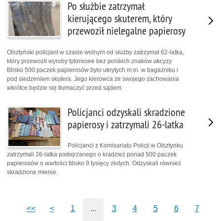
Po służbie zatrzymał
kierującego skuterem, który
przewoził nielegalne papierosy
Olsztyński policjant w czasie wolnym od służby zatrzymał 62-latka,
który przewoził wyroby tytoniowe bez polskich znaków akcyzy.
Blisko 500 paczek papierosów było ukrytych m.in. w bagażniku i
pod siedzeniem skutera. Jego kierowca ze swojego zachowania
wkrótce będzie się tłumaczyć przed sądem.
Policjanci odzyskali skradzione
papierosy i zatrzymali 26-latka
Policjanci z Komisariatu Policji w Olsztynku
zatrzymali 26-latka podejrzanego o kradzież ponad 500 paczek
papierosów o wartości blisko 9 tysięcy złotych. Odzyskali również
skradzione mienie.
<<
<
1
...
3
4
5
6
7