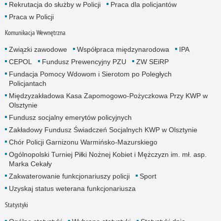
Rekrutacja do służby w Policji
Praca dla policjantów
Praca w Policji
Komunikacja Wewnętrzna
Związki zawodowe
Współpraca międzynarodowa
IPA
CEPOL
Fundusz Prewencyjny PZU
ZW SEiRP
Fundacja Pomocy Wdowom i Sierotom po Poległych
Policjantach
Międzyzakładowa Kasa Zapomogowo-Pożyczkowa Przy KWP w
Olsztynie
Fundusz socjalny emerytów policyjnych
Zakładowy Fundusz Świadczeń Socjalnych KWP w Olsztynie
Chór Policji Garnizonu Warmińsko-Mazurskiego
Ogólnopolski Turniej Piłki Nożnej Kobiet i Mężczyzn im. mł. asp.
Marka Cekały
Zakwaterowanie funkcjonariuszy policji
Sport
Uzyskaj status weterana funkcjonariusza
Statystyki