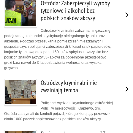
Ostróda: Zabezpieczyli wyroby
tytoniowe i alkohol bez
polskich znaków akcyzy
Ostródzcy kryminalni zatrzymali mężczyznę
podejrzanego o handel i dystrybucję nielegalnego tytoniu oraz
alkoholu. Podczas przeszukania pomieszczeń mieszkalnych i
gospodarczych policjanci zabezpieczyli kilkaset sztuk papierosów,
krajankę tytoniową oraz ponad 60 litrów spirytusu - wszystko bez
polskich znaków akcyzy.53-latkowi za popełnione przestępstwo
grozi kara nawet do 3 lat pozbawienia wolności oraz wysoka
grzywna.
Ostródzcy kryminalni nie
zwalniają tempa
Policjanci wydziału kryminalnego ostródzkiej
Policji w miejscowości Kraplewo, gm.
Ostróda zatrzymali do kontroli pojazd, którego kierujący przewoził
około 1000 paczek papierosów bez polskich znaków akcyzy.