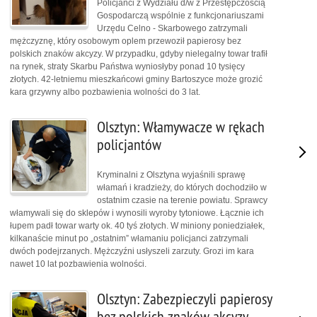
Policjanci z Wydziału d/w z Przestępczością
Gospodarczą wspólnie z funkcjonariuszami
Urzędu Celno - Skarbowego zatrzymali
mężczyznę, który osobowym oplem przewoził papierosy bez
polskich znaków akcyzy. W przypadku, gdyby nielegalny towar trafił
na rynek, straty Skarbu Państwa wyniosłyby ponad 10 tysięcy
złotych. 42-letniemu mieszkańcowi gminy Bartoszyce może grozić
kara grzywny albo pozbawienia wolności do 3 lat.
Olsztyn: Włamywacze w rękach
policjantów
Kryminalni z Olsztyna wyjaśnili sprawę
włamań i kradzieży, do których dochodziło w
ostatnim czasie na terenie powiatu. Sprawcy
włamywali się do sklepów i wynosili wyroby tytoniowe. Łącznie ich
łupem padł towar warty ok. 40 tyś złotych. W miniony poniedziałek,
kilkanaście minut po „ostatnim” włamaniu policjanci zatrzymali
dwóch podejrzanych. Mężczyźni usłyszeli zarzuty. Grozi im kara
nawet 10 lat pozbawienia wolności.
Olsztyn: Zabezpieczyli papierosy
bez polskich znaków akcyzy