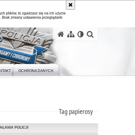
ych plików, to zgadzasz się na ich użycie
. Brak zmiany ustawienia przeglądarki
otwórz wysz
NTAKT
OCHRONA DANYCH
Tag papierosy
IAŁANIA POLICJI