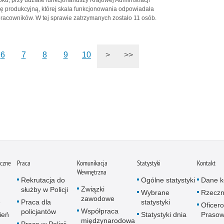
oku, przy udziale funkcjonariuszy Krajowej Administracji
nię produkcyjną, której skala funkcjonowania odpowiadała
pracowników. W tej sprawie zatrzymanych zostało 11 osób.
6
7
8
9
10
>
>>
iczne
Praca
Komunikacja
Statystyki
Kontakt
Wewnętrzna
Rekrutacja do
Ogólne statystyki
Dane k
Związki
służby w Policji
Wybrane
Rzeczn
zawodowe
e
Praca dla
statystyki
Oficer
Współpraca
policjantów
ień
Statystyki dnia
Prasow
międzynarodowa
Praca w Policji