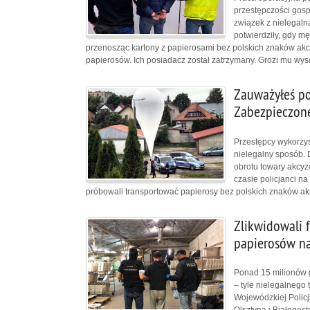
przestępczości gospo
związek z nielegaln
potwierdziły, gdy m
przenosząc kartony z papierosami bez polskich znaków akcy
papierosów. Ich posiadacz został zatrzymany. Grozi mu wys
Zauważyłeś po
Zabezpieczon
Przestępcy wykorzys
nielegalny sposób. 
obrotu towary akcy
czasie policjanci na
próbowali transportować papierosy bez polskich znaków ak
Zlikwidowali f
papierosów n
Ponad 15 milionów g
– tyle nielegalnego
Wojewódzkiej Policji