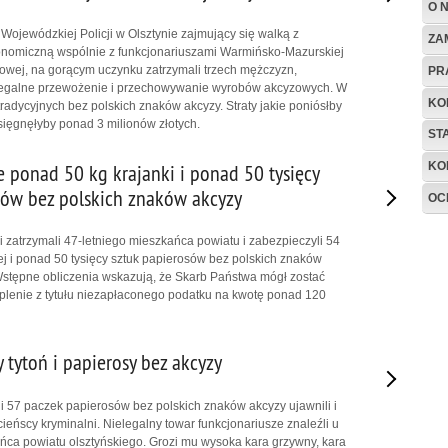
O 
Wojewódzkiej Policji w Olsztynie zajmujący się walką z
ZA
onomiczną wspólnie z funkcjonariuszami Warmińsko-Mazurskiej
owej, na gorącym uczynku zatrzymali trzech mężczyzn,
PR
legalne przewożenie i przechowywanie wyrobów akcyzowych. W
KO
radycyjnych bez polskich znaków akcyzy. Straty jakie poniósłby
sięgnęłyby ponad 3 milionów złotych.
ST
KO
 ponad 50 kg krajanki i ponad 50 tysięcy
sów bez polskich znaków akcyzy
OC
i zatrzymali 47-letniego mieszkańca powiatu i zabezpieczyli 54
wej i ponad 50 tysięcy sztuk papierosów bez polskich znaków
stępne obliczenia wskazują, że Skarb Państwa mógł zostać
plenie z tytułu niezapłaconego podatku na kwotę ponad 120
 tytoń i papierosy bez akcyzy
 i 57 paczek papierosów bez polskich znaków akcyzy ujawnili i
ieńscy kryminalni. Nielegalny towar funkcjonariusze znaleźli u
ńca powiatu olsztyńskiego. Grozi mu wysoka kara grzywny, kara