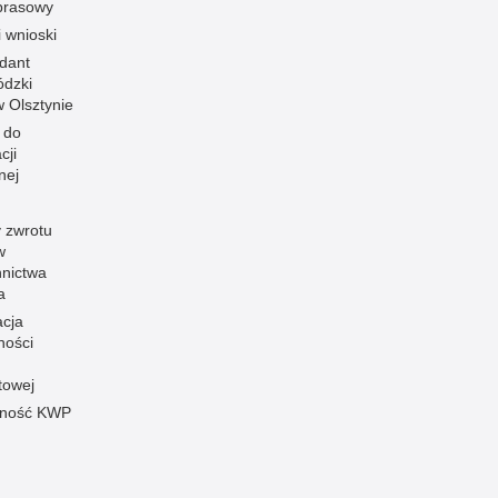
prasowy
i wnioski
dant
dzki
 w Olsztynie
 do
cji
nej
 zwrotu
w
nnictwa
a
acja
ności
towej
pność KWP