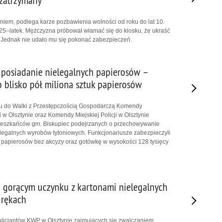
 zatrzymany
niem, podlega karze pozbawienia wolności od roku do lat 10.
ł 25–latek. Mężczyzna próbował włamać się do kiosku, że ukraść
 Jednak nie udało mu się pokonać zabezpieczeń.
 posiadanie nielegalnych papierosów –
 blisko pół miliona sztuk papierosów
ału do Walki z Przestępczością Gospodarczą Komendy
 w Olsztynie oraz Komendy Miejskiej Policji w Olsztynie
ieszkańców gm. Biskupiec podejrzanych o przechowywanie
elegalnych wyrobów tytoniowych. Funkcjonariusze zabezpieczyli
 papierosów bez akcyzy oraz gotówkę w wysokości 128 tysięcy
 gorącym uczynku z kartonami nielegalnych
 rękach
olicjantów KWP w Olsztynie zajmujących się zwalczaniem