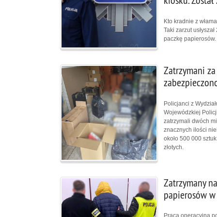
kiosku. Został
Kto kradnie z włama
Taki zarzut usłysza
paczkę papierosów.
Zatrzymani za
zabezpieczono
Policjanci z Wydzi
Wojewódzkiej Policji
zatrzymali dwóch m
znacznych ilości ni
około 500 000 sztuk
złotych.
Zatrzymany na
papierosów w
Praca operacyjna p