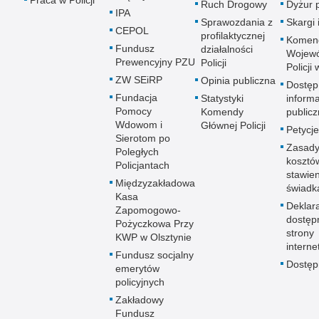
Ruch Drogowy
Dyżur 
IPA
Sprawozdania z
Skargi 
CEPOL
profilaktycznej
Komen
Fundusz
działalności
Wojewó
Prewencyjny PZU
Policji
Policji
ZW SEiRP
Opinia publiczna
Dostęp
Fundacja
Statystyki
informa
Pomocy
Komendy
publicz
Wdowom i
Głównej Policji
Petycje
Sierotom po
Zasady
Poległych
kosztó
Policjantach
stawie
Międzyzakładowa
świadk
Kasa
Deklar
Zapomogowo-
dostęp
Pożyczkowa Przy
strony
KWP w Olsztynie
interne
Fundusz socjalny
Dostę
emerytów
policyjnych
Zakładowy
Fundusz