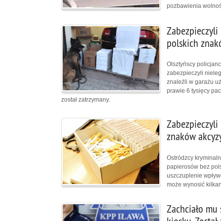
pozbawienia wolnośc
Zabezpieczyli 
polskich znak
Olsztyńscy policjan
zabezpieczyli niel
znaleźli w garażu 
prawie 6 tysięcy pa
został zatrzymany.
Zabezpieczyli
znaków akcyz
Ostródzcy kryminaln
papierosów bez pols
uszczuplenie wpływ
może wynosić kilkana
Zachciało mu 