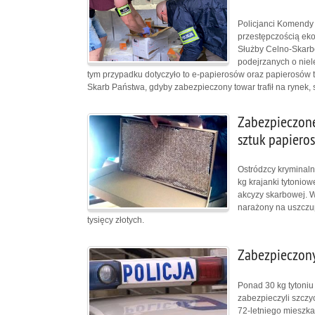
Policjanci Komendy 
przestępczością ek
Służby Celno-Skarb
podejrzanych o nie
tym przypadku dotyczyło to e-papierosów oraz papierosów t
Skarb Państwa, gdyby zabezpieczony towar trafił na rynek, 
Zabezpieczone
sztuk papiero
Ostródzcy kryminaln
kg krajanki tytonio
akcyzy skarbowej. W
narażony na uszczu
tysięcy złotych.
Zabezpieczony
Ponad 30 kg tytoniu
zabezpieczyli szczyc
72-letniego mieszka