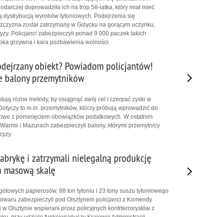
darczej doprowadziła ich na trop 58-latka, który miał mieć
ą dystrybucją wyrobów tytoniowych. Podejrzenia się
ężczyzna został zatrzymany w Giżycku na gorącym uczynku,
zy. Policjanci zabezpieczyli ponad 9 000 paczek takich
oka grzywna i kara pozbawienia wolności.
dejrzany obiekt? Powiadom policjantów!
e balony przemytników
tują różne metody, by osiągnąć swój cel i czerpać zyski w
Dotyczy to m.in. przemytników, którzy próbują wprowadzić do
zowe z pominięciem obowiązków podatkowych. W ostatnim
 Warmii i Mazurach zabezpieczyli balony, którymi przemytnicy
cyzy.
abrykę i zatrzymali nielegalną produkcję
a masową skalę
otowych papierosów, 88 ton tytoniu i 23 tony suszu tytoniowego
 towaru zabezpieczyli pod Olsztynem policjanci z Komendy
 w Olsztynie wspierani przez policyjnych kontrterrorystów z