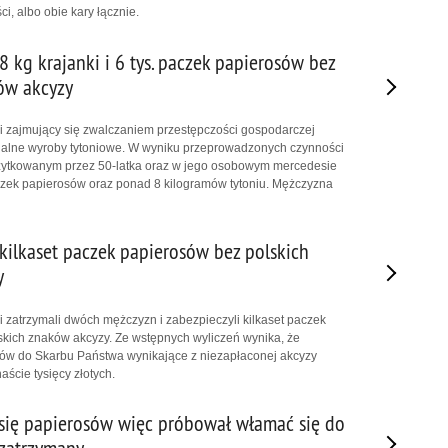
i, albo obie kary łącznie.
8 kg krajanki i 6 tys. paczek papierosów bez
ów akcyzy
ci zajmujący się zwalczaniem przestępczości gospodarczej
egalne wyroby tytoniowe. W wyniku przeprowadzonych czynności
użytkowanym przez 50-latka oraz w jego osobowym mercedesie
czek papierosów oraz ponad 8 kilogramów tytoniu. Mężczyzna
 kilkaset paczek papierosów bez polskich
y
i zatrzymali dwóch mężczyzn i zabezpieczyli kilkaset paczek
kich znaków akcyzy. Ze wstępnych wyliczeń wynika, że
ów do Skarbu Państwa wynikające z niezapłaconej akcyzy
ście tysięcy złotych.
się papierosów więc próbował włamać się do