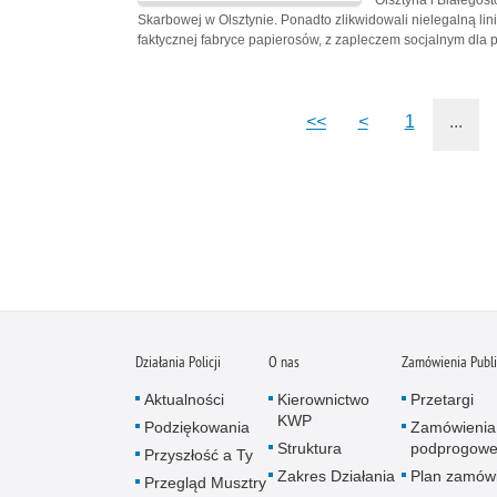
Olsztyna i Białegost
Skarbowej w Olsztynie. Ponadto zlikwidowali nielegalną li
faktycznej fabryce papierosów, z zapleczem socjalnym dla 
<<
<
1
...
Działania Policji
O nas
Zamówienia Publ
Aktualności
Kierownictwo
Przetargi
KWP
Podziękowania
Zamówienia
Struktura
podprogow
Przyszłość a Ty
Zakres Działania
Plan zamów
Przegląd Musztry