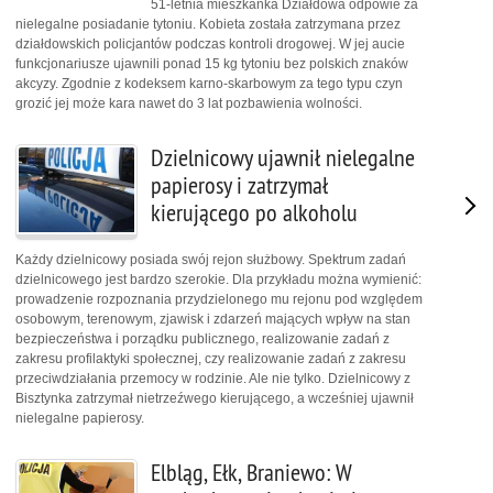
51-letnia mieszkanka Działdowa odpowie za
nielegalne posiadanie tytoniu. Kobieta została zatrzymana przez
działdowskich policjantów podczas kontroli drogowej. W jej aucie
funkcjonariusze ujawnili ponad 15 kg tytoniu bez polskich znaków
akcyzy. Zgodnie z kodeksem karno-skarbowym za tego typu czyn
grozić jej może kara nawet do 3 lat pozbawienia wolności.
Dzielnicowy ujawnił nielegalne
papierosy i zatrzymał
kierującego po alkoholu
Każdy dzielnicowy posiada swój rejon służbowy. Spektrum zadań
dzielnicowego jest bardzo szerokie. Dla przykładu można wymienić:
prowadzenie rozpoznania przydzielonego mu rejonu pod względem
osobowym, terenowym, zjawisk i zdarzeń mających wpływ na stan
bezpieczeństwa i porządku publicznego, realizowanie zadań z
zakresu profilaktyki społecznej, czy realizowanie zadań z zakresu
przeciwdziałania przemocy w rodzinie. Ale nie tylko. Dzielnicowy z
Bisztynka zatrzymał nietrzeźwego kierującego, a wcześniej ujawnił
nielegalne papierosy.
Elbląg, Ełk, Braniewo: W