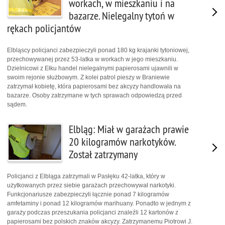
workach, w mieszkaniu i na
bazarze. Nielegalny tytoń w
rękach policjantów
Elbląscy policjanci zabezpieczyli ponad 180 kg krajanki tytoniowej,
przechowywanej przez 53-latka w workach w jego mieszkaniu.
Dzielnicowi z Ełku handel nielegalnymi papierosami ujawnili w
swoim rejonie służbowym. Z kolei patrol pieszy w Braniewie
zatrzymał kobietę, która papierosami bez akcyzy handlowała na
bazarze. Osoby zatrzymane w tych sprawach odpowiedzą przed
sądem.
Elbląg: Miał w garażach prawie
20 kilogramów narkotyków.
Został zatrzymany
Policjanci z Elbląga zatrzymali w Pasłęku 42-latka, który w
użytkowanych przez siebie garażach przechowywał narkotyki.
Funkcjonariusze zabezpieczyli łącznie ponad 7 kilogramów
amfetaminy i ponad 12 kilogramów marihuany. Ponadto w jednym z
garaży podczas przeszukania policjanci znaleźli 12 kartonów z
papierosami bez polskich znaków akcyzy. Zatrzymanemu Piotrowi J.