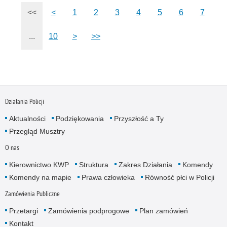
<<
<
1
2
3
4
5
6
7
...
10
>
>>
Działania Policji
Aktualności
Podziękowania
Przyszłość a Ty
Przegląd Musztry
O nas
Kierownictwo KWP
Struktura
Zakres Działania
Komendy
Komendy na mapie
Prawa człowieka
Równość płci w Policji
Zamówienia Publiczne
Przetargi
Zamówienia podprogowe
Plan zamówień
Kontakt