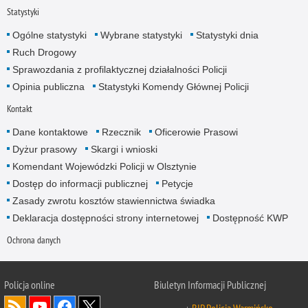
Statystyki
Ogólne statystyki
Wybrane statystyki
Statystyki dnia
Ruch Drogowy
Sprawozdania z profilaktycznej działalności Policji
Opinia publiczna
Statystyki Komendy Głównej Policji
Kontakt
Dane kontaktowe
Rzecznik
Oficerowie Prasowi
Dyżur prasowy
Skargi i wnioski
Komendant Wojewódzki Policji w Olsztynie
Dostęp do informacji publicznej
Petycje
Zasady zwrotu kosztów stawiennictwa świadka
Deklaracja dostępności strony internetowej
Dostępność KWP
Ochrona danych
Policja online
Biuletyn Informacji Publicznej
BIP Policja Warmińsko-