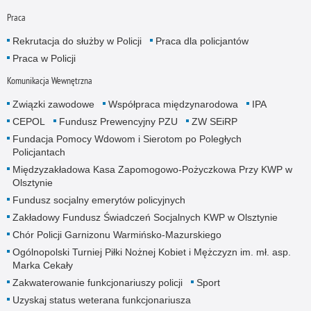
Praca
Rekrutacja do służby w Policji
Praca dla policjantów
Praca w Policji
Komunikacja Wewnętrzna
Związki zawodowe
Współpraca międzynarodowa
IPA
CEPOL
Fundusz Prewencyjny PZU
ZW SEiRP
Fundacja Pomocy Wdowom i Sierotom po Poległych
Policjantach
Międzyzakładowa Kasa Zapomogowo-Pożyczkowa Przy KWP w
Olsztynie
Fundusz socjalny emerytów policyjnych
Zakładowy Fundusz Świadczeń Socjalnych KWP w Olsztynie
Chór Policji Garnizonu Warmińsko-Mazurskiego
Ogólnopolski Turniej Piłki Nożnej Kobiet i Mężczyzn im. mł. asp.
Marka Cekały
Zakwaterowanie funkcjonariuszy policji
Sport
Uzyskaj status weterana funkcjonariusza