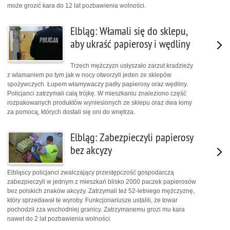
może grozić kara do 12 lat pozbawienia wolności.
Elbląg: Włamali się do sklepu,
aby ukraść papierosy i wędliny
Trzech mężczyzn usłyszało zarzut kradzieży
z włamaniem po tym jak w nocy otworzyli jeden ze sklepów
spożywczych. Łupem włamywaczy padły papierosy oraz wędliny.
Policjanci zatrzymali całą trójkę. W mieszkaniu znaleziono część
rozpakowanych produktów wyniesionych ze sklepu oraz dwa łomy
za pomocą, których dostali się oni do wnętrza.
Elbląg: Zabezpieczyli papierosy
bez akcyzy
Elbląscy policjanci zwalczający przestępczość gospodarczą
zabezpieczyli w jednym z mieszkań blisko 2000 paczek papierosów
bez polskich znaków akcyzy. Zatrzymali też 52-letniego mężczyznę,
który sprzedawał te wyroby. Funkcjonariusze ustalili, że towar
pochodził zza wschodniej granicy. Zatrzymanemu grozi mu kara
nawet do 2 lat pozbawienia wolności.