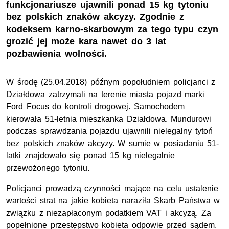
funkcjonariusze ujawnili ponad 15 kg tytoniu
bez polskich znaków akcyzy. Zgodnie z
kodeksem karno-skarbowym za tego typu czyn
grozić jej może kara nawet do 3 lat
pozbawienia wolności.
W środę (25.04.2018) późnym popołudniem policjanci z
Działdowa zatrzymali na terenie miasta pojazd marki
Ford Focus do kontroli drogowej. Samochodem
kierowała 51-letnia mieszkanka Działdowa. Mundurowi
podczas sprawdzania pojazdu ujawnili nielegalny tytoń
bez polskich znaków akcyzy. W sumie w posiadaniu 51-
latki znajdowało się ponad 15 kg nielegalnie
przewożonego tytoniu.
Policjanci prowadzą czynności mające na celu ustalenie
wartości strat na jakie kobieta naraziła Skarb Państwa w
związku z niezapłaconym podatkiem VAT i akcyzą. Za
popełnione przestępstwo kobieta odpowie przed sądem.