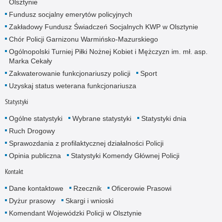
Olsztynie
Fundusz socjalny emerytów policyjnych
Zakładowy Fundusz Świadczeń Socjalnych KWP w Olsztynie
Chór Policji Garnizonu Warmińsko-Mazurskiego
Ogólnopolski Turniej Piłki Nożnej Kobiet i Mężczyzn im. mł. asp.
Marka Cekały
Zakwaterowanie funkcjonariuszy policji
Sport
Uzyskaj status weterana funkcjonariusza
Statystyki
Ogólne statystyki
Wybrane statystyki
Statystyki dnia
Ruch Drogowy
Sprawozdania z profilaktycznej działalności Policji
Opinia publiczna
Statystyki Komendy Głównej Policji
Kontakt
Dane kontaktowe
Rzecznik
Oficerowie Prasowi
Dyżur prasowy
Skargi i wnioski
Komendant Wojewódzki Policji w Olsztynie