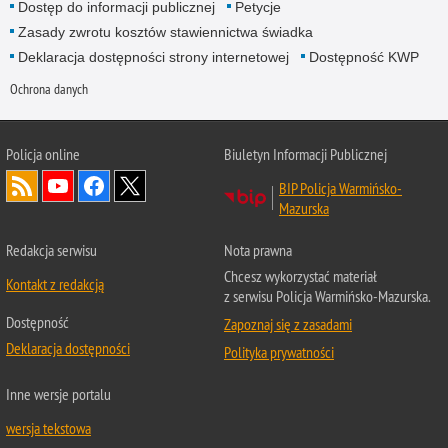
Dostęp do informacji publicznej
Petycje
Zasady zwrotu kosztów stawiennictwa świadka
Deklaracja dostępności strony internetowej
Dostępność KWP
Ochrona danych
Policja online
Biuletyn Informacji Publicznej
BIP Policja Warmińsko-
Mazurska
Redakcja serwisu
Nota prawna
Chcesz wykorzystać materiał
Kontakt z redakcją
z serwisu Policja Warmińsko-Mazurska.
Dostępność
Zapoznaj się z zasadami
Deklaracja dostępności
Polityka prywatności
Inne wersje portalu
wersja tekstowa