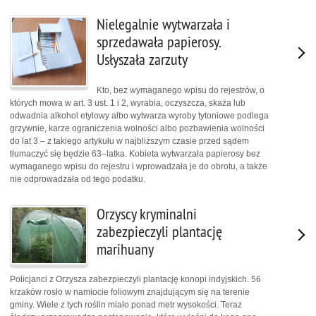
Nielegalnie wytwarzała i
sprzedawała papierosy.
Usłyszała zarzuty
Kto, bez wymaganego wpisu do rejestrów, o
których mowa w art. 3 ust. 1 i 2, wyrabia, oczyszcza, skaża lub
odwadnia alkohol etylowy albo wytwarza wyroby tytoniowe podlega
grzywnie, karze ograniczenia wolności albo pozbawienia wolności
do lat 3 – z takiego artykułu w najbliższym czasie przed sądem
tłumaczyć się będzie 63–latka. Kobieta wytwarzała papierosy bez
wymaganego wpisu do rejestru i wprowadzała je do obrotu, a także
nie odprowadzała od tego podatku.
Orzyscy kryminalni
zabezpieczyli plantację
marihuany
Policjanci z Orzysza zabezpieczyli plantację konopi indyjskich. 56
krzaków rosło w namiocie foliowym znajdującym się na terenie
gminy. Wiele z tych roślin miało ponad metr wysokości. Teraz