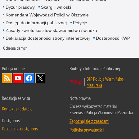
Dyżur prasowy
Skargi i wnioski
Komendant Wojewódzki Policji w Olsztynie
Dostęp do informacji publicznej
Petycje
Zasady zwrotu kosztów stawiennictwa świadka
Deklaracja dostępności strony internetowej
Dostępność KWP
Ochrona danych
Policja online
Biuletyn Informacji Publicznej
BIP Policja Warmińsko-
Mazurska
Redakcja serwisu
Nota prawna
Chcesz wykorzystać materiał
Kontakt z redakcją
z serwisu Policja Warmińsko-Mazurska.
Dostępność
Zapoznaj się z zasadami
Deklaracja dostępności
Polityka prywatności