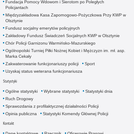
Fundacja Pomocy Wdowom i Sierotom po Poległych
Policjantach
Międzyzakładowa Kasa Zapomogowo-Pożyczkowa Przy KWP w
Olsztynie
Fundusz socjalny emerytów policyjnych
Zakładowy Fundusz Świadczeń Socjalnych KWP w Olsztynie
Chór Policji Garnizonu Warmińsko-Mazurskiego
Ogólnopolski Turniej Piłki Nożnej Kobiet i Mężczyzn im. mł. asp.
Marka Cekały
Zakwaterowanie funkcjonariuszy policji
Sport
Uzyskaj status weterana funkcjonariusza
Statystyki
Ogólne statystyki
Wybrane statystyki
Statystyki dnia
Ruch Drogowy
Sprawozdania z profilaktycznej działalności Policji
Opinia publiczna
Statystyki Komendy Głównej Policji
Kontakt
Dane kontaktowe
Rzecznik
Oficerowie Prasowi