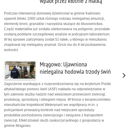
wpadł przez kłótnie z matką
Podczas interwencji domowej dzielnicowi w gminie Kalinowo
ujawnili blisko 1000 sztuk różnego rodzaju nielegalnej amunicji,
elementy broni, granatów i narzędzia służące do kłusownictwa.
Część materiałów już została zdetonowana na poligonie, pozostałe
zostaną poddane szczegółowej analizie w policyjnym laboratorium.
W tej sprawie zatrzymany został 51-latek, u którego w mieszkaniu
znajdował się nielegalny arsenał. Grozi mu do 8 lat pozbawienia
wolności.
Mrągowo: Ujawniona
nielegalna hodowla trzody świń
Zagrożenie wynikające z rozprzestrzeniania się na terytorium Polski
afrykańskiego pomoru świń (ASF) nakłada na odpowiedzialne w
tym zakresie służby nadzór nad właściwym przewozem zwierząt,
produkcją, sprzedażą i obiegiem mięsa. W trosce o bezpieczeństwo
mieszkańców Inspektorat Weterynarii we współpracy m.in. z
policjantami prowadzą kontrole nad miejscami sprzedaży
produktów pochodzenia zwierzęcego i związane z transportem
zwierząt. Efekt działań służb zaskoczył jednego z gospodarzy w
gminie Mrągowo.