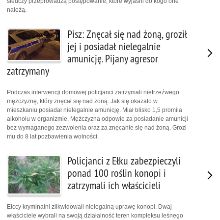
śledczy przeprowadzą postępowanie, które wyjaśni do kogo one
należą.
Pisz: Znęcał się nad żoną, groził
jej i posiadał nielegalnie
amunicję. Pijany agresor
zatrzymany
Podczas interwencji domowej policjanci zatrzymali nietrzeźwego
mężczyznę, który znęcał się nad żoną. Jak się okazało w
mieszkaniu posiadał nielegalnie amunicję. Miał blisko 1,5 promila
alkoholu w organizmie. Mężczyzna odpowie za posiadanie amunicji
bez wymaganego zezwolenia oraz za znęcanie się nad żoną. Grozi
mu do 8 lat pozbawienia wolności.
Policjanci z Ełku zabezpieczyli
ponad 100 roślin konopi i
zatrzymali ich właścicieli
Ełccy kryminalni zlikwidowali nielegalną uprawę konopi. Dwaj
właściciele wybrali na swoją działalność teren kompleksu leśnego