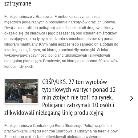
zatrzymane
Funkcjonariusze z Braniewa i Fromborka zatrzymali trzech
mężczyzn podejrzanych o posiadanie narkotyków oraz ich uprawę.
Dwaj z nich trafili do policyjnej celi tuż po kontroli drogowej, kiedy
okazało się, że kierowca i jego pasażer są pod działaniem środków
odurzających, a na tylnym siedzeniu samochodu przewożą ponad
kilogram marihuany. Kryminalni jeszcze tego samego dnia dotarli do
trzeciego z mężczyzn, od którego pochodziły narkotyki. W toku
wykonywanych czynności policjanci zlokalizowali i zlikwidowali
nielegalną plantację w Braniewie, na której rosło ponad 30 krzewów
konopi indyjskich.
CBŚP/UKS: 27 ton wyrobów
tytoniowych wartych ponad 12
mln złotych nie trafi na rynek.
Policjanci zatrzymali 10 osób i
zlikwidowali nielegalną linię produkcyjną
Funkcjonariusze Centralnego Biura Śledczego Policji wspólnie z
pracownikami Urzędu Kontroli Skarbowej z Olsztyna na terenie pow.
Zgierskiego woj. łódzkie zlikwidowali nielegalną wytwórnię