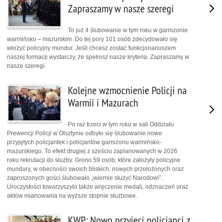
Zapraszamy w nasze szeregi
To już 4 ślubowanie w tym roku w garnizonie
warmińsko – mazurskim. Do tej pory 101 osób zdecydowało się
włożyć policyjny mundur. Jeśli chcesz zostać funkcjonariuszem
naszej formacji wystarczy, że spełnisz nasze kryteria. Zapraszamy w
nasze szeregi.
Kolejne wzmocnienie Policji na
Warmii i Mazurach
Po raz trzeci w tym roku w sali Oddziału
Prewencji Policji w Olsztynie odbyło się ślubowanie nowo
przyjętych policjantek i policjantów garnizonu warmińsko-
mazurskiego. To efekt drugiej z sześciu zaplanowanych w 2026
roku rekrutacji do służby. Grono 59 osób, które założyły policyjne
mundury, w obecności swoich bliskich, nowych przełożonych oraz
zaproszonych gości ślubowało „wiernie służyć Narodowi”.
Uroczystości towarzyszyło także wręczenie medali, odznaczeń oraz
aktów mianowania na wyższe stopnie służbowe.
KWP: Nowo przyjęci policjanci z