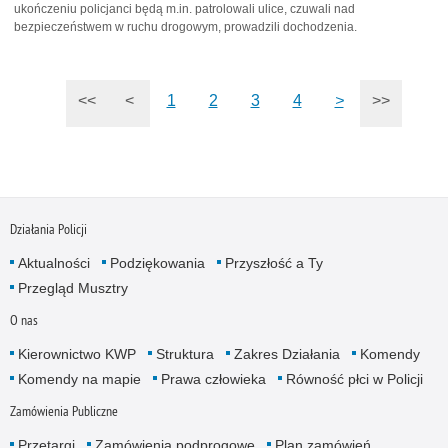
ukończeniu policjanci będą m.in. patrolowali ulice, czuwali nad
bezpieczeństwem w ruchu drogowym, prowadzili dochodzenia.
<<
<
1
2
3
4
>
>>
Działania Policji
Aktualności
Podziękowania
Przyszłość a Ty
Przegląd Musztry
O nas
Kierownictwo KWP
Struktura
Zakres Działania
Komendy
Komendy na mapie
Prawa człowieka
Równość płci w Policji
Zamówienia Publiczne
Przetargi
Zamówienia podprogowe
Plan zamówień