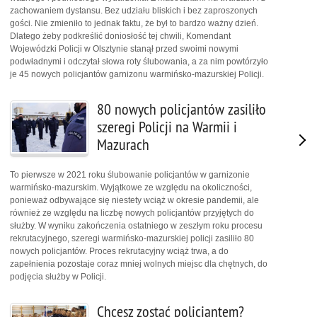
zachowaniem dystansu. Bez udziału bliskich i bez zaproszonych
gości. Nie zmieniło to jednak faktu, że był to bardzo ważny dzień.
Dlatego żeby podkreślić doniosłość tej chwili, Komendant
Wojewódzki Policji w Olsztynie stanął przed swoimi nowymi
podwładnymi i odczytał słowa roty ślubowania, a za nim powtórzyło
je 45 nowych policjantów garnizonu warmińsko-mazurskiej Policji.
80 nowych policjantów zasiliło
szeregi Policji na Warmii i
Mazurach
To pierwsze w 2021 roku ślubowanie policjantów w garnizonie
warmińsko-mazurskim. Wyjątkowe ze względu na okoliczności,
ponieważ odbywające się niestety wciąż w okresie pandemii, ale
również ze względu na liczbę nowych policjantów przyjętych do
służby. W wyniku zakończenia ostatniego w zeszłym roku procesu
rekrutacyjnego, szeregi warmińsko-mazurskiej policji zasiliło 80
nowych policjantów. Proces rekrutacyjny wciąż trwa, a do
zapełnienia pozostaje coraz mniej wolnych miejsc dla chętnych, do
podjęcia służby w Policji.
Chcesz zostać policjantem?