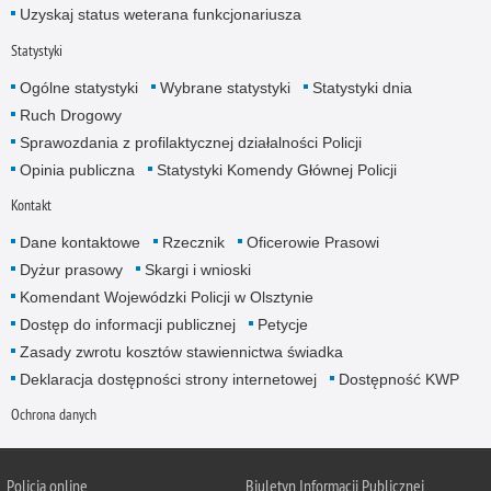
Uzyskaj status weterana funkcjonariusza
Statystyki
Ogólne statystyki
Wybrane statystyki
Statystyki dnia
Ruch Drogowy
Sprawozdania z profilaktycznej działalności Policji
Opinia publiczna
Statystyki Komendy Głównej Policji
Kontakt
Dane kontaktowe
Rzecznik
Oficerowie Prasowi
Dyżur prasowy
Skargi i wnioski
Komendant Wojewódzki Policji w Olsztynie
Dostęp do informacji publicznej
Petycje
Zasady zwrotu kosztów stawiennictwa świadka
Deklaracja dostępności strony internetowej
Dostępność KWP
Ochrona danych
Policja online
Biuletyn Informacji Publicznej