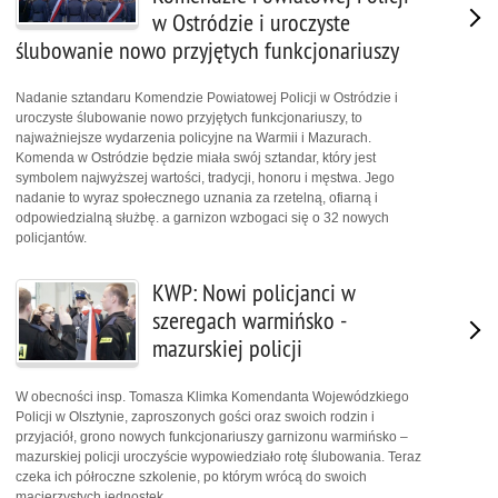
w Ostródzie i uroczyste
ślubowanie nowo przyjętych funkcjonariuszy
Nadanie sztandaru Komendzie Powiatowej Policji w Ostródzie i
uroczyste ślubowanie nowo przyjętych funkcjonariuszy, to
najważniejsze wydarzenia policyjne na Warmii i Mazurach.
Komenda w Ostródzie będzie miała swój sztandar, który jest
symbolem najwyższej wartości, tradycji, honoru i męstwa. Jego
nadanie to wyraz społecznego uznania za rzetelną, ofiarną i
odpowiedzialną służbę. a garnizon wzbogaci się o 32 nowych
policjantów.
KWP: Nowi policjanci w
szeregach warmińsko -
mazurskiej policji
W obecności insp. Tomasza Klimka Komendanta Wojewódzkiego
Policji w Olsztynie, zaproszonych gości oraz swoich rodzin i
przyjaciół, grono nowych funkcjonariuszy garnizonu warmińsko –
mazurskiej policji uroczyście wypowiedziało rotę ślubowania. Teraz
czeka ich półroczne szkolenie, po którym wrócą do swoich
macierzystych jednostek.