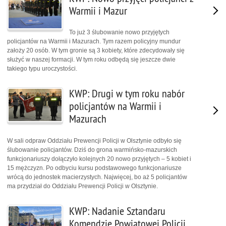
Warmii i Mazur
To już 3 ślubowanie nowo przyjętych
policjantów na Warmii i Mazurach. Tym razem policyjny mundur
założy 20 osób. W tym gronie są 3 kobiety, które zdecydowały się
służyć w naszej formacji. W tym roku odbędą się jeszcze dwie
takiego typu uroczystości.
KWP: Drugi w tym roku nabór
policjantów na Warmii i
Mazurach
W sali odpraw Oddziału Prewencji Policji w Olsztynie odbyło się
ślubowanie policjantów. Dziś do grona warmińsko-mazurskich
funkcjonariuszy dołączyło kolejnych 20 nowo przyjętych – 5 kobiet i
15 mężczyzn. Po odbyciu kursu podstawowego funkcjonariusze
wrócą do jednostek macierzystych. Najwięcej, bo aż 5 policjantów
ma przydział do Oddziału Prewencji Policji w Olsztynie.
KWP: Nadanie Sztandaru
Komendzie Powiatowej Policji