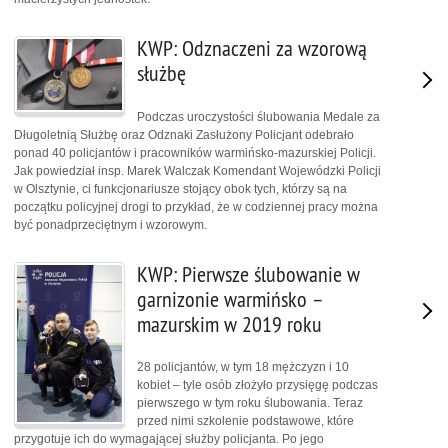
KWP: Odznaczeni za wzorową
służbę
Podczas uroczystości ślubowania Medale za
Długoletnią Służbę oraz Odznaki Zasłużony Policjant odebrało
ponad 40 policjantów i pracowników warmińsko-mazurskiej Policji.
Jak powiedział insp. Marek Walczak Komendant Wojewódzki Policji
w Olsztynie, ci funkcjonariusze stojący obok tych, którzy są na
początku policyjnej drogi to przykład, że w codziennej pracy można
być ponadprzeciętnym i wzorowym.
KWP: Pierwsze ślubowanie w
garnizonie warmińsko –
mazurskim w 2019 roku
28 policjantów, w tym 18 mężczyzn i 10
kobiet – tyle osób złożyło przysięgę podczas
pierwszego w tym roku ślubowania. Teraz
przed nimi szkolenie podstawowe, które
przygotuje ich do wymagającej służby policjanta. Po jego