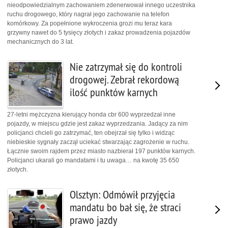
nieodpowiedzialnym zachowaniem zdenerwował innego uczestnika
ruchu drogowego, który nagrał jego zachowanie na telefon
komórkowy. Za popełnione wykroczenia grozi mu teraz kara
grzywny nawet do 5 tysięcy złotych i zakaz prowadzenia pojazdów
mechanicznych do 3 lat.
Nie zatrzymał się do kontroli
drogowej. Zebrał rekordową
ilość punktów karnych
27-letni mężczyzna kierujący honda cbr 600 wyprzedzał inne
pojazdy, w miejscu gdzie jest zakaz wyprzedzania. Jadący za nim
policjanci chcieli go zatrzymać, ten obejrzał się tylko i widząc
niebieskie sygnały zaczął uciekać stwarzając zagrożenie w ruchu.
Łącznie swoim rajdem przez miasto nazbierał 197 punktów karnych.
Policjanci ukarali go mandatami i tu uwaga… na kwotę 35 650
złotych.
Olsztyn: Odmówił przyjęcia
mandatu bo bał się, że straci
prawo jazdy