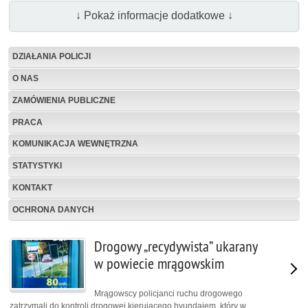
↓ Pokaż informacje dodatkowe ↓
DZIAŁANIA POLICJI
O NAS
ZAMÓWIENIA PUBLICZNE
PRACA
KOMUNIKACJA WEWNĘTRZNA
STATYSTYKI
KONTAKT
OCHRONA DANYCH
Drogowy „recydywista” ukarany
w powiecie mrągowskim
Mrągowscy policjanci ruchu drogowego
zatrzymali do kontroli drogowej kierującego hyundaiem, który w