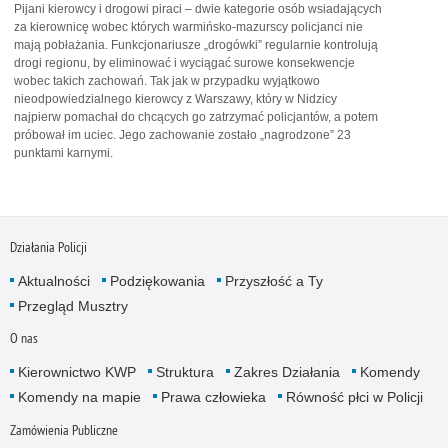
Pijani kierowcy i drogowi piraci – dwie kategorie osób wsiadających
za kierownicę wobec których warmińsko-mazurscy policjanci nie
mają pobłażania. Funkcjonariusze „drogówki” regularnie kontrolują
drogi regionu, by eliminować i wyciągać surowe konsekwencje
wobec takich zachowań. Tak jak w przypadku wyjątkowo
nieodpowiedzialnego kierowcy z Warszawy, który w Nidzicy
najpierw pomachał do chcących go zatrzymać policjantów, a potem
próbował im uciec. Jego zachowanie zostało „nagrodzone” 23
punktami karnymi.
Działania Policji
Aktualności
Podziękowania
Przyszłość a Ty
Przegląd Musztry
O nas
Kierownictwo KWP
Struktura
Zakres Działania
Komendy
Komendy na mapie
Prawa człowieka
Równość płci w Policji
Zamówienia Publiczne