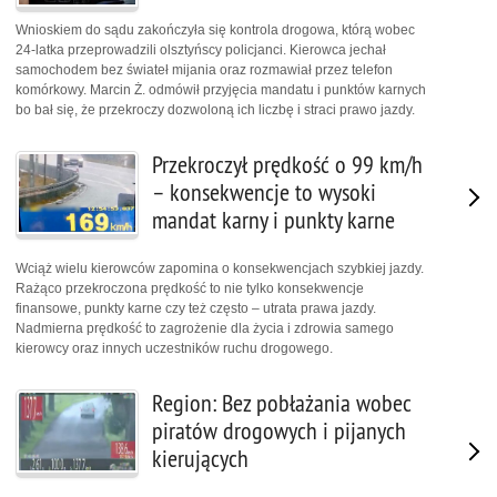
Wnioskiem do sądu zakończyła się kontrola drogowa, którą wobec
24-latka przeprowadzili olsztyńscy policjanci. Kierowca jechał
samochodem bez świateł mijania oraz rozmawiał przez telefon
komórkowy. Marcin Ż. odmówił przyjęcia mandatu i punktów karnych
bo bał się, że przekroczy dozwoloną ich liczbę i straci prawo jazdy.
Przekroczył prędkość o 99 km/h
– konsekwencje to wysoki
mandat karny i punkty karne
Wciąż wielu kierowców zapomina o konsekwencjach szybkiej jazdy.
Rażąco przekroczona prędkość to nie tylko konsekwencje
finansowe, punkty karne czy też często – utrata prawa jazdy.
Nadmierna prędkość to zagrożenie dla życia i zdrowia samego
kierowcy oraz innych uczestników ruchu drogowego.
Region: Bez pobłażania wobec
piratów drogowych i pijanych
kierujących