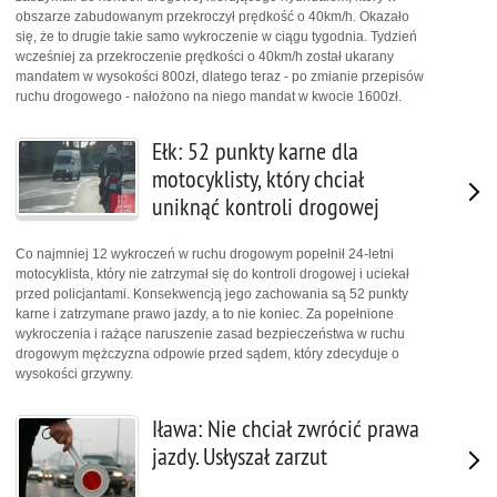
obszarze zabudowanym przekroczył prędkość o 40km/h. Okazało
się, że to drugie takie samo wykroczenie w ciągu tygodnia. Tydzień
wcześniej za przekroczenie prędkości o 40km/h został ukarany
mandatem w wysokości 800zł, dlatego teraz - po zmianie przepisów
ruchu drogowego - nałożono na niego mandat w kwocie 1600zł.
Ełk: 52 punkty karne dla
motocyklisty, który chciał
uniknąć kontroli drogowej
Co najmniej 12 wykroczeń w ruchu drogowym popełnił 24-letni
motocyklista, który nie zatrzymał się do kontroli drogowej i uciekał
przed policjantami. Konsekwencją jego zachowania są 52 punkty
karne i zatrzymane prawo jazdy, a to nie koniec. Za popełnione
wykroczenia i rażące naruszenie zasad bezpieczeństwa w ruchu
drogowym mężczyzna odpowie przed sądem, który zdecyduje o
wysokości grzywny.
Iława: Nie chciał zwrócić prawa
jazdy. Usłyszał zarzut