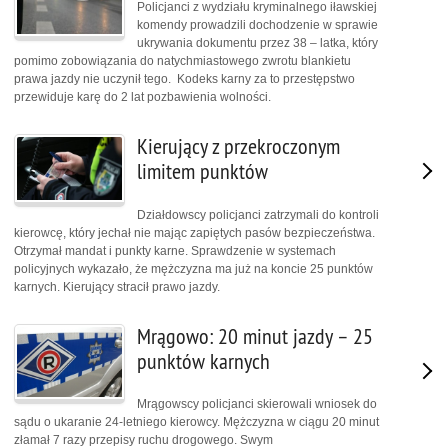
Policjanci z wydziału kryminalnego iławskiej
komendy prowadzili dochodzenie w sprawie
ukrywania dokumentu przez 38 – latka, który
pomimo zobowiązania do natychmiastowego zwrotu blankietu
prawa jazdy nie uczynił tego. Kodeks karny za to przestępstwo
przewiduje karę do 2 lat pozbawienia wolności.
Kierujący z przekroczonym
limitem punktów
Działdowscy policjanci zatrzymali do kontroli
kierowcę, który jechał nie mając zapiętych pasów bezpieczeństwa.
Otrzymał mandat i punkty karne. Sprawdzenie w systemach
policyjnych wykazało, że mężczyzna ma już na koncie 25 punktów
karnych. Kierujący stracił prawo jazdy.
Mrągowo: 20 minut jazdy – 25
punktów karnych
Mrągowscy policjanci skierowali wniosek do
sądu o ukaranie 24-letniego kierowcy. Mężczyzna w ciągu 20 minut
złamał 7 razy przepisy ruchu drogowego. Swym