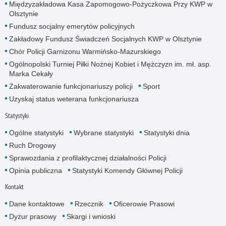
Międzyzakładowa Kasa Zapomogowo-Pożyczkowa Przy KWP w
Olsztynie
Fundusz socjalny emerytów policyjnych
Zakładowy Fundusz Świadczeń Socjalnych KWP w Olsztynie
Chór Policji Garnizonu Warmińsko-Mazurskiego
Ogólnopolski Turniej Piłki Nożnej Kobiet i Mężczyzn im. mł. asp.
Marka Cekały
Zakwaterowanie funkcjonariuszy policji
Sport
Uzyskaj status weterana funkcjonariusza
Statystyki
Ogólne statystyki
Wybrane statystyki
Statystyki dnia
Ruch Drogowy
Sprawozdania z profilaktycznej działalności Policji
Opinia publiczna
Statystyki Komendy Głównej Policji
Kontakt
Dane kontaktowe
Rzecznik
Oficerowie Prasowi
Dyżur prasowy
Skargi i wnioski