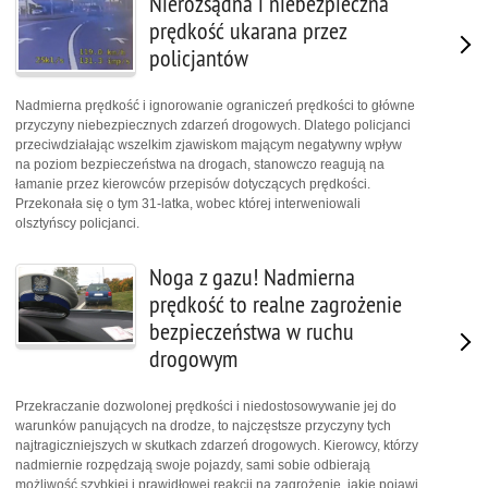
Nierozsądna i niebezpieczna
prędkość ukarana przez
policjantów
Nadmierna prędkość i ignorowanie ograniczeń prędkości to główne
przyczyny niebezpiecznych zdarzeń drogowych. Dlatego policjanci
przeciwdziałając wszelkim zjawiskom mającym negatywny wpływ
na poziom bezpieczeństwa na drogach, stanowczo reagują na
łamanie przez kierowców przepisów dotyczących prędkości.
Przekonała się o tym 31-latka, wobec której interweniowali
olsztyńscy policjanci.
Noga z gazu! Nadmierna
prędkość to realne zagrożenie
bezpieczeństwa w ruchu
drogowym
Przekraczanie dozwolonej prędkości i niedostosowywanie jej do
warunków panujących na drodze, to najczęstsze przyczyny tych
najtragiczniejszych w skutkach zdarzeń drogowych. Kierowcy, którzy
nadmiernie rozpędzają swoje pojazdy, sami sobie odbierają
możliwość szybkiej i prawidłowej reakcji na zagrożenie, jakie pojawi