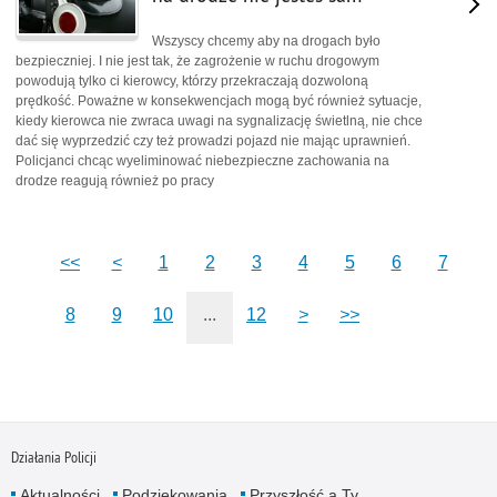
Wszyscy chcemy aby na drogach było
bezpieczniej. I nie jest tak, że zagrożenie w ruchu drogowym
powodują tylko ci kierowcy, którzy przekraczają dozwoloną
prędkość. Poważne w konsekwencjach mogą być również sytuacje,
kiedy kierowca nie zwraca uwagi na sygnalizację świetlną, nie chce
dać się wyprzedzić czy też prowadzi pojazd nie mając uprawnień.
Policjanci chcąc wyeliminować niebezpieczne zachowania na
drodze reagują również po pracy
<<
<
1
2
3
4
5
6
7
8
9
10
...
12
>
>>
Działania Policji
Aktualności
Podziękowania
Przyszłość a Ty