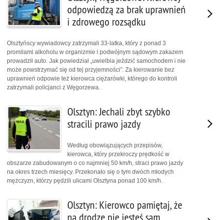
odpowiedzą za brak uprawnień
i zdrowego rozsądku
Olsztyńscy wywiadowcy zatrzymali 33-latka, który z ponad 3
promilami alkoholu w organizmie i podwójnym sądowym zakazem
prowadził auto. Jak powiedział „uwielbia jeździć samochodem i nie
może powstrzymać się od tej przyjemności”. Za kierowanie bez
uprawnień odpowie też kierowca ciężarówki, którego do kontroli
zatrzymali policjanci z Węgorzewa.
Olsztyn: Jechali zbyt szybko
stracili prawo jazdy
Według obowiązujących przepisów,
kierowca, który przekroczy prędkość w
obszarze zabudowanym o co najmniej 50 km/h, straci prawo jazdy
na okres trzech miesięcy. Przekonało się o tym dwóch młodych
mężczyzn, którzy pędzili ulicami Olsztyna ponad 100 km/h.
Olsztyn: Kierowco pamiętaj, że
na drodze nie jesteś sam