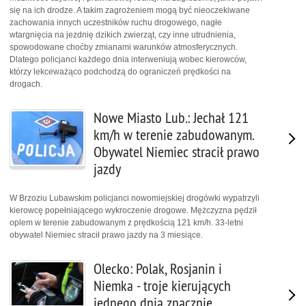
się na ich drodze. A takim zagrożeniem mogą być nieoczekiwane
zachowania innych uczestników ruchu drogowego, nagłe
wtargnięcia na jezdnię dzikich zwierząt, czy inne utrudnienia,
spowodowane choćby zmianami warunków atmosferycznych.
Dlatego policjanci każdego dnia interweniują wobec kierowców,
którzy lekceważąco podchodzą do ograniczeń prędkości na
drogach.
Nowe Miasto Lub.: Jechał 121
km/h w terenie zabudowanym.
Obywatel Niemiec stracił prawo
jazdy
W Brzoziu Lubawskim policjanci nowomiejskiej drogówki wypatrzyli
kierowcę popełniającego wykroczenie drogowe. Mężczyzna pędził
oplem w terenie zabudowanym z prędkością 121 km/h. 33-letni
obywatel Niemiec stracił prawo jazdy na 3 miesiące.
Olecko: Polak, Rosjanin i
Niemka - troje kierujących
jednego dnia znacznie