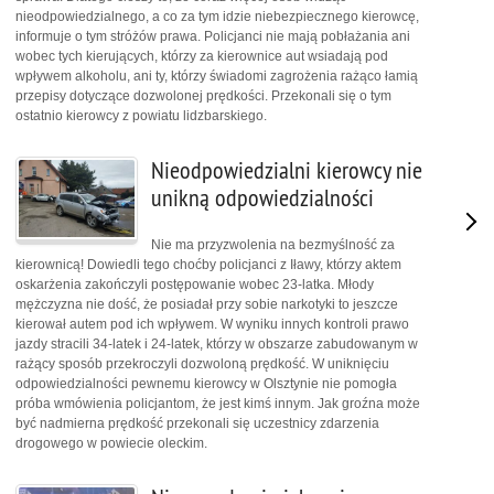
nieodpowiedzialnego, a co za tym idzie niebezpiecznego kierowcę,
informuje o tym stróżów prawa. Policjanci nie mają pobłażania ani
wobec tych kierujących, którzy za kierownice aut wsiadają pod
wpływem alkoholu, ani ty, którzy świadomi zagrożenia rażąco łamią
przepisy dotyczące dozwolonej prędkości. Przekonali się o tym
ostatnio kierowcy z powiatu lidzbarskiego.
Nieodpowiedzialni kierowcy nie
unikną odpowiedzialności
Nie ma przyzwolenia na bezmyślność za
kierownicą! Dowiedli tego choćby policjanci z Iławy, którzy aktem
oskarżenia zakończyli postępowanie wobec 23-latka. Młody
mężczyzna nie dość, że posiadał przy sobie narkotyki to jeszcze
kierował autem pod ich wpływem. W wyniku innych kontroli prawo
jazdy stracili 34-latek i 24-latek, którzy w obszarze zabudowanym w
rażący sposób przekroczyli dozwoloną prędkość. W uniknięciu
odpowiedzialności pewnemu kierowcy w Olsztynie nie pomogła
próba wmówienia policjantom, że jest kimś innym. Jak groźna może
być nadmierna prędkość przekonali się uczestnicy zdarzenia
drogowego w powiecie oleckim.