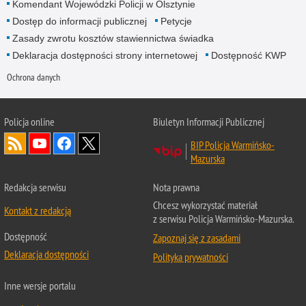
Komendant Wojewódzki Policji w Olsztynie
Dostęp do informacji publicznej
Petycje
Zasady zwrotu kosztów stawiennictwa świadka
Deklaracja dostępności strony internetowej
Dostępność KWP
Ochrona danych
Policja online
Biuletyn Informacji Publicznej
BIP Policja Warmińsko-
Mazurska
Redakcja serwisu
Nota prawna
Chcesz wykorzystać materiał
Kontakt z redakcją
z serwisu Policja Warmińsko-Mazurska.
Dostępność
Zapoznaj się z zasadami
Deklaracja dostępności
Polityka prywatności
Inne wersje portalu