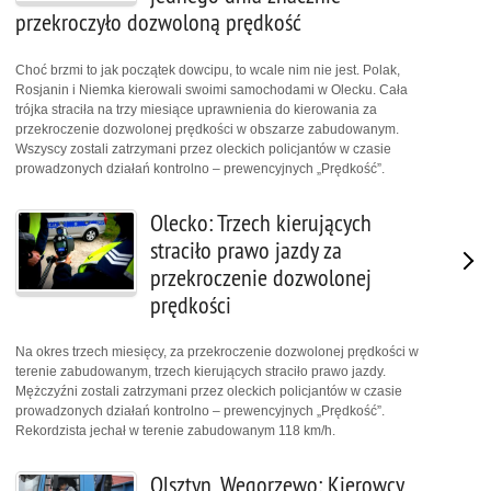
przekroczyło dozwoloną prędkość
Choć brzmi to jak początek dowcipu, to wcale nim nie jest. Polak,
Rosjanin i Niemka kierowali swoimi samochodami w Olecku. Cała
trójka straciła na trzy miesiące uprawnienia do kierowania za
przekroczenie dozwolonej prędkości w obszarze zabudowanym.
Wszyscy zostali zatrzymani przez oleckich policjantów w czasie
prowadzonych działań kontrolno – prewencyjnych „Prędkość”.
Olecko: Trzech kierujących
straciło prawo jazdy za
przekroczenie dozwolonej
prędkości
Na okres trzech miesięcy, za przekroczenie dozwolonej prędkości w
terenie zabudowanym, trzech kierujących straciło prawo jazdy.
Mężczyźni zostali zatrzymani przez oleckich policjantów w czasie
prowadzonych działań kontrolno – prewencyjnych „Prędkość”.
Rekordzista jechał w terenie zabudowanym 118 km/h.
Olsztyn, Węgorzewo: Kierowcy