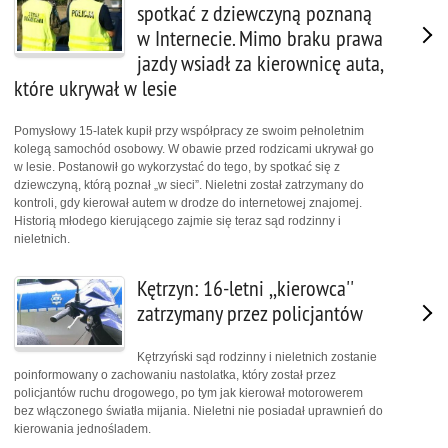
spotkać z dziewczyną poznaną
w Internecie. Mimo braku prawa
jazdy wsiadł za kierownicę auta,
które ukrywał w lesie
Pomysłowy 15-latek kupił przy współpracy ze swoim pełnoletnim
kolegą samochód osobowy. W obawie przed rodzicami ukrywał go
w lesie. Postanowił go wykorzystać do tego, by spotkać się z
dziewczyną, którą poznał „w sieci”. Nieletni został zatrzymany do
kontroli, gdy kierował autem w drodze do internetowej znajomej.
Historią młodego kierującego zajmie się teraz sąd rodzinny i
nieletnich.
Kętrzyn: 16-letni ,,kierowca''
zatrzymany przez policjantów
Kętrzyński sąd rodzinny i nieletnich zostanie
poinformowany o zachowaniu nastolatka, który został przez
policjantów ruchu drogowego, po tym jak kierował motorowerem
bez włączonego światła mijania. Nieletni nie posiadał uprawnień do
kierowania jednośladem.