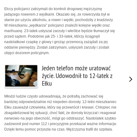
Ełccy policjanci zatrzymali do kontroli drogowej mężczyznę
jadącego rowerem z wędkami. Okazało się, ze rowerzysta był w
stanie po użyciu alkoholu, a rower i wędki, pochodziły z kradzieży.
W mieszkaniu „wędkarza” policjanci znaleźli kolejne wędki oraz
marihuanę. 23-latek usłyszał zarzuty i wkrótce będzie tłumaczył się
przed sądem. Podobnie jak 25- i 33-latek, którzy ściągnęli
nastolatkowi czapkę z głowy i grożąc przemocą zażądali za jej
oddanie pieniędzy. Zostali zatrzymani, usłyszeli zarzuty i zostali
objęci dozorem policyjnym.
Jeden telefon może uratować
życie. Udowodnił to 12-latek z
Ełku
Młodzi ludzie często udowadniają, że potrafią zachować się
bardziej odpowiedzialnie niż niejeden dorosły. 12-letni mieszkaniec
Ełku zauważył człowieka, który się przewrócił i krwawi. Chłopiec nie
zbagatelizował tej sytuacji, choć fakt, że dorosły krzyczał i reagował
nerwowo na jego obecność, mógł go odstraszyć. Nastolatek szybko
zadzwonił pod numer 112 i precyzyjnie przekazał ważne informacje.
Dzięki temu pomoc przyszła na czas. Mężczyzna trafił do szpitala.