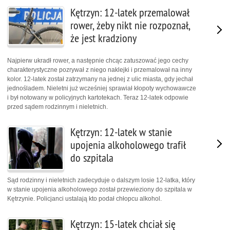
Kętrzyn: 12-latek przemalował
rower, żeby nikt nie rozpoznał,
że jest kradziony
Najpierw ukradł rower, a następnie chcąc zatuszować jego cechy
charakterystyczne pozrywał z niego naklejki i przemalował na inny
kolor. 12-latek został zatrzymany na jednej z ulic miasta, gdy jechał
jednośladem. Nieletni już wcześniej sprawiał kłopoty wychowawcze
i był notowany w policyjnych kartotekach. Teraz 12-latek odpowie
przed sądem rodzinnym i nieletnich.
Kętrzyn: 12-latek w stanie
upojenia alkoholowego trafił
do szpitala
Sąd rodzinny i nieletnich zadecyduje o dalszym losie 12-latka, który
w stanie upojenia alkoholowego został przewieziony do szpitala w
Kętrzynie. Policjanci ustalają kto podał chłopcu alkohol.
Kętrzyn: 15-latek chciał się