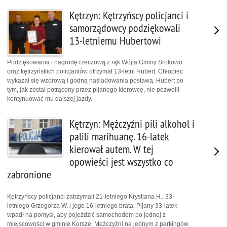
Kętrzyn: Kętrzyńscy policjanci i
samorządowcy podziękowali
13-letniemu Hubertowi
Podziękowania i nagrodę rzeczową z rąk Wójta Gminy Srokowo
oraz kętrzyńskich policjantów otrzymał 13-letni Hubert. Chłopiec
wykazał się wzorową i godną naśladowania postawą. Hubert po
tym, jak został potrącony przez pijanego kierowcę, nie pozwolił
kontynuować mu dalszej jazdy.
Kętrzyn: Mężczyźni pili alkohol i
palili marihuanę. 16-latek
kierował autem. W tej
opowieści jest wszystko co
zabronione
Kętrzyńscy policjanci zatrzymali 21-letniego Krystiana H., 33-
letniego Grzegorza W. i jego 16-letniego brata. Pijany 33-latek
wpadł na pomysł, aby pojeździć samochodem po jednej z
miejscowości w gminie Korsze. Mężczyźni na jednym z parkingów