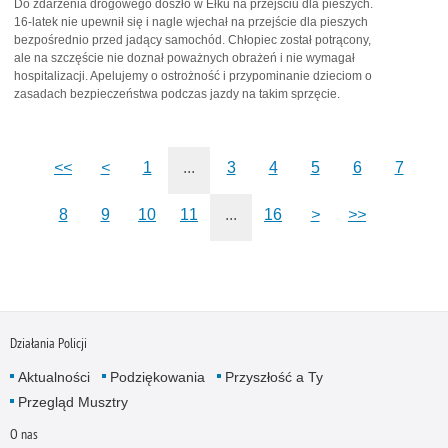
Do zdarzenia drogowego doszło w Ełku na przejściu dla pieszych.
16-latek nie upewnił się i nagle wjechał na przejście dla pieszych
bezpośrednio przed jadący samochód. Chłopiec został potrącony,
ale na szczęście nie doznał poważnych obrażeń i nie wymagał
hospitalizacji. Apelujemy o ostrożność i przypominanie dzieciom o
zasadach bezpieczeństwa podczas jazdy na takim sprzęcie.
<<
<
1
...
3
4
5
6
7
8
9
10
11
...
16
>
>>
Działania Policji
Aktualności
Podziękowania
Przyszłość a Ty
Przegląd Musztry
O nas