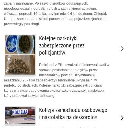
zapalili marihuanę. Po zażyciu środków odurzających,
nieodpowiedzialni dorośli, nie byli w stanie kierować autem,
wówczas poprosili 16-latka, aby ten odwiózł ich do domu. Chłopak
kierując samochodem stracił panowanie nad pojazdem zjechał na
przeciwległy pas drogi i
Kolejne narkotyki
zabezpieczone przez
policjantów
Policjanci z Ełku dwukrotnie interweniowali w
sprawie posiadanie narkotyków przez
mieszkańców powiatu. Kryminalni w
mieszkaniu 25-latka zabezpieczyli marihuanę ukrytą m.in. w
pudełku po śledziach. Kolejne narkotyki zabezpieczyli policjanci,
którzy w trakcie patrolowania okolicy szkoły zauważyli nastolatka,
który próbował zażyć marihuanę.
Kolizja samochodu osobowego
i nastolatka na deskorolce