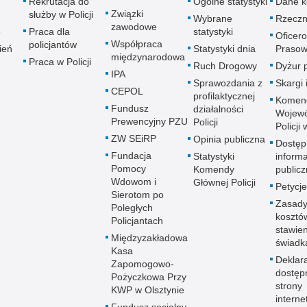
Rekrutacja do
Ogólne statystyki
Dane k
Związki
służby w Policji
Wybrane
Rzeczn
zawodowe
e
Praca dla
statystyki
Oficer
Współpraca
policjantów
ień
Statystyki dnia
Prasow
międzynarodowa
Praca w Policji
Ruch Drogowy
Dyżur 
IPA
Sprawozdania z
Skargi 
CEPOL
profilaktycznej
Komen
Fundusz
działalności
Wojewó
Prewencyjny PZU
Policji
Policji
ZW SEiRP
Opinia publiczna
Dostęp
Fundacja
Statystyki
informa
Pomocy
Komendy
publicz
Wdowom i
Głównej Policji
Petycje
Sierotom po
Zasady
Poległych
kosztó
Policjantach
stawie
Międzyzakładowa
świadk
Kasa
Deklar
Zapomogowo-
dostęp
Pożyczkowa Przy
strony
KWP w Olsztynie
interne
Fundusz socjalny