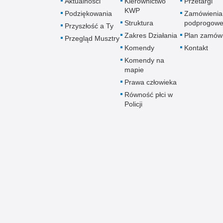
Aktualności
Kierownictwo
Przetargi
KWP
Podziękowania
Zamówienia
Struktura
podprogow
Przyszłość a Ty
Zakres Działania
Plan zamów
Przegląd Musztry
Komendy
Kontakt
Komendy na
mapie
Prawa człowieka
Równość płci w
Policji