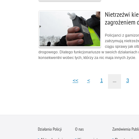
Nietrzeźwi ki
zagrożeniem d
Policjanci z garniz
zatrzymują nietrzeź
ciągu sprawy jak ol
drogowego. Dlatego funkcjonariusze w swoich działaniach n
konsekwentni wobec tych, którzy za nic maja innych życie.
<<
<
1
...
3
Działania Policji
O nas
Zamówienia Publ