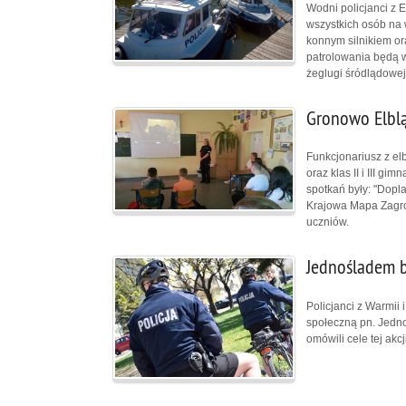
Wodni policjanci z 
wszystkich osób na 
konnym silnikiem or
patrolowania będą w
żeglugi śródlądowe
Gronowo Elblą
Funkcjonariusz z elb
oraz klas II i III 
spotkań były: "Dopla
Krajowa Mapa Zagro
uczniów.
Jednośladem b
Policjanci z Warmii 
społeczną pn. Jedno
omówili cele tej akc