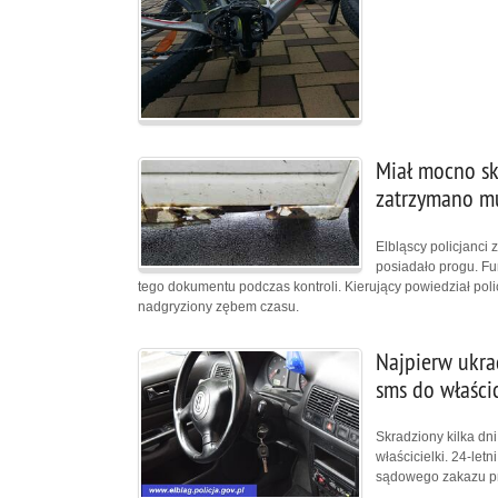
Miał mocno s
zatrzymano mu
Elbląscy policjanci 
posiadało progu. Fu
tego dokumentu podczas kontroli. Kierujący powiedział poli
nadgryziony zębem czasu.
Najpierw ukrad
sms do właścic
Skradziony kilka dni
właścicielki. 24-let
sądowego zakazu pr