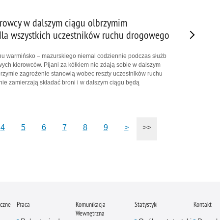
erowcy w dalszym ciągu olbrzymim
la wszystkich uczestników ruchu drogowego
onu warmińsko – mazurskiego niemal codziennie podczas służb
wych kierowców. Pijani za kółkiem nie zdają sobie w dalszym
brzymie zagrożenie stanowią wobec reszty uczestników ruchu
ie zamierzają składać broni i w dalszym ciągu będą
4
5
6
7
8
9
>
>>
iczne
Praca
Komunikacja
Statystyki
Kontakt
Wewnętrzna