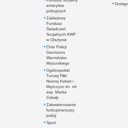
Dostę
emerytów
policyjnych
Zakładowy
Fundusz
Świadczeń
Socjalnych KWP
w Olsztynie
Chór Policji
Garnizonu
Warmińsko-
Mazurskiego
Ogólnopolski
Turniej Piłki
Nożnej Kobiet i
Mężczyzn im. mł.
asp. Marka
Cekały
Zakwaterowanie
funkcjonariuszy
policji
Sport