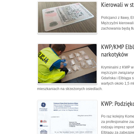
Kierowali w st
Policjanci z Iławy, 
Mężczyźni kierowali
zachowania będą tł
KWP/KMP Elblą
narkotyków
Kryminalni z KWP w 
mężczyzn związanych
Gdańska i Elbląga 
wartych około 1,5 ml
mieszkaniach na strzeżonych osiedlach.
KWP: Podzięk
Po raz kolejny Kome
za profesjonalne z
rodzaju imprez spo
Elblągu za zabezpi