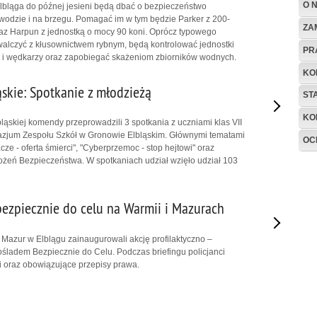
O 
Elbląga do późnej jesieni będą dbać o bezpieczeństwo
wodzie i na brzegu. Pomagać im w tym będzie Parker z 200-
ZA
az Harpun z jednostką o mocy 90 koni. Oprócz typowego
alczyć z kłusownictwem rybnym, będą kontrolować jednostki
PR
j i wędkarzy oraz zapobiegać skażeniom zbiorników wodnych.
KO
skie: Spotkanie z młodzieżą
ST
KO
ląskiej komendy przeprowadzili 3 spotkania z uczniami klas VII
gimnazjum Zespołu Szkół w Gronowie Elbląskim. Głównymi tematami
OC
cze - oferta śmierci", "Cyberprzemoc - stop hejtowi" oraz
żeń Bezpieczeństwa. W spotkaniach udział wzięło udział 103
ezpiecznie do celu na Warmii i Mazurach
i Mazur w Elblągu zainaugurowali akcję profilaktyczno –
śladem Bezpiecznie do Celu. Podczas briefingu policjanci
ji oraz obowiązujące przepisy prawa.