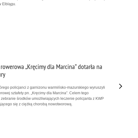
 Elblągu.
 rowerowa „Kręcimy dla Marcina” dotarła na
ry
którego policjanci z garnizonu warmińsko-mazurskiego wyruszyli
rowej sztafety pn. „Kręcimy dla Marcina”. Celem tego
t zebranie środków umożliwiających leczenie policjanta z KWP
ącego się z ciężką chorobą nowotworową.