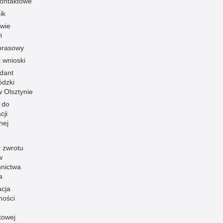
ontaktowe
ik
owie
i
prasowy
i wnioski
dant
dzki
 w Olsztynie
 do
cji
nej
 zwrotu
w
nnictwa
a
acja
ności
towej