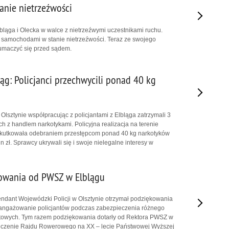
anie nietrzeźwości
Elbląga i Olecka w walce z nietrzeźwymi uczestnikami ruchu.
 samochodami w stanie nietrzeźwości. Teraz ze swojego
umaczyć się przed sądem.
g: Policjanci przechwycili ponad 40 kg
Olsztynie współpracując z policjantami z Elbląga zatrzymali 3
 z handlem narkotykami. Policyjna realizacja na terenie
skutkowała odebraniem przestępcom ponad 40 kg narkotyków
n zł. Sprawcy ukrywali się i swoje nielegalne interesy w
owania od PWSZ w Elblągu
ndant Wojewódzki Policji w Olsztynie otrzymał podziękowania
aangażowanie policjantów podczas zabezpieczenia różnego
rtowych. Tym razem podziękowania dotarły od Rektora PWSZ w
eczenie Rajdu Rowerowego na XX – lecie Państwowej Wyższej