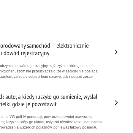
korodowany samochód – elektronicznie
 dowód rejestracyjny
zatrzymali dowód rejestracyjny mężczyźnie, którego auto nie
nkcjonariuszom nie przeszkadzało, że właściciel nie posiadał
cjantom, że zdaje sobie z tego sprawę, gdyż pojazd został
ł auto, a kiedy ruszyło go sumienie, wysłał
ielki gdzie je pozostawił
 temu VW golf IV generacji, powrócił do swojej prawowitej
ni mężczyzna, który go ukradł, usłyszał również zarzut naruszenia
owadzenia wszelkich pojazdów, ponieważ takowy posiadał.