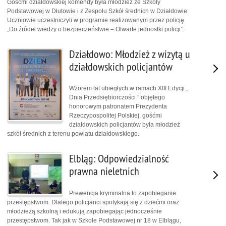
Gośćmi działdowskiej komendy była młodzież ze Szkoły
Podstawowej w Dłutowie i z Zespołu Szkół średnich w Działdowie.
Uczniowie uczestniczyli w programie realizowanym przez policję
„Do źródeł wiedzy o bezpieczeństwie – Otwarte jednostki policji”.
Działdowo: Młodzież z wizytą u
działdowskich policjantów
Wzorem lat ubiegłych w ramach XIII Edycji „
Dnia Przedsiębiorczości ” objętego
honorowym patronatem Prezydenta
Rzeczypospolitej Polskiej, gośćmi
działdowskich policjantów była młodzież
szkół średnich z terenu powiatu działdowskiego.
Elbląg: Odpowiedzialność
prawna nieletnich
Prewencja kryminalna to zapobieganie
przestępstwom. Dlatego policjanci spotykają się z dziećmi oraz
młodzieżą szkolną i edukują zapobiegając jednocześnie
przestępstwom. Tak jak w Szkole Podstawowej nr 18 w Elblągu,