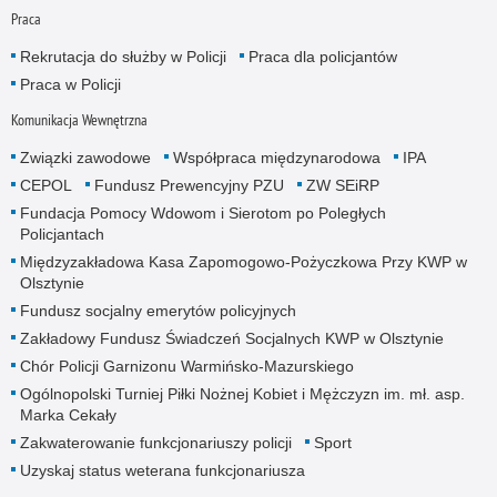
Praca
Rekrutacja do służby w Policji
Praca dla policjantów
Praca w Policji
Komunikacja Wewnętrzna
Związki zawodowe
Współpraca międzynarodowa
IPA
CEPOL
Fundusz Prewencyjny PZU
ZW SEiRP
Fundacja Pomocy Wdowom i Sierotom po Poległych
Policjantach
Międzyzakładowa Kasa Zapomogowo-Pożyczkowa Przy KWP w
Olsztynie
Fundusz socjalny emerytów policyjnych
Zakładowy Fundusz Świadczeń Socjalnych KWP w Olsztynie
Chór Policji Garnizonu Warmińsko-Mazurskiego
Ogólnopolski Turniej Piłki Nożnej Kobiet i Mężczyzn im. mł. asp.
Marka Cekały
Zakwaterowanie funkcjonariuszy policji
Sport
Uzyskaj status weterana funkcjonariusza