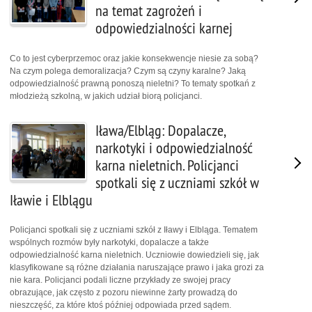
na temat zagrożeń i
odpowiedzialności karnej
Co to jest cyberprzemoc oraz jakie konsekwencje niesie za sobą?
Na czym polega demoralizacja? Czym są czyny karalne? Jaką
odpowiedzialność prawną ponoszą nieletni? To tematy spotkań z
młodzieżą szkolną, w jakich udział biorą policjanci.
Iława/Elbląg: Dopalacze,
narkotyki i odpowiedzialność
karna nieletnich. Policjanci
spotkali się z uczniami szkół w
Iławie i Elblągu
Policjanci spotkali się z uczniami szkół z Iławy i Elbląga. Tematem
wspólnych rozmów były narkotyki, dopalacze a także
odpowiedzialność karna nieletnich. Uczniowie dowiedzieli się, jak
klasyfikowane są różne działania naruszające prawo i jaka grozi za
nie kara. Policjanci podali liczne przykłady ze swojej pracy
obrazujące, jak często z pozoru niewinne żarty prowadzą do
nieszczęść, za które ktoś później odpowiada przed sądem.