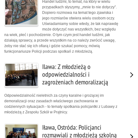
Handel ludźmi, to temat, na który w wielu
przypadkach słyszymy, „mnie to nie dotyczy”.
Dopiero rozmowa na temat tego zjawiska i
jego rozmiarów otwiera wielu osobom oczy.
Uświadamiamy sobie wtedy, że tak naprawdę
może dotyczyć nas wszystkich, bez względu
na wiek, płeć i pochodzenie. O tym czym jest handel ludźmi, jak
działają sprawcy, a przede wszystkim na co należy zwrócić uwagę,
żeby nie stać się ich ofiarą i gdzie szukać pomocy, mówią
funkcjonariusze Policji podczas spotkań z młodzieżą.
Ilawa: Z młodzieżą o
odpowiedzialności i
zagrożeniach demoralizacją
Odpowiedzialność nieletnich za czyny karalne i grożącej im
demoralizacji oraz zasadach właściwego zachowania w
codziennych sytuacjach - to tematy spotkania policjantki z Lubawy z
młodzieżą z Zespołu Szkół w Prątnicy.
Iława, Ostróda: Policjanci
rozmawiali z młodzieżą szkolną