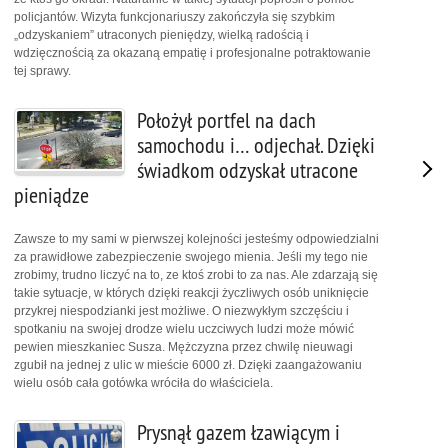
policjantów. Wizyta funkcjonariuszy zakończyła się szybkim
„odzyskaniem” utraconych pieniędzy, wielką radością i
wdzięcznością za okazaną empatię i profesjonalne potraktowanie
tej sprawy.
Położył portfel na dach
samochodu i… odjechał. Dzięki
świadkom odzyskał utracone
pieniądze
Zawsze to my sami w pierwszej kolejności jesteśmy odpowiedzialni
za prawidłowe zabezpieczenie swojego mienia. Jeśli my tego nie
zrobimy, trudno liczyć na to, ze ktoś zrobi to za nas. Ale zdarzają się
takie sytuacje, w których dzięki reakcji życzliwych osób uniknięcie
przykrej niespodzianki jest możliwe. O niezwykłym szczęściu i
spotkaniu na swojej drodze wielu uczciwych ludzi może mówić
pewien mieszkaniec Susza. Mężczyzna przez chwilę nieuwagi
zgubił na jednej z ulic w mieście 6000 zł. Dzięki zaangażowaniu
wielu osób cała gotówka wróciła do właściciela.
Prysnął gazem łzawiącym i