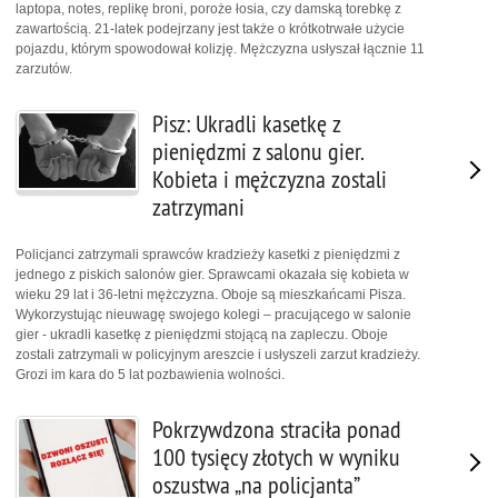
laptopa, notes, replikę broni, poroże łosia, czy damską torebkę z
zawartością. 21-latek podejrzany jest także o krótkotrwałe użycie
pojazdu, którym spowodował kolizję. Mężczyzna usłyszał łącznie 11
zarzutów.
Pisz: Ukradli kasetkę z
pieniędzmi z salonu gier.
Kobieta i mężczyzna zostali
zatrzymani
Policjanci zatrzymali sprawców kradzieży kasetki z pieniędzmi z
jednego z piskich salonów gier. Sprawcami okazała się kobieta w
wieku 29 lat i 36-letni mężczyzna. Oboje są mieszkańcami Pisza.
Wykorzystując nieuwagę swojego kolegi – pracującego w salonie
gier - ukradli kasetkę z pieniędzmi stojącą na zapleczu. Oboje
zostali zatrzymali w policyjnym areszcie i usłyszeli zarzut kradzieży.
Grozi im kara do 5 lat pozbawienia wolności.
Pokrzywdzona straciła ponad
100 tysięcy złotych w wyniku
oszustwa „na policjanta”