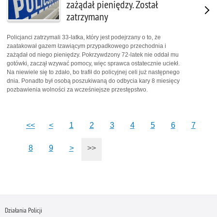
zażądał pieniędzy. Został
zatrzymany
Policjanci zatrzymali 33-latka, który jest podejrzany o to, że
zaatakował gazem łzawiącym przypadkowego przechodnia i
zażądał od niego pieniędzy. Pokrzywdzony 72-latek nie oddał mu
gotówki, zaczął wzywać pomocy, więc sprawca ostatecznie uciekł.
Na niewiele się to zdało, bo trafił do policyjnej celi już następnego
dnia. Ponadto był osobą poszukiwaną do odbycia kary 8 miesięcy
pozbawienia wolności za wcześniejsze przestępstwo.
<<
<
1
2
3
4
5
6
7
8
9
>
>>
Działania Policji