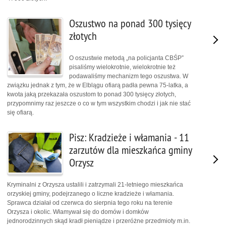
Oszustwo na ponad 300 tysięcy
złotych
O oszustwie metodą „na policjanta CBŚP”
pisaliśmy wielokrotnie, wielokrotnie też
podawaliśmy mechanizm tego oszustwa. W
związku jednak z tym, że w Elblągu ofiarą padła pewna 75-latka, a
kwota jaką przekazała oszustom to ponad 300 tysięcy złotych,
przypomnimy raz jeszcze o co w tym wszystkim chodzi i jak nie stać
się ofiarą.
Pisz: Kradzieże i włamania - 11
zarzutów dla mieszkańca gminy
Orzysz
Kryminalni z Orzysza ustalili i zatrzymali 21-letniego mieszkańca
orzyskiej gminy, podejrzanego o liczne kradzieże i włamania.
Sprawca działał od czerwca do sierpnia tego roku na terenie
Orzysza i okolic. Włamywał się do domów i domków
jednorodzinnych skąd kradł pieniądze i przeróżne przedmioty m.in.