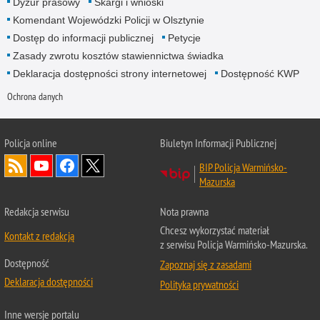
Dyżur prasowy
Skargi i wnioski
Komendant Wojewódzki Policji w Olsztynie
Dostęp do informacji publicznej
Petycje
Zasady zwrotu kosztów stawiennictwa świadka
Deklaracja dostępności strony internetowej
Dostępność KWP
Ochrona danych
Policja online
Biuletyn Informacji Publicznej
BIP Policja Warmińsko-
Mazurska
Redakcja serwisu
Nota prawna
Chcesz wykorzystać materiał
Kontakt z redakcją
z serwisu Policja Warmińsko-Mazurska.
Dostępność
Zapoznaj się z zasadami
Deklaracja dostępności
Polityka prywatności
Inne wersje portalu