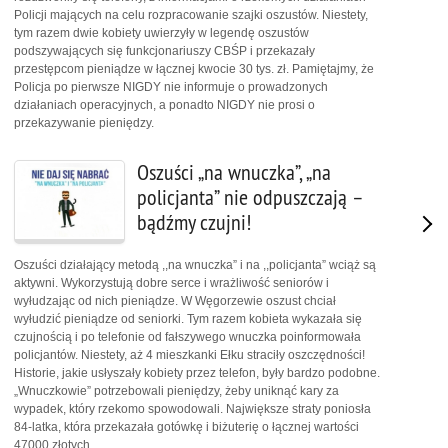
Policji mających na celu rozpracowanie szajki oszustów. Niestety,
tym razem dwie kobiety uwierzyły w legendę oszustów
podszywających się funkcjonariuszy CBŚP i przekazały
przestępcom pieniądze w łącznej kwocie 30 tys. zł. Pamiętajmy, że
Policja po pierwsze NIGDY nie informuje o prowadzonych
działaniach operacyjnych, a ponadto NIGDY nie prosi o
przekazywanie pieniędzy.
Oszuści „na wnuczka”, „na
policjanta” nie odpuszczają –
bądźmy czujni!
Oszuści działający metodą ,,na wnuczka” i na ,,policjanta” wciąż są
aktywni. Wykorzystują dobre serce i wrażliwość seniorów i
wyłudzając od nich pieniądze. W Węgorzewie oszust chciał
wyłudzić pieniądze od seniorki. Tym razem kobieta wykazała się
czujnością i po telefonie od fałszywego wnuczka poinformowała
policjantów. Niestety, aż 4 mieszkanki Ełku straciły oszczędności!
Historie, jakie usłyszały kobiety przez telefon, były bardzo podobne.
„Wnuczkowie” potrzebowali pieniędzy, żeby uniknąć kary za
wypadek, który rzekomo spowodowali. Największe straty poniosła
84-latka, która przekazała gotówkę i biżuterię o łącznej wartości
47000 złotych.