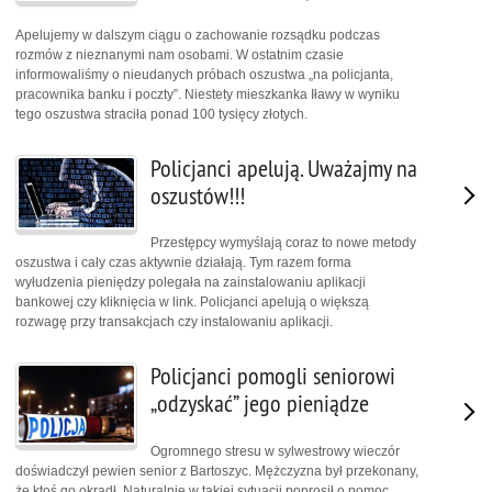
Apelujemy w dalszym ciągu o zachowanie rozsądku podczas
rozmów z nieznanymi nam osobami. W ostatnim czasie
informowaliśmy o nieudanych próbach oszustwa „na policjanta,
pracownika banku i poczty”. Niestety mieszkanka Iławy w wyniku
tego oszustwa straciła ponad 100 tysięcy złotych.
Policjanci apelują. Uważajmy na
oszustów!!!
Przestępcy wymyślają coraz to nowe metody
oszustwa i cały czas aktywnie działają. Tym razem forma
wyłudzenia pieniędzy polegała na zainstalowaniu aplikacji
bankowej czy kliknięcia w link. Policjanci apelują o większą
rozwagę przy transakcjach czy instalowaniu aplikacji.
Policjanci pomogli seniorowi
„odzyskać” jego pieniądze
Ogromnego stresu w sylwestrowy wieczór
doświadczył pewien senior z Bartoszyc. Mężczyzna był przekonany,
że ktoś go okradł. Naturalnie w takiej sytuacji poprosił o pomoc