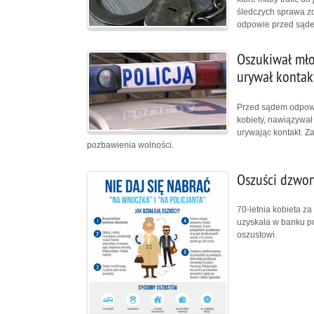
śledczych sprawa zo
odpowie przed sąd
Oszukiwał mło
urywał kontak
Przed sądem odpowi
kobiety, nawiązywał 
urywając kontakt. Z
pozbawienia wolności.
Oszuści dzwoni
70-letnia kobieta z
uzyskała w banku po
oszustowi.