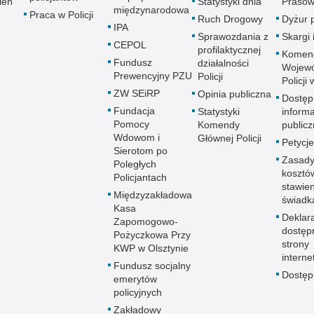
ień
Statystyki dnia
Prasow
międzynarodowa
Praca w Policji
Ruch Drogowy
Dyżur 
IPA
Sprawozdania z
Skargi 
CEPOL
profilaktycznej
Komen
Fundusz
działalności
Wojewó
Prewencyjny PZU
Policji
Policji
ZW SEiRP
Opinia publiczna
Dostęp
Fundacja
Statystyki
informa
Pomocy
Komendy
publicz
Wdowom i
Głównej Policji
Petycje
Sierotom po
Zasady
Poległych
kosztó
Policjantach
stawie
Międzyzakładowa
świadk
Kasa
Deklar
Zapomogowo-
dostęp
Pożyczkowa Przy
strony
KWP w Olsztynie
interne
Fundusz socjalny
Dostę
emerytów
policyjnych
Zakładowy