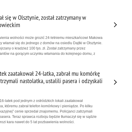
ł się w Olsztynie, został zatrzymany w
owieckim
wienia wolności może grozić 24-letniemu mieszkańcowi Makowa
y włamał się do jednego z domów na osiedlu Dajtki w Olsztynie.
rzany o kradzież 100 tys. zł. Został zatrzymany przez
jantów na gorącym uczynku włamania do kolejnego domu, z
atek zaatakował 24-latka, zabrał mu komórkę
trzymali nastolatka, ustalili pasera i odzyskali
-latek pod jednym z ostródzkich lokali zaatakował
a, któremu zabrał telefon komórkowy i pieniądze. Po kilku
kazyjnej” cenie sprzedał znajomemu. Policjanci zatrzymali
i pasera. Teraz sprawca rozboju będzie tłumaczył się w sądzie
grozi kara nawet do 5 lat pozbawienia wolności.