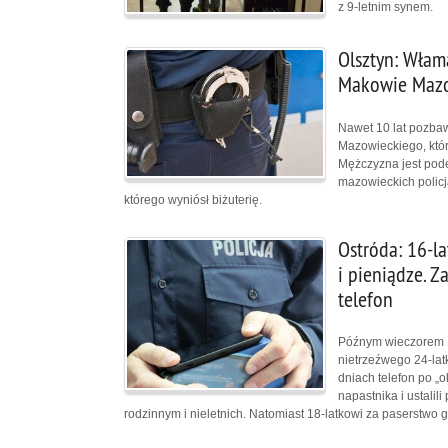
z 9-letnim synem.
Olsztyn: Włama
Makowie Maz
Nawet 10 lat pozba
Mazowieckiego, któr
Mężczyzna jest podej
mazowieckich polic
którego wyniósł biżuterię.
Ostróda: 16-l
i pieniądze. Za
telefon
Późnym wieczorem 16
nietrzeźwego 24-latk
dniach telefon po „o
napastnika i ustalil
rodzinnym i nieletnich. Natomiast 18-latkowi za paserstwo 