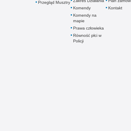
Zakres Działania
Plan zamów
Przegląd Musztry
Komendy
Kontakt
Komendy na
mapie
Prawa człowieka
Równość płci w
Policji