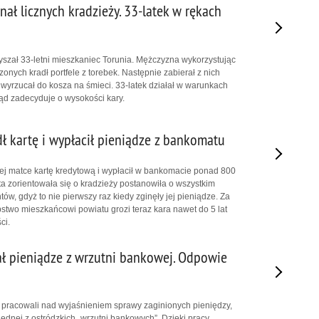
ał licznych kradzieży. 33-latek w rękach
łyszał 33-letni mieszkaniec Torunia. Mężczyzna wykorzystując
nych kradł portfele z torebek. Następnie zabierał z nich
 wyrzucał do kosza na śmieci. 33-latek działał w warunkach
sąd zadecyduje o wysokości kary.
dł kartę i wypłacił pieniądze z bankomatu
jej matce kartę kredytową i wypłacił w bankomacie ponad 800
ta zorientowała się o kradzieży postanowiła o wszystkim
ów, gdyż to nie pierwszy raz kiedy zginęły jej pieniądze. Za
stwo mieszkańcowi powiatu grozi teraz kara nawet do 5 lat
ci.
ał pieniądze z wrzutni bankowej. Odpowie
i pracowali nad wyjaśnieniem sprawy zaginionych pieniędzy,
o jednej z ostródzkich „wrzutni bankowych”. Dzięki pracy