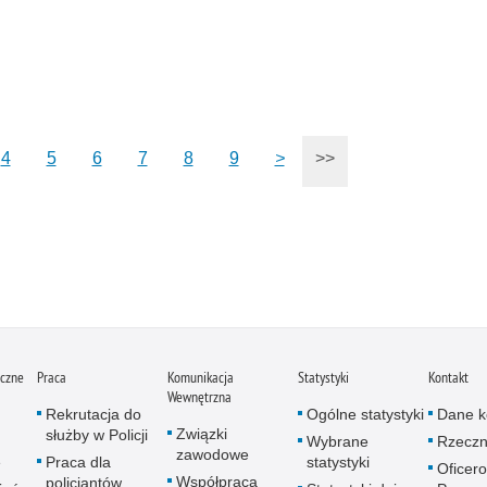
4
5
6
7
8
9
>
>>
iczne
Praca
Komunikacja
Statystyki
Kontakt
Wewnętrzna
Rekrutacja do
Ogólne statystyki
Dane k
Związki
służby w Policji
Wybrane
Rzeczn
zawodowe
e
Praca dla
statystyki
Oficer
Współpraca
policjantów