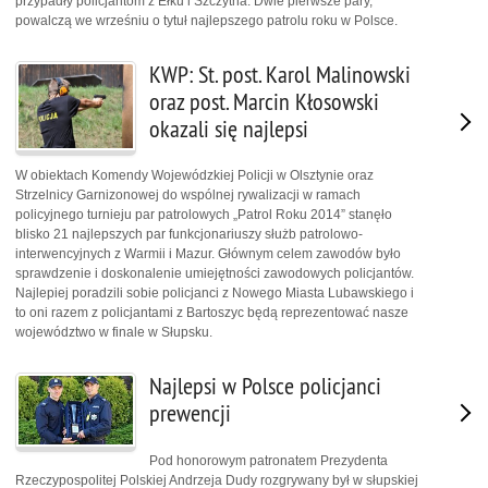
przypadły policjantom z Ełku i Szczytna. Dwie pierwsze pary,
powalczą we wrześniu o tytuł najlepszego patrolu roku w Polsce.
KWP: St. post. Karol Malinowski
oraz post. Marcin Kłosowski
okazali się najlepsi
W obiektach Komendy Wojewódzkiej Policji w Olsztynie oraz
Strzelnicy Garnizonowej do wspólnej rywalizacji w ramach
policyjnego turnieju par patrolowych „Patrol Roku 2014” stanęło
blisko 21 najlepszych par funkcjonariuszy służb patrolowo-
interwencyjnych z Warmii i Mazur. Głównym celem zawodów było
sprawdzenie i doskonalenie umiejętności zawodowych policjantów.
Najlepiej poradzili sobie policjanci z Nowego Miasta Lubawskiego i
to oni razem z policjantami z Bartoszyc będą reprezentować nasze
województwo w finale w Słupsku.
Najlepsi w Polsce policjanci
prewencji
Pod honorowym patronatem Prezydenta
Rzeczypospolitej Polskiej Andrzeja Dudy rozgrywany był w słupskiej