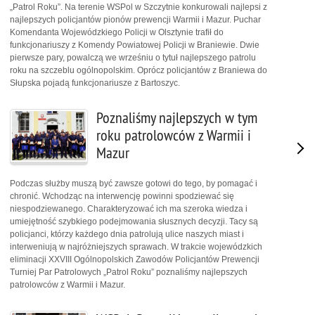
„Patrol Roku”. Na terenie WSPol w Szczytnie konkurowali najlepsi z
najlepszych policjantów pionów prewencji Warmii i Mazur. Puchar
Komendanta Wojewódzkiego Policji w Olsztynie trafił do
funkcjonariuszy z Komendy Powiatowej Policji w Braniewie. Dwie
pierwsze pary, powalczą we wrześniu o tytuł najlepszego patrolu
roku na szczeblu ogólnopolskim. Oprócz policjantów z Braniewa do
Słupska pojadą funkcjonariusze z Bartoszyc.
Poznaliśmy najlepszych w tym
roku patrolowców z Warmii i
Mazur
Podczas służby muszą być zawsze gotowi do tego, by pomagać i
chronić. Wchodząc na interwencję powinni spodziewać się
niespodziewanego. Charakteryzować ich ma szeroka wiedza i
umiejętność szybkiego podejmowania słusznych decyzji. Tacy są
policjanci, którzy każdego dnia patrolują ulice naszych miast i
interweniują w najróżniejszych sprawach. W trakcie wojewódzkich
eliminacji XXVIII Ogólnopolskich Zawodów Policjantów Prewencji
Turniej Par Patrolowych „Patrol Roku” poznaliśmy najlepszych
patrolowców z Warmii i Mazur.