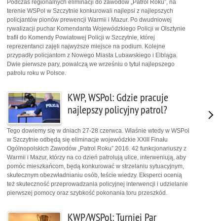
Podczas regionalnych eliminacji do zawodów „Patrol Roku”, na
terenie WSPol w Szczytnie konkurowali najlepsi z najlepszych
policjantów pionów prewencji Warmii i Mazur. Po dwudniowej
rywalizacji puchar Komendanta Wojewódzkiego Policji w Olsztynie
trafił do Komendy Powiatowej Policji w Szczytnie, której
reprezentanci zajęli najwyższe miejsce na podium. Kolejne
przypadły policjantom z Nowego Miasta Lubawskiego i Elbląga.
Dwie pierwsze pary, powalczą we wrześniu o tytuł najlepszego
patrolu roku w Polsce.
KWP, WSPol: Gdzie pracuje
najlepszy policyjny patrol?
Tego dowiemy się w dniach 27-28 czerwca. Właśnie wtedy w WSPol
w Szczytnie odbędą się eliminacje wojewódzkie XXIII Finału
Ogólnopolskich Zawodów „Patrol Roku” 2016. 42 funkcjonariuszy z
Warmii i Mazur, którzy na co dzień patrolują ulice, interweniują, aby
pomóc mieszkańcom, będą konkurować w strzelaniu sytuacyjnym,
skutecznym obezwładnianiu osób, teście wiedzy. Eksperci ocenią
też skuteczność przeprowadzania policyjnej interwencji i udzielanie
pierwszej pomocy oraz szybkość pokonania toru przeszkód.
KWP/WSPol: Turniej Par