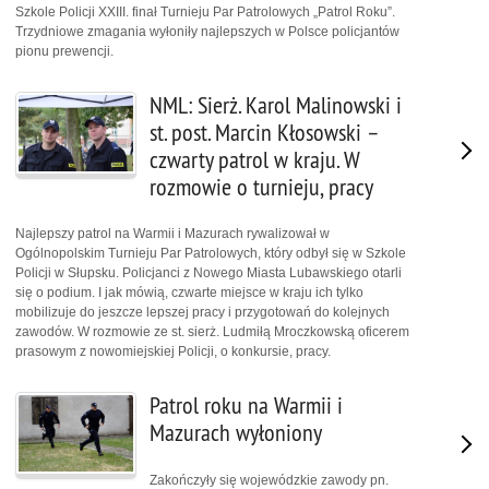
Szkole Policji XXIII. finał Turnieju Par Patrolowych „Patrol Roku”.
Trzydniowe zmagania wyłoniły najlepszych w Polsce policjantów
pionu prewencji.
NML: Sierż. Karol Malinowski i
st. post. Marcin Kłosowski –
czwarty patrol w kraju. W
rozmowie o turnieju, pracy
Najlepszy patrol na Warmii i Mazurach rywalizował w
Ogólnopolskim Turnieju Par Patrolowych, który odbył się w Szkole
Policji w Słupsku. Policjanci z Nowego Miasta Lubawskiego otarli
się o podium. I jak mówią, czwarte miejsce w kraju ich tylko
mobilizuje do jeszcze lepszej pracy i przygotowań do kolejnych
zawodów. W rozmowie ze st. sierż. Ludmiłą Mroczkowską oficerem
prasowym z nowomiejskiej Policji, o konkursie, pracy.
Patrol roku na Warmii i
Mazurach wyłoniony
Zakończyły się wojewódzkie zawody pn.