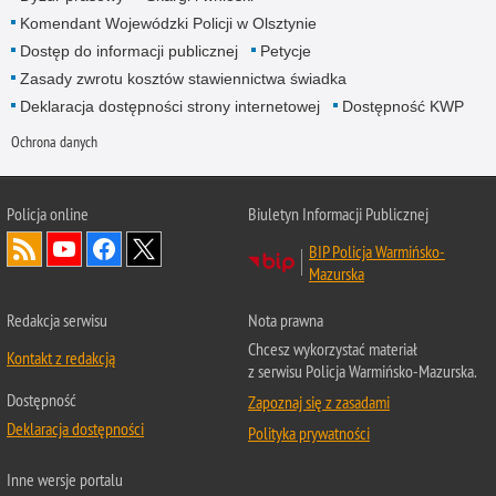
Komendant Wojewódzki Policji w Olsztynie
Dostęp do informacji publicznej
Petycje
Zasady zwrotu kosztów stawiennictwa świadka
Deklaracja dostępności strony internetowej
Dostępność KWP
Ochrona danych
Policja online
Biuletyn Informacji Publicznej
BIP Policja Warmińsko-
Mazurska
Redakcja serwisu
Nota prawna
Chcesz wykorzystać materiał
Kontakt z redakcją
z serwisu Policja Warmińsko-Mazurska.
Dostępność
Zapoznaj się z zasadami
Deklaracja dostępności
Polityka prywatności
Inne wersje portalu