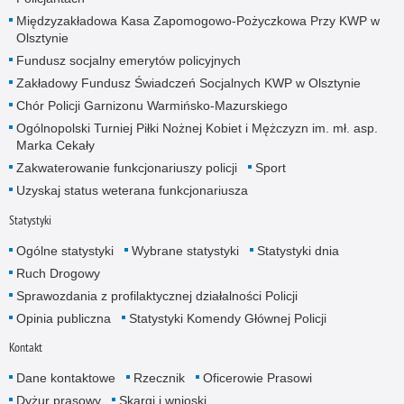
Międzyzakładowa Kasa Zapomogowo-Pożyczkowa Przy KWP w
Olsztynie
Fundusz socjalny emerytów policyjnych
Zakładowy Fundusz Świadczeń Socjalnych KWP w Olsztynie
Chór Policji Garnizonu Warmińsko-Mazurskiego
Ogólnopolski Turniej Piłki Nożnej Kobiet i Mężczyzn im. mł. asp.
Marka Cekały
Zakwaterowanie funkcjonariuszy policji
Sport
Uzyskaj status weterana funkcjonariusza
Statystyki
Ogólne statystyki
Wybrane statystyki
Statystyki dnia
Ruch Drogowy
Sprawozdania z profilaktycznej działalności Policji
Opinia publiczna
Statystyki Komendy Głównej Policji
Kontakt
Dane kontaktowe
Rzecznik
Oficerowie Prasowi
Dyżur prasowy
Skargi i wnioski