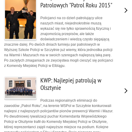
Patrolowych "Patrol Roku 2015"
Policjanci na co dzień patrolujący ulice
naszych miast, niejednokrotnie muszą
wykazać się nie tylko sprawnością fizyczną i
znajomością przepisów, ale także
doświadczeniem i wiedzą często sięgającą
znacznie dalej. Po dwóch dniach turnieju par patrolowych w
Wyższej Szkole Policji w Szczytnie już wiemy, która jednostka policji
na Warmii i Mazurach ma w swoich szeregach najlepszą taką parę.
Po zaciętych zmaganiach ze zwycięstwa mogli cieszyć się policjanci
z Komendy Miejskiej Policji w Elblągu.
KWP: Najlepiej patrolują w
Olsztynie
Podczas regionalnych eliminacji do
zawodów „Patrol Roku”, na terenie WSPol w Szczytnie konkurowali
najlepsi z najlepszych policjantów pionów prewencji Warmii i Mazur.
Po dwudniowej rywalizacji puchar Komendanta Wojewódzkiego
Policji w Olsztynie trafił do Komendy Miejskiej Policji w Olsztynie,
której reprezentanci zajęli najwyższe miejsce na podium. Kolejne