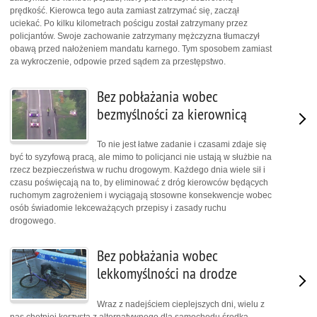
prędkość. Kierowca tego auta zamiast zatrzymać się, zaczął
uciekać. Po kilku kilometrach pościgu został zatrzymany przez
policjantów. Swoje zachowanie zatrzymany mężczyzna tłumaczył
obawą przed nałożeniem mandatu karnego. Tym sposobem zamiast
za wykroczenie, odpowie przed sądem za przestępstwo.
Bez pobłażania wobec
bezmyślności za kierownicą
To nie jest łatwe zadanie i czasami zdaje się
być to syzyfową pracą, ale mimo to policjanci nie ustają w służbie na
rzecz bezpieczeństwa w ruchu drogowym. Każdego dnia wiele sił i
czasu poświęcają na to, by eliminować z dróg kierowców będących
ruchomym zagrożeniem i wyciągają stosowne konsekwencje wobec
osób świadomie lekceważących przepisy i zasady ruchu
drogowego.
Bez pobłażania wobec
lekkomyślności na drodze
Wraz z nadejściem cieplejszych dni, wielu z
nas chętniej korzysta z alternatywnego dla samochodu środka