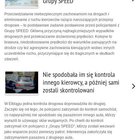
Grupy SPEED
Przeciwdziałanie niebezpiecznym zachowaniom na drogach i
eliminowanie z ruchu kierowców rażąco naruszających przepisy
drogowe – to podstawowe zadanie postawione przed policjantami z
Grupy SPEED. Główną przyczyną najtragiczniejszych wypadków
drogowych jest przekraczanie dozwolonej prędkości. Kolejne to
brawura, niedostosowanie prędkości do warunków panujących na
drodze czy też agresywne zachowania kierujących wobec innych
uczestników ruchu, przyczyniające się do tragicznych w skutkach
zdarzeń.
Nie spodobała im się kontrola
innego kierowcy, a później sami
zostali skontrolowani
W Elblągu jedna kontrola drogowa doprowadziła do drugiej.
Zaczęło się od tego, że policjanci zatrzymali do kontroli samochód,
co najwyraźniej nie spodobało się pasażerom innego auta, którzy
wyrazili to używając słów wulgarnych. Po chwili do kontroli
zatrzymali ich policjanci z „Grupy SPEED”, którzy zostali wezwani
jako wsparcie przez pierwszy patrol. Interwencja zakończyła się
zatrzymaniem pasażera z drugiego auta.