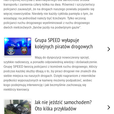
transportu i zamienia cztery kółka na dwa. Również i szczycieńscy
policjanci zauważyli, że na drogach naszego powiatu pojawiło się
więcej rowerzystów. Niestety nie każdy cyklista pamięta o tym, że
wsiadając na jednoślad należy być trzeźwym. Tylko wczoraj
policjanci ruchu drogowego wyeliminowali z ruchu drogowego
dwóch nietrzeźwych „fanów jazdy na podwójnym gazie”.
Grupa SPEED wyłapuje
kolejnych piratów drogowych
Mają do dyspozycji nowoczesny sprzęt,
szybkie radiowozy, a ponadto odpowiednią wiedzę i doświadczenie.
Grupę SPEED tworzą policjanci z komórek ruchu drogowego, którzy
podczas każdej służby dbają o to, by piraci drogowi nie znaleźli dla
siebie miejsca na naszych drogach. Dzięki nagraniom z mierników
prędkości wyposażonych w kamerę możemy podpatrzeć, wobec
kogo podejmują interwencję i jak bezmyślnie zachowują się
niektórzy kierowcy.
Jak nie jeździć samochodem?
Oto kilka przykładów