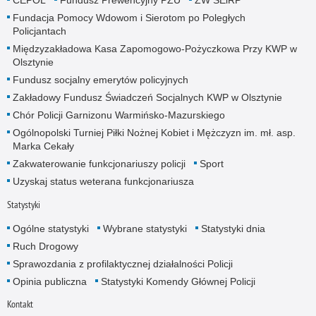
CEPOL
Fundusz Prewencyjny PZU
ZW SEiRP
Fundacja Pomocy Wdowom i Sierotom po Poległych
Policjantach
Międzyzakładowa Kasa Zapomogowo-Pożyczkowa Przy KWP w
Olsztynie
Fundusz socjalny emerytów policyjnych
Zakładowy Fundusz Świadczeń Socjalnych KWP w Olsztynie
Chór Policji Garnizonu Warmińsko-Mazurskiego
Ogólnopolski Turniej Piłki Nożnej Kobiet i Mężczyzn im. mł. asp.
Marka Cekały
Zakwaterowanie funkcjonariuszy policji
Sport
Uzyskaj status weterana funkcjonariusza
Statystyki
Ogólne statystyki
Wybrane statystyki
Statystyki dnia
Ruch Drogowy
Sprawozdania z profilaktycznej działalności Policji
Opinia publiczna
Statystyki Komendy Głównej Policji
Kontakt