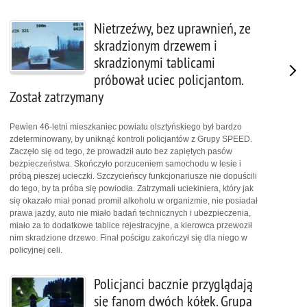
Nietrzeźwy, bez uprawnień, ze
skradzionym drzewem i
skradzionymi tablicami
próbował uciec policjantom.
Został zatrzymany
Pewien 46-letni mieszkaniec powiatu olsztyńskiego był bardzo
zdeterminowany, by uniknąć kontroli policjantów z Grupy SPEED.
Zaczęło się od tego, że prowadził auto bez zapiętych pasów
bezpieczeństwa. Skończyło porzuceniem samochodu w lesie i
próbą pieszej ucieczki. Szczycieńscy funkcjonariusze nie dopuścili
do tego, by ta próba się powiodła. Zatrzymali uciekiniera, który jak
się okazało miał ponad promil alkoholu w organizmie, nie posiadał
prawa jazdy, auto nie miało badań technicznych i ubezpieczenia,
miało za to dodatkowe tablice rejestracyjne, a kierowca przewoził
nim skradzione drzewo. Finał pościgu zakończył się dla niego w
policyjnej celi.
Policjanci bacznie przyglądają
się fanom dwóch kółek. Grupa