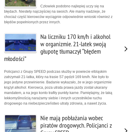
Człowiek podobno najlepiej uczy się na
błędach. Niestety najczęściej na swoich. Ale mamy nadzieje, że
chociaż część kierowców wyciągnie odpowiednie wnioski również z
błędów popełnionych przez innych.
Na liczniku 170 km/h i alkohol
w organizmie. 21-latek swoją
głupotę tłumaczył “błędem
młodości”
Policjanci z Grupy SPEED podczas służby w powiecie elbląskim
zatrzymali 21-latka, który na trasie S7 pędził 169 km/h. Nie było to
jego jedyne przewinienie. Badanie wykazało, że w jego organizmie
krążył alkohol. Kierowca, poza utrata prawa jazdy został ukarany
mandatem, a na jego konto trafiły punkty karne. Pamiętajmy, że taką
lekkomyślnością narażamy siebie i innych uczestników ruchu
drogowego na niebezpieczeństwo utraty zdrowia, a nawet życia.
Nie mają pobłażania wobec
piratów drogowych. Policjanci z