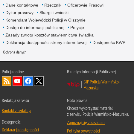
Dane kontaktowe
Rzecznik
Oficerowie Prasowi
Dyżur prasowy
Skargi i wnioski
Komendant Wojewódzki Policji w Olsztynie
Dostęp do informacji publicznej
Petycje
Zasady zwrotu kosztów stawiennictwa świadka
Deklaracja dostępności strony internetowej
Dostępność KWP
Ochrona danych
Policja online
Biuletyn Informacji Publicznej
BIP Policja Warmińsko-
Mazurska
Redakcja serwisu
Nota prawna
Chcesz wykorzystać materiał
Kontakt z redakcją
z serwisu Policja Warmińsko-Mazurska.
Dostępność
Zapoznaj się z zasadami
Deklaracja dostępności
Polityka prywatności