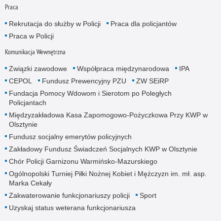
Praca
Rekrutacja do służby w Policji
Praca dla policjantów
Praca w Policji
Komunikacja Wewnętrzna
Związki zawodowe
Współpraca międzynarodowa
IPA
CEPOL
Fundusz Prewencyjny PZU
ZW SEiRP
Fundacja Pomocy Wdowom i Sierotom po Poległych
Policjantach
Międzyzakładowa Kasa Zapomogowo-Pożyczkowa Przy KWP w
Olsztynie
Fundusz socjalny emerytów policyjnych
Zakładowy Fundusz Świadczeń Socjalnych KWP w Olsztynie
Chór Policji Garnizonu Warmińsko-Mazurskiego
Ogólnopolski Turniej Piłki Nożnej Kobiet i Mężczyzn im. mł. asp.
Marka Cekały
Zakwaterowanie funkcjonariuszy policji
Sport
Uzyskaj status weterana funkcjonariusza