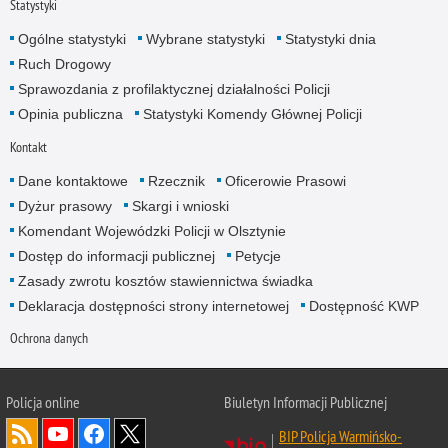
Statystyki
Ogólne statystyki
Wybrane statystyki
Statystyki dnia
Ruch Drogowy
Sprawozdania z profilaktycznej działalności Policji
Opinia publiczna
Statystyki Komendy Głównej Policji
Kontakt
Dane kontaktowe
Rzecznik
Oficerowie Prasowi
Dyżur prasowy
Skargi i wnioski
Komendant Wojewódzki Policji w Olsztynie
Dostęp do informacji publicznej
Petycje
Zasady zwrotu kosztów stawiennictwa świadka
Deklaracja dostępności strony internetowej
Dostępność KWP
Ochrona danych
Policja online
Biuletyn Informacji Publicznej
BIP Policja Warmińsko-