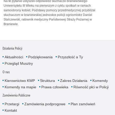
Na te pytanie usłyszeli odpowiedź słuchacze braniewskiego
Uniwersytetu III Wieku na pierwszym z cyklu spotkań w ramach
samoobrony kobiet. Podstawy pomocy przedmedycznej przybliżał
słuchaczom w braniewskiej jednostce policji ogniomistrz Daniel
Stalczewski, ratownik medyczny Państwowej Straży Pożarnej w
Braniewie.
Działania Policji
Aktualności
Podziękowania
Przyszłość a Ty
Przegląd Musztry
O nas
Kierownictwo KWP
Struktura
Zakres Działania
Komendy
Komendy na mapie
Prawa człowieka
Równość płci w Policji
Zamówienia Publiczne
Przetargi
Zamówienia podprogowe
Plan zamówień
Kontakt