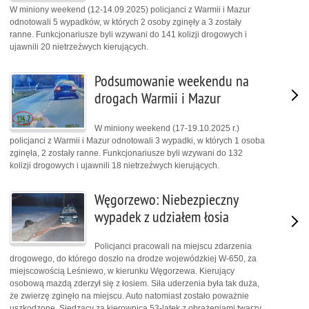
W miniony weekend (12-14.09.2025) policjanci z Warmii i Mazur
odnotowali 5 wypadków, w których 2 osoby zginęły a 3 zostały
ranne. Funkcjonariusze byli wzywani do 141 kolizji drogowych i
ujawnili 20 nietrzeźwych kierujących.
Podsumowanie weekendu na
drogach Warmii i Mazur
W miniony weekend (17-19.10.2025 r.)
policjanci z Warmii i Mazur odnotowali 3 wypadki, w których 1 osoba
zginęła, 2 zostały ranne. Funkcjonariusze byli wzywani do 132
kolizji drogowych i ujawnili 18 nietrzeźwych kierujących.
Węgorzewo: Niebezpieczny
wypadek z udziałem łosia
Policjanci pracowali na miejscu zdarzenia
drogowego, do którego doszło na drodze wojewódzkiej W-650, za
miejscowością Leśniewo, w kierunku Węgorzewa. Kierujący
osobową mazdą zderzył się z łosiem. Siła uderzenia była tak duża,
że zwierzę zginęło na miejscu. Auto natomiast zostało poważnie
uszkodzone. Siedzący za kierownicą 53-latek z obrażeniami twarzy