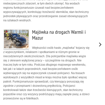
niebezpiecznych zdarzeń, w tym dwóch utonięć. Na wodach
regionu funkcjonariusze czuwali nad bezpieczeństwem
wypoczywających, kontrolując trzeźwość sterników, stan techniczny
jednostek pływających oraz przestrzeganie zasad obowiązujących
na szlakach wodnych.
Majówka na drogach Warmii i
Mazur
Większości osób hasło „majówka” kojarzy się
z wypoczynkiem, relaksem i spotkaniami w różnym gronie w
niecodziennych okolicznościach. Dla policjantów majówka wiąże
się z okresem wytężonej pracy – szczególnie na drogach. Nie
inaczej było w tym roku. Podczas długiego majowego weekendu,
tak jak i w latach poprzednich, nad bezpieczeństwem osób
wybierających się na wypoczynek czuwali policjanci. Na trasach
wylotowych z wszystkich miast w kraju można było spotkać więcej
patroli. Funkcjonariusze sprawdzali, czy kierujący poruszają się
zgodnie z przepisami i dozwoloną prędkością. Policjanci
kontrolowali także stan trzeźwości kierujących, stan techniczny
pojazdów oraz czy wszyscy podróżujący mają zapięte pasy, a dzieci
przewożone są w fotelikach.