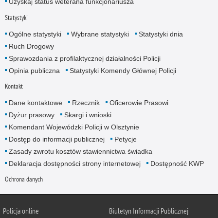
Uzyskaj status weterana funkcjonariusza
Statystyki
Ogólne statystyki
Wybrane statystyki
Statystyki dnia
Ruch Drogowy
Sprawozdania z profilaktycznej działalności Policji
Opinia publiczna
Statystyki Komendy Głównej Policji
Kontakt
Dane kontaktowe
Rzecznik
Oficerowie Prasowi
Dyżur prasowy
Skargi i wnioski
Komendant Wojewódzki Policji w Olsztynie
Dostęp do informacji publicznej
Petycje
Zasady zwrotu kosztów stawiennictwa świadka
Deklaracja dostępności strony internetowej
Dostępność KWP
Ochrona danych
Policja online
Biuletyn Informacji Publicznej