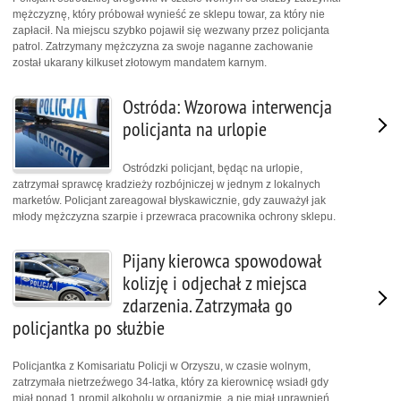
mężczyznę, który próbował wynieść ze sklepu towar, za który nie
zapłacił. Na miejscu szybko pojawił się wezwany przez policjanta
patrol. Zatrzymany mężczyzna za swoje naganne zachowanie
został ukarany kilkuset złotowym mandatem karnym.
Ostróda: Wzorowa interwencja
policjanta na urlopie
Ostródzki policjant, będąc na urlopie,
zatrzymał sprawcę kradzieży rozbójniczej w jednym z lokalnych
marketów. Policjant zareagował błyskawicznie, gdy zauważył jak
młody mężczyzna szarpie i przewraca pracownika ochrony sklepu.
Pijany kierowca spowodował
kolizję i odjechał z miejsca
zdarzenia. Zatrzymała go
policjantka po służbie
Policjantka z Komisariatu Policji w Orzyszu, w czasie wolnym,
zatrzymała nietrzeźwego 34-latka, który za kierownicę wsiadł gdy
miał ponad 1 promil alkoholu w organizmie, a nie miał uprawnień