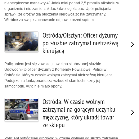
niebezpieczne manewry 41-latek miał ponad 2,5 promila alkoholu w
organizmie i nie zamierzał dać łatwo się złapać. Upór policjanta
sprawił, że groźny dla otoczenia kierowca został zatrzymany.
Wkrótce za swoje zachowanie odpowie przed sądem.
Ostróda/Olsztyn: Oficer dyżurny
po służbie zatrzymał nietrzeźwą
kierującą
Policjantem jest się zawsze, nawet po skończonej służbie.
Udowodnił to oficer dyżurny z Komendy Powiatowej Policji w
Ostródzie, który w czasie wolnym zatrzymał nietrzeźwą kierującą.
Podejrzenia funkcjonariusza wzbudził stan techniczny jej
samochodu. Auto nie miało opony.
Ostróda: W czasie wolnym
zatrzymał na gorącym uczynku
mężczyznę, który ukradł towar
ze sklepu
Policjant ostródzkiej drogówki w czasie wolnym od służby zatrzymał