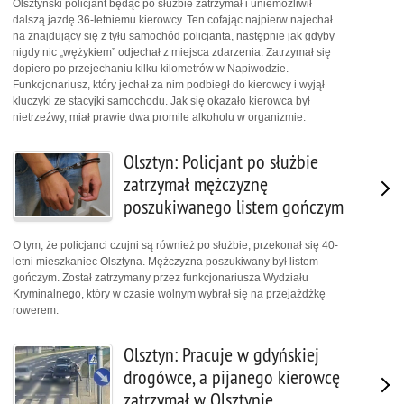
Olsztyński policjant będąc po służbie zatrzymał i uniemożliwił
dalszą jazdę 36-letniemu kierowcy. Ten cofając najpierw najechał
na znajdujący się z tyłu samochód policjanta, następnie jak gdyby
nigdy nic „wężykiem” odjechał z miejsca zdarzenia. Zatrzymał się
dopiero po przejechaniu kilku kilometrów w Napiwodzie.
Funkcjonariusz, który jechał za nim podbiegł do kierowcy i wyjął
kluczyki ze stacyjki samochodu. Jak się okazało kierowca był
nietrzeźwy, miał prawie dwa promile alkoholu w organizmie.
Olsztyn: Policjant po służbie
zatrzymał mężczyznę
poszukiwanego listem gończym
O tym, że policjanci czujni są również po służbie, przekonał się 40-
letni mieszkaniec Olsztyna. Mężczyzna poszukiwany był listem
gończym. Został zatrzymany przez funkcjonariusza Wydziału
Kryminalnego, który w czasie wolnym wybrał się na przejażdżkę
rowerem.
Olsztyn: Pracuje w gdyńskiej
drogówce, a pijanego kierowcę
zatrzymał w Olsztynie