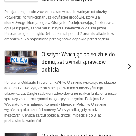
Policjantem jest się zawsze, nawet w czasie wolnym od służby.
Potwierdził to funkcjonariusz gdyńskiej drogówki, który ujął
nietrzeźwego kierującego w Olsztynie. Podejrzewając, że kierowca
opla jest pijany, zabrał mu kluczyki i uniemożliwił dalszą jazdę.
Przeczucie go nie myliło. 56-latek miał ponad 2 promile alkoholu w
organizmie. Za popełnione przestępstwo odpowie przed sądem.
Olsztyn: Wracając po służbie do
domu, zatrzymali sprawców
pobicia
Policjanci Oddziału Prewencji KWP w Olsztynie wracając po służbie
do domu zauważyli, że na stacji paliw młodzi mężczyźni biją
taksówkarza. Dzięki szybkiej i zdecydowanej reakcji funkcjonariuszy
sprawcy zostali zatrzymani na gorącym uczynku. Policjanci z
Wydziału Kryminalnego Komendy Miejskiej Policji w Olsztynie
wyjaśniają okoliczności sprawy. W przypadku, gdy młodzi
mężczyźni usłyszą zarzut pobicia, grozić im będzie do 3 lat
pozbawienia wolności.
Olsztyński policjant po służbie