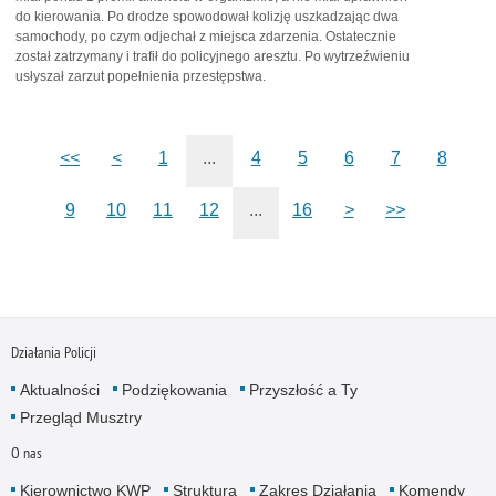
do kierowania. Po drodze spowodował kolizję uszkadzając dwa
samochody, po czym odjechał z miejsca zdarzenia. Ostatecznie
został zatrzymany i trafił do policyjnego aresztu. Po wytrzeźwieniu
usłyszał zarzut popełnienia przestępstwa.
<<
<
1
...
4
5
6
7
8
9
10
11
12
...
16
>
>>
Działania Policji
Aktualności
Podziękowania
Przyszłość a Ty
Przegląd Musztry
O nas
Kierownictwo KWP
Struktura
Zakres Działania
Komendy