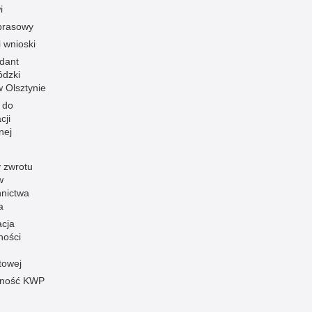
i
prasowy
i wnioski
dant
dzki
 w Olsztynie
 do
cji
nej
 zwrotu
w
nnictwa
a
acja
ności
towej
pność KWP