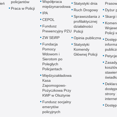
Współpraca
policjantów
ień
Statystyki dnia
Prasow
międzynarodowa
Praca w Policji
Ruch Drogowy
Dyżur 
IPA
Sprawozdania z
Skargi 
CEPOL
profilaktycznej
Komen
Fundusz
działalności
Wojewó
Prewencyjny PZU
Policji
Policji
ZW SEiRP
Opinia publiczna
Dostęp
Fundacja
Statystyki
informa
Pomocy
Komendy
publicz
Wdowom i
Głównej Policji
Petycje
Sierotom po
Zasady
Poległych
kosztó
Policjantach
stawie
Międzyzakładowa
świadk
Kasa
Deklar
Zapomogowo-
dostęp
Pożyczkowa Przy
strony
KWP w Olsztynie
interne
Fundusz socjalny
Dostę
emerytów
policyjnych