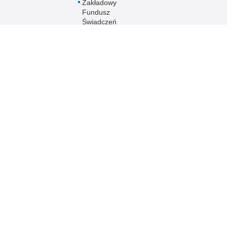
Zakładowy
Fundusz
Świadczeń
Socjalnych KWP
w Olsztynie
Chór Policji
Garnizonu
Warmińsko-
Mazurskiego
Ogólnopolski
Turniej Piłki
Nożnej Kobiet i
Mężczyzn im. mł.
asp. Marka
Cekały
Zakwaterowanie
funkcjonariuszy
policji
Sport
Uzyskaj status
weterana
funkcjonariusza