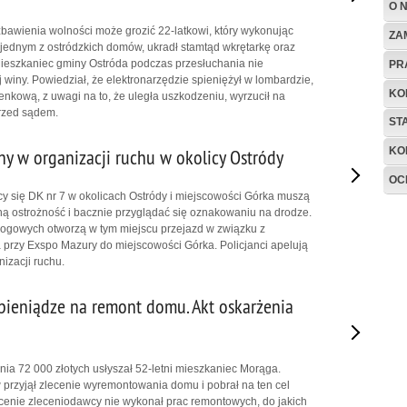
O 
zbawienia wolności może grozić 22-latkowi, który wykonując
ZA
ednym z ostródzkich domów, ukradł stamtąd wkrętarkę oraz
ieszkaniec gminy Ostróda podczas przesłuchania nie
PR
 winy. Powiedział, że elektronarzędzie spieniężył w lombardzie,
KO
enkową, z uwagi na to, że uległa uszkodzeniu, wyrzucił na
przed sądem.
ST
KO
ny w organizacji ruchu w okolicy Ostródy
OC
y się DK nr 7 w okolicach Ostródy i miejscowości Górka muszą
 ostrożność i bacznie przyglądać się oznakowaniu na drodze.
ogowych otworzą w tym miejscu przejazd w związku z
przy Exspo Mazury do miejscowości Górka. Policjanci apelują
izacji ruchu.
 pieniądze na remont domu. Akt oskarżenia
nia 72 000 złotych usłyszał 52-letni mieszkaniec Morąga.
przyjął zlecenie wyremontowania domu i pobrał na ten cel
ocenie zleceniodawcy nie wykonał prac remontowych, do jakich