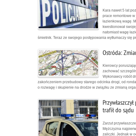
Kara nawet 5 lat po
prace remontowe w j
łazienkową wagę. M
kwestionował swojej
natomiast wagę łazi
śmietnik. Teraz ze swojego postępowania wytłumaczy się 
Ostróda: Zmia
Kierowcy poruszając
zachować szczególną
Wykonawcy robót dr
zakończeniem przebudowy starego odcinka drogi, od ronda 
o rozwagę i skupienie na drodze w związku ze zmianą organ
Przywłaszczył
trafił do sądu
Zarzut przywłaszcze
Mężczyzna najpierw 
zaliczki. Jednak w 