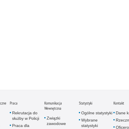
iczne
Praca
Komunikacja
Statystyki
Kontakt
Wewnętrzna
Rekrutacja do
Ogólne statystyki
Dane k
Związki
służby w Policji
Wybrane
Rzeczn
zawodowe
e
Praca dla
statystyki
Oficer