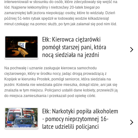
interweniowali w stosunku do osób, które zdecydowały się wejść na
lód. Najpierw lekkomyślny i nietrzeźwy 20-latek biegał po
zamarzniętej tafli jeziora niepokojąc osoby, które to widziały. Dzień
później 51-letni rybak spędził w lodowatej wodzie kilkadziesiąt
minut czekając na pomoc służb, po tym jak załamał się pod nim lód.
Ełk: Kierowca ciężarówki
pomógł starszej pani, która
nocą siedziała na jezdni
Na pochwałę i uznanie zasługuje kierowca samochodu
ciężarowego, który w środku nocy, jadąc drogą prowadzącą z
Kopijek w kierunku Prostek, pomógł seniorce, która siedziała na
jezdni. Kobieta nie wiedziała gdzie mieszka, dokąd idzie, ani jak się
znalazła w tym miejscu. Policjanci ustalili dane kobiety, przewieźli ją
do miejsca zamieszkania i przekazali pod opiekę córki.
Ełk: Narkotyki popiła alkoholem
- pomocy nieprzytomnej 16-
latce udzielili policjanci