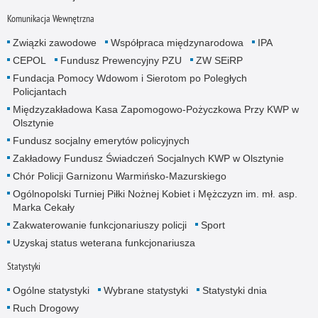
Komunikacja Wewnętrzna
Związki zawodowe
Współpraca międzynarodowa
IPA
CEPOL
Fundusz Prewencyjny PZU
ZW SEiRP
Fundacja Pomocy Wdowom i Sierotom po Poległych
Policjantach
Międzyzakładowa Kasa Zapomogowo-Pożyczkowa Przy KWP w
Olsztynie
Fundusz socjalny emerytów policyjnych
Zakładowy Fundusz Świadczeń Socjalnych KWP w Olsztynie
Chór Policji Garnizonu Warmińsko-Mazurskiego
Ogólnopolski Turniej Piłki Nożnej Kobiet i Mężczyzn im. mł. asp.
Marka Cekały
Zakwaterowanie funkcjonariuszy policji
Sport
Uzyskaj status weterana funkcjonariusza
Statystyki
Ogólne statystyki
Wybrane statystyki
Statystyki dnia
Ruch Drogowy