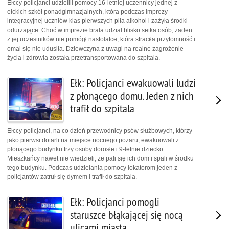
Ełccy policjanci udzielili pomocy 16-letniej uczennicy jednej z
ełckich szkół ponadgimnazjalnych, która podczas imprezy
integracyjnej uczniów klas pierwszych piła alkohol i zażyła środki
odurzające. Choć w imprezie brała udział blisko setka osób, żaden
z jej uczestników nie pomógł nastolatce, która straciła przytomność i
omal się nie udusiła. Dziewczyna z uwagi na realne zagrożenie
życia i zdrowia została przetransportowana do szpitala.
Ełk: Policjanci ewakuowali ludzi
z płonącego domu. Jeden z nich
trafił do szpitala
Ełccy policjanci, na co dzień przewodnicy psów służbowych, którzy
jako pierwsi dotarli na miejsce nocnego pożaru, ewakuowali z
płonącego budynku trzy osoby dorosłe i 9-letnie dziecko.
Mieszkańcy nawet nie wiedzieli, że pali się ich dom i spali w środku
tego budynku. Podczas udzielania pomocy lokatorom jeden z
policjantów zatruł się dymem i trafił do szpitala.
Ełk: Policjanci pomogli
staruszce błąkającej się nocą
ulicami miasta