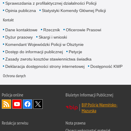
Sprawozdania z profilaktycznej działalności Policji
Opinia publiczna
Statystyki Komendy Głównej Policji
Kontakt
Dane kontaktowe
Rzecznik
Oficerowie Prasowi
Dyżur prasowy
Skargi i wnioski
Komendant Wojewódzki Policji w Olsztynie
Dostęp do informacji publicznej
Petycje
Zasady zwrotu kosztów stawiennictwa świadka
Deklaracja dostępności strony internetowej
Dostępność KWP
Ochrona danych
Policja online
Biuletyn Informacji Publicznej
BIP Policja Warmińsko-
Mazurska
Redakcja serwisu
Nota prawna
Chcesz wykorzystać materiał