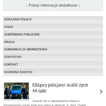
↓ Pokaż informacje dodatkowe ↓
DZIAŁANIA POLICJI
O NAS
ZAMÓWIENIA PUBLICZNE
PRACA
KOMUNIKACJA WEWNĘTRZNA
STATYSTYKI
KONTAKT
OCHRONA DANYCH
Elbląscy policjanci ocalili życie
44-latki
Znaleźli się w odpowiednim miejscu i
odpowiednim czasie. Policyjny patrol w składzie: st. sierż. Dawid