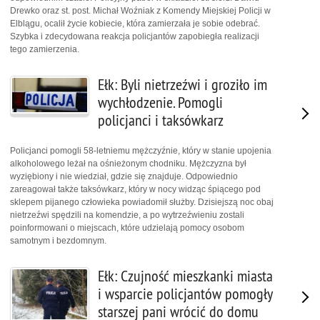
Drewko oraz st. post. Michał Woźniak z Komendy Miejskiej Policji w
Elblągu, ocalił życie kobiecie, która zamierzała je sobie odebrać.
Szybka i zdecydowana reakcja policjantów zapobiegła realizacji
tego zamierzenia.
Ełk: Byli nietrzeźwi i groziło im
wychłodzenie. Pomogli
policjanci i taksówkarz
Policjanci pomogli 58-letniemu mężczyźnie, który w stanie upojenia
alkoholowego leżał na ośnieżonym chodniku. Mężczyzna był
wyziębiony i nie wiedział, gdzie się znajduje. Odpowiednio
zareagował także taksówkarz, który w nocy widząc śpiącego pod
sklepem pijanego człowieka powiadomił służby. Dzisiejszą noc obaj
nietrzeźwi spędzili na komendzie, a po wytrzeźwieniu zostali
poinformowani o miejscach, które udzielają pomocy osobom
samotnym i bezdomnym.
Ełk: Czujność mieszkanki miasta
i wsparcie policjantów pomogły
starszej pani wrócić do domu