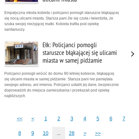
Empatyczna młoda kobieta i policjanci pomogli staruszce błąkającej
się nocą ulicami miasta. Starsza pani źle się czuła i twierdziła, że
szuka swojej nieżyjącej matki. Kobieta trafiła pod opiekę
sanitariuszy.
Ełk: Policjanci pomogli
staruszce błąkającej się ulicami
miasta w samej pidżamie
Policjanci pomogli wrócić do domu 90-letniej kobiecie, błąkającej
się ulicami miasta w samej pidżamie. Starsza pani nie pamiętała
swojego adresu, ani imienia. Policjanci ustalili jej dane, bezpiecznie
doprowadzili do miejsca zamieszkania i przekazali pod opiekę
najbliższych.
<<
<
1
2
3
4
5
6
7
8
9
10
...
28
>
>>