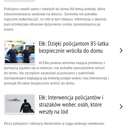
Policjanci ustalili adres i odwieźli do domu 89-letnią kobietę, która
zdezorientowana siedziała na dworcu. Seniorka nie potrafiła
logicznie wytłumaczyć, co robi w tym miejscu. Informację o starszej
pani przekazała oficerowi dyżurnemu osoba zaniepokojona jej
losem.
Ełk: Dzięki policjantom 85-latka
bezpiecznie wróciła do domu
W Ełku pewna seniorka mająca problemy z
pamięcią zgubiła się w mieście i nie potrafiła samodzielnie wrócić
do domu. Na szczęście zauważyli ją policjanci z patrolówki.
Zaniepokojeni błąkającą się kobietą podjęli wobec niej interwencję i
pomogli 85-latce bezpiecznie wrócić do domu.
Ełk: Interwencja policjantów i
strażaków wobec osób, które
weszły na lód
Ełccy policjanci i strażacy dwukrotnie w ciągu jednego weekendu