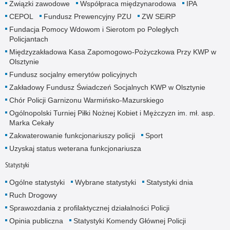
Związki zawodowe
Współpraca międzynarodowa
IPA
CEPOL
Fundusz Prewencyjny PZU
ZW SEiRP
Fundacja Pomocy Wdowom i Sierotom po Poległych
Policjantach
Międzyzakładowa Kasa Zapomogowo-Pożyczkowa Przy KWP w
Olsztynie
Fundusz socjalny emerytów policyjnych
Zakładowy Fundusz Świadczeń Socjalnych KWP w Olsztynie
Chór Policji Garnizonu Warmińsko-Mazurskiego
Ogólnopolski Turniej Piłki Nożnej Kobiet i Mężczyzn im. mł. asp.
Marka Cekały
Zakwaterowanie funkcjonariuszy policji
Sport
Uzyskaj status weterana funkcjonariusza
Statystyki
Ogólne statystyki
Wybrane statystyki
Statystyki dnia
Ruch Drogowy
Sprawozdania z profilaktycznej działalności Policji
Opinia publiczna
Statystyki Komendy Głównej Policji