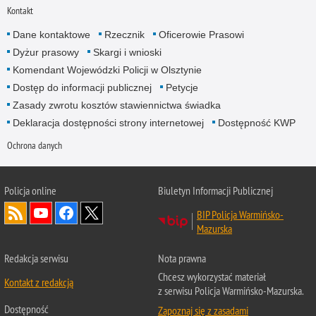
Kontakt
Dane kontaktowe
Rzecznik
Oficerowie Prasowi
Dyżur prasowy
Skargi i wnioski
Komendant Wojewódzki Policji w Olsztynie
Dostęp do informacji publicznej
Petycje
Zasady zwrotu kosztów stawiennictwa świadka
Deklaracja dostępności strony internetowej
Dostępność KWP
Ochrona danych
Policja online
Biuletyn Informacji Publicznej
BIP Policja Warmińsko-
Mazurska
Redakcja serwisu
Nota prawna
Chcesz wykorzystać materiał
Kontakt z redakcją
z serwisu Policja Warmińsko-Mazurska.
Dostępność
Zapoznaj się z zasadami