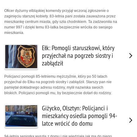
Oficer dyżurny elbląskiej komendy przyjął wczoraj zgłoszenie o
zaginięciu starszej kobiety. 83-letnia pani została zauważona przez
mieszkankę centrum miasta, gdy szła chodnikiem. Ta zadzwoniła na
numer 997 i dzięki temu 83-latka bezpiecznie wróciła do swojego
mieszkania.
Ełk: Pomogli staruszkowi, który
przyjechał na pogrzeb siostry i
zabłądził
Policjanci pomogli 85-letniemu mężczyźnie, który po 50 latach
przyjechał do Ełku na pogrzeb siostry i zabłądził. Starszy pan nie
pamiętał dokładnego adresu rodziny, mylił nazwiska swoich
bliskich. Policjanci pomogli mu, by bezpiecznie dotarł do rodziny.
Giżycko, Olsztyn: Policjanci i
mieszkańcy osiedla pomogli 94-
latce wrócić do domu
94-letnia seniorka wyszła z domu i nie wiedziała jak ma do niego