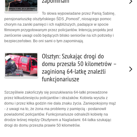
zapominam
To słowa wypowiadane przez Panią Sabinę,
pensjonariuszkę olsztyńskiego ŚDS „Pomost”, niosącego pomoc
chorym na zaniki pamięci i ich najbliższych, padające w spocie
filmowym przygotowanym przez policjantów. Intencją projektu jest
zwrócenie uwagi osób będących blisko seniorów na ich potrzeby i
bezpieczeństwo. Bo oni sami o tym zapominają.
Olsztyn: Szukając drogi do
domu przeszła 50 kilometrów –
zaginioną 64-latkę znaleźli
funkcjonariusze
Szczęśliwie zakończyły się poszukiwania 64-latki prowadzone
przez kilkudziesięciu policjantów i strażaków. Kobieta wyszła z
domu i przez kilka godzin nie dała znaku życia. Zaniepokojony mąż
- z uwagi na to, że żona ma problemy z pamięcią - postanowił
powiadomić policjantów. Funkcjonariusze odnaleźli kobietę na
drodze leśnej między Olsztynem a Nagladami. 64-latka szukając
drogi do domu przeszła prawie 50 kilometrów.