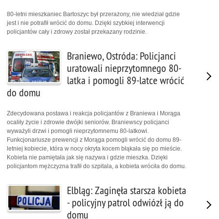
80-letni mieszkaniec Bartoszyc był przerażony, nie wiedział gdzie
jest i nie potrafił wrócić do domu. Dzięki szybkiej interwencji
policjantów cały i zdrowy został przekazany rodzinie.
Braniewo, Ostróda: Policjanci
uratowali nieprzytomnego 80-
latka i pomogli 89-latce wrócić
do domu
Zdecydowana postawa i reakcja policjantów z Braniewa i Morąga
ocaliły życie i zdrowie dwójki seniorów. Braniewscy policjanci
wyważyli drzwi i pomogli nieprzytomnemu 80-latkowi.
Funkcjonariusze prewencji z Morąga pomogli wrócić do domu 89-
letniej kobiecie, która w nocy okryta kocem błąkała się po mieście.
Kobieta nie pamiętała jak się nazywa i gdzie mieszka. Dzięki
policjantom mężczyzna trafił do szpitala, a kobieta wróciła do domu.
Elbląg: Zaginęła starsza kobieta
- policyjny patrol odwiózł ją do
domu