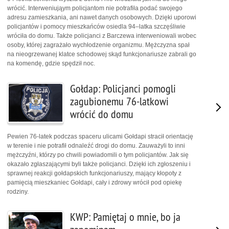
wrócić. Interweniująym policjantom nie potrafiła podać swojego
adresu zamieszkania, ani nawet danych osobowych. Dzięki uporowi
policjantów i pomocy mieszkańców osiedla 94–latka szczęśliwie
wróciła do domu. Także policjanci z Barczewa interweniowali wobec
osoby, której zagrażało wychłodzenie organizmu. Mężczyzna spał
na nieogrzewanej klatce schodowej skąd funkcjonariusze zabrali go
na komendę, gdzie spędził noc.
Gołdap: Policjanci pomogli
zagubionemu 76-latkowi
wrócić do domu
Pewien 76-latek podczas spaceru ulicami Gołdapi stracił orientację
w terenie i nie potrafił odnaleźć drogi do domu. Zauważyli to inni
mężczyźni, którzy po chwili powiadomili o tym policjantów. Jak się
okazało zgłaszającymi byli także policjanci. Dzięki ich zgłoszeniu i
sprawnej reakcji gołdapskich funkcjonariuszy, mający kłopoty z
pamięcią mieszkaniec Gołdapi, cały i zdrowy wrócił pod opiekę
rodziny.
KWP: Pamiętaj o mnie, bo ja