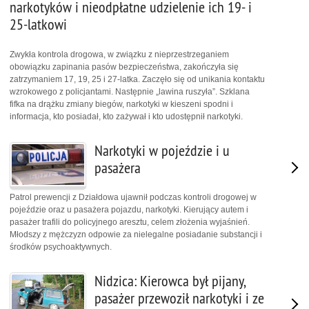
narkotyków i nieodpłatne udzielenie ich 19- i
25-latkowi
Zwykła kontrola drogowa, w związku z nieprzestrzeganiem
obowiązku zapinania pasów bezpieczeństwa, zakończyła się
zatrzymaniem 17, 19, 25 i 27-latka. Zaczęło się od unikania kontaktu
wzrokowego z policjantami. Następnie „lawina ruszyła”. Szklana
fifka na drążku zmiany biegów, narkotyki w kieszeni spodni i
informacja, kto posiadał, kto zażywał i kto udostępnił narkotyki.
Narkotyki w pojeździe i u
pasażera
Patrol prewencji z Działdowa ujawnił podczas kontroli drogowej w
pojeździe oraz u pasażera pojazdu, narkotyki. Kierujący autem i
pasażer trafili do policyjnego aresztu, celem złożenia wyjaśnień.
Młodszy z mężczyzn odpowie za nielegalne posiadanie substancji i
środków psychoaktywnych.
Nidzica: Kierowca był pijany,
pasażer przewoził narkotyki i ze