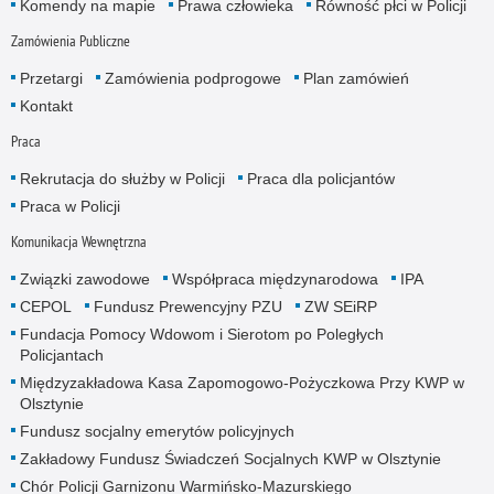
Komendy na mapie
Prawa człowieka
Równość płci w Policji
Zamówienia Publiczne
Przetargi
Zamówienia podprogowe
Plan zamówień
Kontakt
Praca
Rekrutacja do służby w Policji
Praca dla policjantów
Praca w Policji
Komunikacja Wewnętrzna
Związki zawodowe
Współpraca międzynarodowa
IPA
CEPOL
Fundusz Prewencyjny PZU
ZW SEiRP
Fundacja Pomocy Wdowom i Sierotom po Poległych
Policjantach
Międzyzakładowa Kasa Zapomogowo-Pożyczkowa Przy KWP w
Olsztynie
Fundusz socjalny emerytów policyjnych
Zakładowy Fundusz Świadczeń Socjalnych KWP w Olsztynie
Chór Policji Garnizonu Warmińsko-Mazurskiego