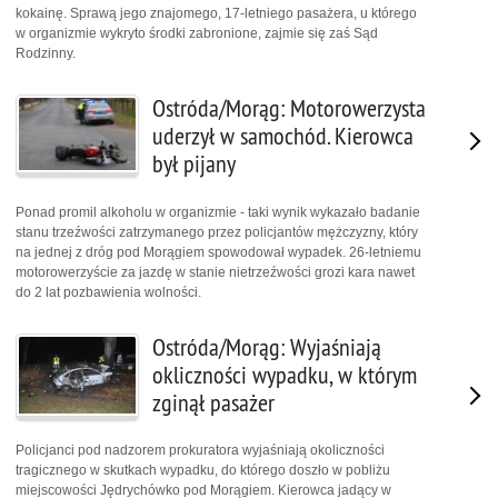
kokainę. Sprawą jego znajomego, 17-letniego pasażera, u którego
w organizmie wykryto środki zabronione, zajmie się zaś Sąd
Rodzinny.
Ostróda/Morąg: Motorowerzysta
uderzył w samochód. Kierowca
był pijany
Ponad promil alkoholu w organizmie - taki wynik wykazało badanie
stanu trzeźwości zatrzymanego przez policjantów mężczyzny, który
na jednej z dróg pod Morągiem spowodował wypadek. 26-letniemu
motorowerzyście za jazdę w stanie nietrzeźwości grozi kara nawet
do 2 lat pozbawienia wolności.
Ostróda/Morąg: Wyjaśniają
okliczności wypadku, w którym
zginął pasażer
Policjanci pod nadzorem prokuratora wyjaśniają okoliczności
tragicznego w skutkach wypadku, do którego doszło w pobliżu
miejscowości Jędrychówko pod Morągiem. Kierowca jadący w