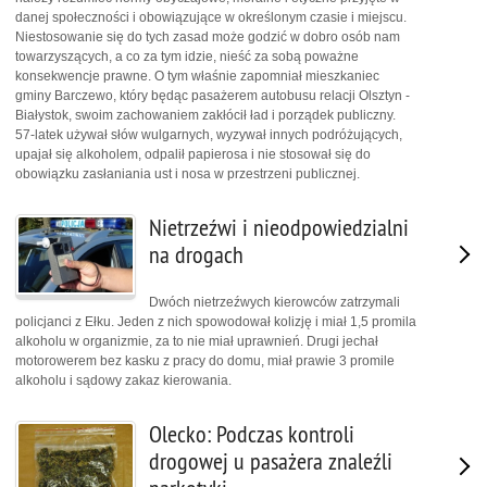
danej społeczności i obowiązujące w określonym czasie i miejscu.
Niestosowanie się do tych zasad może godzić w dobro osób nam
towarzyszących, a co za tym idzie, nieść za sobą poważne
konsekwencje prawne. O tym właśnie zapomniał mieszkaniec
gminy Barczewo, który będąc pasażerem autobusu relacji Olsztyn -
Białystok, swoim zachowaniem zakłócił ład i porządek publiczny.
57-latek używał słów wulgarnych, wyzywał innych podróżujących,
upajał się alkoholem, odpalił papierosa i nie stosował się do
obowiązku zasłaniania ust i nosa w przestrzeni publicznej.
Nietrzeźwi i nieodpowiedzialni
na drogach
Dwóch nietrzeźwych kierowców zatrzymali
policjanci z Ełku. Jeden z nich spowodował kolizję i miał 1,5 promila
alkoholu w organizmie, za to nie miał uprawnień. Drugi jechał
motorowerem bez kasku z pracy do domu, miał prawie 3 promile
alkoholu i sądowy zakaz kierowania.
Olecko: Podczas kontroli
drogowej u pasażera znaleźli