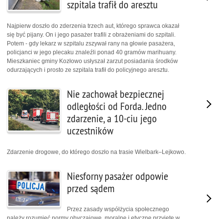
szpitala trafił do aresztu
Najpierw doszło do zderzenia trzech aut, którego sprawca okazał
się być pijany. On i jego pasażer trafili z obrażeniami do szpitali.
Potem - gdy lekarz w szpitalu zszywał rany na głowie pasażera,
policjanci w jego plecaku znaleźli ponad 40 gramów marihuany.
Mieszkaniec gminy Kozłowo usłyszał zarzut posiadania środków
odurzających i prosto ze szpitala trafił do policyjnego aresztu.
Nie zachował bezpiecznej
odległości od Forda. Jedno
zdarzenie, a 10-ciu jego
uczestników
Zdarzenie drogowe, do którego doszło na trasie Wielbark–Lejkowo.
Niesforny pasażer odpowie
przed sądem
Przez zasady współżycia społecznego
należy rozumieć normy obyczajowe, moralne i etyczne przyjęte w