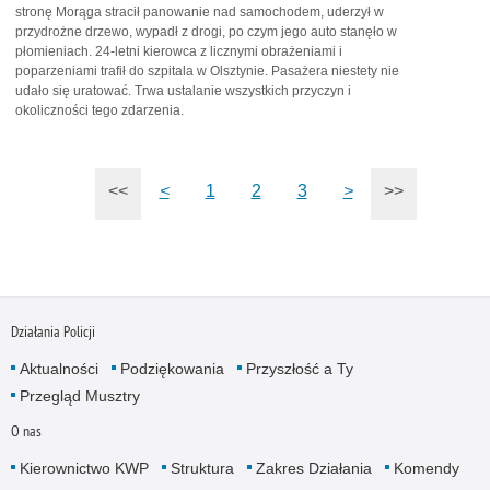
stronę Morąga stracił panowanie nad samochodem, uderzył w
przydrożne drzewo, wypadł z drogi, po czym jego auto stanęło w
płomieniach. 24-letni kierowca z licznymi obrażeniami i
poparzeniami trafił do szpitala w Olsztynie. Pasażera niestety nie
udało się uratować. Trwa ustalanie wszystkich przyczyn i
okoliczności tego zdarzenia.
<<
<
1
2
3
>
>>
Działania Policji
Aktualności
Podziękowania
Przyszłość a Ty
Przegląd Musztry
O nas
Kierownictwo KWP
Struktura
Zakres Działania
Komendy