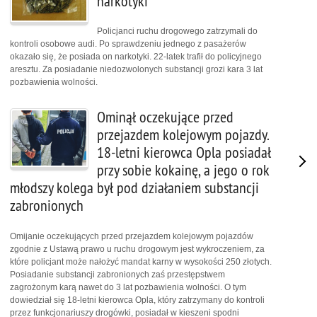
narkotyki
Policjanci ruchu drogowego zatrzymali do
kontroli osobowe audi. Po sprawdzeniu jednego z pasażerów
okazało się, że posiada on narkotyki. 22-latek trafił do policyjnego
aresztu. Za posiadanie niedozwolonych substancji grozi kara 3 lat
pozbawienia wolności.
Ominął oczekujące przed
przejazdem kolejowym pojazdy.
18-letni kierowca Opla posiadał
przy sobie kokainę, a jego o rok
młodszy kolega był pod działaniem substancji
zabronionych
Omijanie oczekujących przed przejazdem kolejowym pojazdów
zgodnie z Ustawą prawo u ruchu drogowym jest wykroczeniem, za
które policjant może nałożyć mandat karny w wysokości 250 złotych.
Posiadanie substancji zabronionych zaś przestępstwem
zagrożonym karą nawet do 3 lat pozbawienia wolności. O tym
dowiedział się 18-letni kierowca Opla, który zatrzymany do kontroli
przez funkcjonariuszy drogówki, posiadał w kieszeni spodni