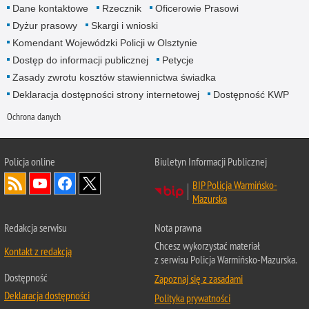
Dane kontaktowe
Rzecznik
Oficerowie Prasowi
Dyżur prasowy
Skargi i wnioski
Komendant Wojewódzki Policji w Olsztynie
Dostęp do informacji publicznej
Petycje
Zasady zwrotu kosztów stawiennictwa świadka
Deklaracja dostępności strony internetowej
Dostępność KWP
Ochrona danych
Policja online
Biuletyn Informacji Publicznej
BIP Policja Warmińsko-
Mazurska
Redakcja serwisu
Nota prawna
Chcesz wykorzystać materiał
Kontakt z redakcją
z serwisu Policja Warmińsko-Mazurska.
Dostępność
Zapoznaj się z zasadami
Deklaracja dostępności
Polityka prywatności