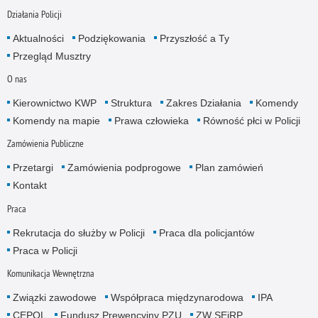
Działania Policji
Aktualności
Podziękowania
Przyszłość a Ty
Przegląd Musztry
O nas
Kierownictwo KWP
Struktura
Zakres Działania
Komendy
Komendy na mapie
Prawa człowieka
Równość płci w Policji
Zamówienia Publiczne
Przetargi
Zamówienia podprogowe
Plan zamówień
Kontakt
Praca
Rekrutacja do służby w Policji
Praca dla policjantów
Praca w Policji
Komunikacja Wewnętrzna
Związki zawodowe
Współpraca międzynarodowa
IPA
CEPOL
Fundusz Prewencyjny PZU
ZW SEiRP