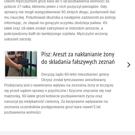
Dwóm mężczyznom grozi kara do 5 lat pozbawienia wolności za
pobicie 27-latka, któremu jeden z nich pożyczył pieniądze. Gdy
sprawcy nie mogli wyegzekwować 60 złotych długu, postanowili dać
mu nauczkę. Poturbowali dłużnika a następnie zadzwonili po policję
informując, że złapali na gorącym uczynku złodzieja paliwa. 45-
latek oraz 18-latek zostali zatrzymani w nidzickim areszcie, a
pokrzywdzony trafił do tamtejszego szpitala. Mężczyźni wczoraj
usłyszeli zarzuty.
Pisz: Areszt za nakłanianie żony
do składania fałszywych zeznań
Decyzją sądu 60-letni mieszkaniec gminy
Orzysz został tymczasowo aresztowany.
Podejrzany jest o wywieraniu wpływu na zeznania żony w toczącej
się przed sądem sprawy o psychiczne i fizyczne znęcanie się nad
małżonką. 60-latek groził kobiecie pozbawieniem życia oraz
naruszył jej nietykalność cielesną. Za bezprawne wpływanie na
zeznania uczestników postępowania grozi kara nawet 5 lat
pozbawienia wolności.