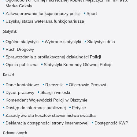
Ogólnopolski Turniej Piłki Nożnej Kobiet i Mężczyzn im. mł. asp.
Marka Cekały
Zakwaterowanie funkcjonariuszy policji
Sport
Uzyskaj status weterana funkcjonariusza
Statystyki
Ogólne statystyki
Wybrane statystyki
Statystyki dnia
Ruch Drogowy
Sprawozdania z profilaktycznej działalności Policji
Opinia publiczna
Statystyki Komendy Głównej Policji
Kontakt
Dane kontaktowe
Rzecznik
Oficerowie Prasowi
Dyżur prasowy
Skargi i wnioski
Komendant Wojewódzki Policji w Olsztynie
Dostęp do informacji publicznej
Petycje
Zasady zwrotu kosztów stawiennictwa świadka
Deklaracja dostępności strony internetowej
Dostępność KWP
Ochrona danych