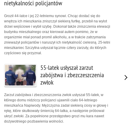
nietykalności policjantów
Groził 44-latce i jej 22-letniemu synowi. Chcąc dostać się do
wnętrza ich mieszkania zniszczył siekierą furtkę, przebił na wylot
drzwi wejściowe i wybił szybę. Dokonał także zniszczenia elewacji
budynku mieszkalnego oraz kierował autem pomimo, że w
organizmie miał ponad promil alkoholu, a w trakcie zatrzymania
znieważył policjantów i naruszył ich nietykalność cielesną. 25-letni
mieszkaniec Szczytna usłyszał łącznie cztery zarzuty, do których
częściowo się przyznał.
55-latek usłyszał zarzut
zabójstwa i zbezczeszczenia
zwłok
Zarzut zabójstwa i zbezczeszczenia zwłok usłyszał 55-latek, w
którego domu nidziccy policjanci ujawnili ciało 64-letniego
mieszkańca Napiwody. Mężczyzna zadał siekierą ciosy w głowę i
rękę, które skutkowały śmiercią 64-latka, a następnie próbował
ukryć zwłoki. Za popełnione przestępstwo grozi mu kara nawet
dożywotniego pozbawienia wolności.