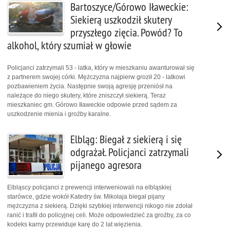
Bartoszyce/Górowo Iławeckie:
Siekierą uszkodził skutery
przyszłego zięcia. Powód? To
alkohol, który szumiał w głowie
Policjanci zatrzymali 53 - latka, który w mieszkaniu awanturował się
z partnerem swojej córki. Mężczyzna najpierw groził 20 - latkowi
pozbawieniem życia. Następnie swoją agresję przeniósł na
należące do niego skutery, które zniszczył siekierą. Teraz
mieszkaniec gm. Górowo Iławeckie odpowie przed sądem za
uszkodzenie mienia i groźby karalne.
Elbląg: Biegał z siekierą i się
odgrażał. Policjanci zatrzymali
pijanego agresora
Elbląscy policjanci z prewencji interweniowali na elbląskiej
starówce, gdzie wokół Katedry św. Mikołaja biegał pijany
mężczyzna z siekierą. Dzięki szybkiej interwencji nikogo nie zdołał
ranić i trafił do policyjnej celi. Może odpowiedzieć za groźby, za co
kodeks karny przewiduje karę do 2 lat więzienia.