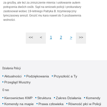
za groźby, ale też za zniszczenie mienia i usiłowanie autem
potrącenia dwóch osób. Sąd na wniosek policji i prokuratury
zastosował wobec 19-letniego Patryka B. trzymiesięczny
tymczasowy areszt. Grozić mu kara nawet do 5 pozbawienia
wolności.
<<
<
1
2
>
>>
Działania Policji
Aktualności
Podziękowania
Przyszłość a Ty
Przegląd Musztry
O nas
Kierownictwo KWP
Struktura
Zakres Działania
Komendy
Komendy na mapie
Prawa człowieka
Równość płci w Policji