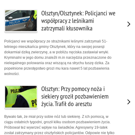
Olsztyn/Olsztynek: Policjanci we
współpracy z leśnikami
zatrzymali kłusownika
Policjanci we współpracy ze strażnikami leśnymi zatrzymali 51-
letniego mieszkańca gminy Olsztynek, który na swojej posesji
dokarmiał dziką zwierzynę, a w pobliżu nęciska zastawiał wnyki.
Kryminalni w jego domu znaleźli m.in narzędzia przeznaczone do
nielegalnego polowania oraz wiszącą na strychu tuszę dzika. Za
popełnione przestępstwo grozi mu kara nawet 5 lat pozbawienia
wolności.
Olsztyn: Przy pomocy noża i
siekiery groził pozbawieniem
życia. Trafił do aresztu
Bywało tak, że miał przy sobie nóż lub siekierę. Z ich pomocą, w
ciągu ostatnich tygodni, groził kilku osobom pozbawieniem życia.
Próbował też wywrzeć wpływ na świadków. Agresywny 19-latek
został zatrzymany przez olsztyńskich policjantów. Odpowie nie tylko