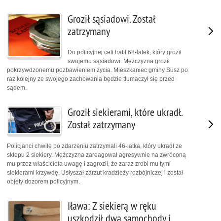
Groził sąsiadowi. Został
zatrzymany
Do policyjnej celi trafił 68-latek, który groził
swojemu sąsiadowi. Mężczyzna groził
pokrzywdzonemu pozbawieniem życia. Mieszkaniec gminy Susz po
raz kolejny ze swojego zachowania będzie tłumaczył się przed
sądem.
Groził siekierami, które ukradł.
Został zatrzymany
Policjanci chwilę po zdarzeniu zatrzymali 46-latka, który ukradł ze
sklepu 2 siekiery. Mężczyzna zareagował agresywnie na zwróconą
mu przez właściciela uwagę i zagroził, że zaraz zrobi mu tymi
siekierami krzywdę. Usłyszał zarzut kradzieży rozbójniczej i został
objęty dozorem policyjnym.
Iława: Z siekierą w ręku
uszkodził dwa samochody i