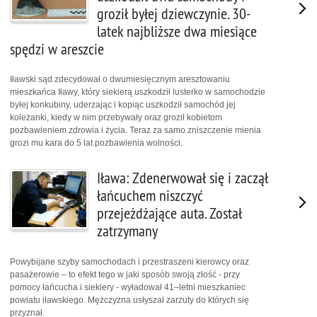
groził byłej dziewczynie. 30-
latek najbliższe dwa miesiące
spędzi w areszcie
Iławski sąd zdecydował o dwumiesięcznym aresztowaniu
mieszkańca Iławy, który siekierą uszkodził lusterko w samochodzie
byłej konkubiny, uderzając i kopiąc uszkodził samochód jej
koleżanki, kiedy w nim przebywały oraz groził kobietom
pozbawieniem zdrowia i życia. Teraz za samo zniszczenie mienia
grozi mu kara do 5 lat pozbawienia wolności.
Iława: Zdenerwował się i zaczął
łańcuchem niszczyć
przejeżdżające auta. Został
zatrzymany
Powybijane szyby samochodach i przestraszeni kierowcy oraz
pasażerowie – to efekt tego w jaki sposób swoją złość - przy
pomocy łańcucha i siekiery - wyładował 41–letni mieszkaniec
powiatu iławskiego. Mężczyzna usłyszał zarzuty do których się
przyznał.