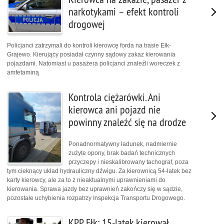
narkotykami – efekt kontroli
drogowej
Policjanci zatrzymali do kontroli kierowcę forda na trasie Ełk-
Grajewo. Kierujący posiadał czynny sądowy zakaz kierowania
pojazdami. Natomiast u pasażera policjanci znaleźli woreczek z
amfetaminą
Kontrola ciężarówki. Ani
kierowca ani pojazd nie
powinny znaleźć się na drodze
Ponadnormatywny ładunek, nadmiernie
zużyte opony, brak badań technicznych
przyczepy i nieskalibrowany tachograf, poza
tym cieknący układ hydrauliczny dźwigu. Za kierownicą 54-latek bez
karty kierowcy, ale za to z nieaktualnymi uprawnieniami do
kierowania. Sprawa jazdy bez uprawnień zakończy się w sądzie,
pozostałe uchybienia rozpatrzy Inspekcja Transportu Drogowego.
KPP Ełk: 15-latek kierował