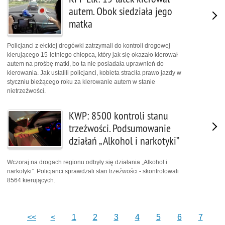
autem. Obok siedziała jego
matka
Policjanci z ełckiej drogówki zatrzymali do kontroli drogowej
kierującego 15-letniego chłopca, który jak się okazało kierował
autem na prośbę matki, bo ta nie posiadała uprawnień do
kierowania. Jak ustalili policjanci, kobieta straciła prawo jazdy w
styczniu bieżącego roku za kierowanie autem w stanie
nietrzeźwości.
KWP: 8500 kontroli stanu
trzeźwości. Podsumowanie
działań „ Alkohol i narkotyki”
Wczoraj na drogach regionu odbyły się działania „Alkohol i
narkotyki”. Policjanci sprawdzali stan trzeźwości - skontrolowali
8564 kierujących.
<<
<
1
2
3
4
5
6
7