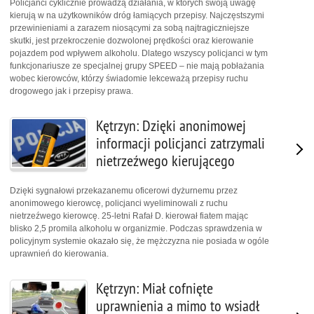
Policjanci cyklicznie prowadzą działania, w których swoją uwagę
kierują w na użytkowników dróg łamiących przepisy. Najczęstszymi
przewinieniami a zarazem niosącymi za sobą najtragiczniejsze
skutki, jest przekroczenie dozwolonej prędkości oraz kierowanie
pojazdem pod wpływem alkoholu. Dlatego wszyscy policjanci w tym
funkcjonariusze ze specjalnej grupy SPEED – nie mają pobłażania
wobec kierowców, którzy świadomie lekceważą przepisy ruchu
drogowego jak i przepisy prawa.
Kętrzyn: Dzięki anonimowej
informacji policjanci zatrzymali
nietrzeźwego kierującego
Dzięki sygnałowi przekazanemu oficerowi dyżurnemu przez
anonimowego kierowcę, policjanci wyeliminowali z ruchu
nietrzeźwego kierowcę. 25-letni Rafał D. kierował fiatem mając
blisko 2,5 promila alkoholu w organizmie. Podczas sprawdzenia w
policyjnym systemie okazało się, że mężczyzna nie posiada w ogóle
uprawnień do kierowania.
Kętrzyn: Miał cofnięte
uprawnienia a mimo to wsiadł