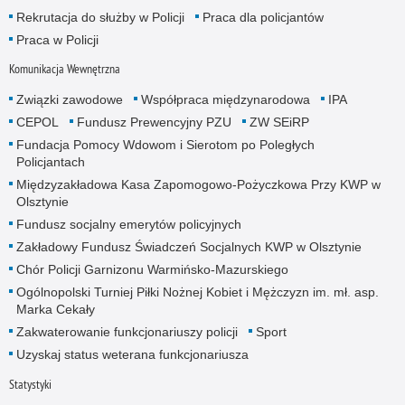
Rekrutacja do służby w Policji
Praca dla policjantów
Praca w Policji
Komunikacja Wewnętrzna
Związki zawodowe
Współpraca międzynarodowa
IPA
CEPOL
Fundusz Prewencyjny PZU
ZW SEiRP
Fundacja Pomocy Wdowom i Sierotom po Poległych
Policjantach
Międzyzakładowa Kasa Zapomogowo-Pożyczkowa Przy KWP w
Olsztynie
Fundusz socjalny emerytów policyjnych
Zakładowy Fundusz Świadczeń Socjalnych KWP w Olsztynie
Chór Policji Garnizonu Warmińsko-Mazurskiego
Ogólnopolski Turniej Piłki Nożnej Kobiet i Mężczyzn im. mł. asp.
Marka Cekały
Zakwaterowanie funkcjonariuszy policji
Sport
Uzyskaj status weterana funkcjonariusza
Statystyki