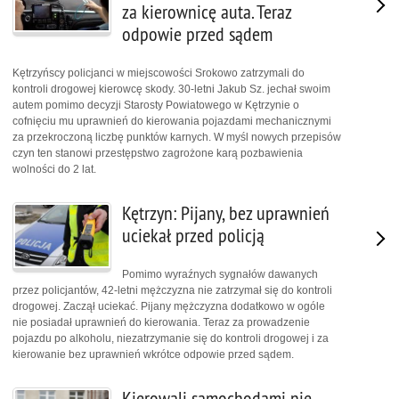
za kierownicę auta. Teraz
odpowie przed sądem
Kętrzyńscy policjanci w miejscowości Srokowo zatrzymali do
kontroli drogowej kierowcę skody. 30-letni Jakub Sz. jechał swoim
autem pomimo decyzji Starosty Powiatowego w Kętrzynie o
cofnięciu mu uprawnień do kierowania pojazdami mechanicznymi
za przekroczoną liczbę punktów karnych. W myśl nowych przepisów
czyn ten stanowi przestępstwo zagrożone karą pozbawienia
wolności do 2 lat.
Kętrzyn: Pijany, bez uprawnień
uciekał przed policją
Pomimo wyraźnych sygnałów dawanych
przez policjantów, 42-letni mężczyzna nie zatrzymał się do kontroli
drogowej. Zaczął uciekać. Pijany mężczyzna dodatkowo w ogóle
nie posiadał uprawnień do kierowania. Teraz za prowadzenie
pojazdu po alkoholu, niezatrzymanie się do kontroli drogowej i za
kierowanie bez uprawnień wkrótce odpowie przed sądem.
Kierowali samochodami nie