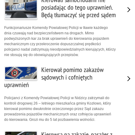
posiadając do tego uprawnień.
Będą tłumaczyć się przed sądem
Funkcjonariusze Komendy Powiatowej Policji w Iławie każdego
dnia czuwają nad bezpieczeństwem na drogach. Mimo
podwyższonych kar za brak uprawnień do kierowania pojazdem
mechanicznym czy przekroczenie dopuszczalnej prędkości
policjanci nadal zatrzymują nieodpowiedzialnych kierujących, którzy
nie stosują się do obowiązujących przepisów.
Kierował pomimo zakazów
sądowych i cofniętych
uprawnień
Policjanci z Komendy Powiatowej Policji w Nidzicy zatrzymali do
kontroli drogowej 26 – letniego mieszkańca gminy Kozłowo, który
kierował pomimo dwukrotnie orzeczonego przez Sąd zakazu
prowadzenia pojazdów mechanicznych oraz cofnięcia uprawnień
do kierowania. Grozi mu do 5 lat pozbawienia wolności.
Kierowca na zakazie, pasażer z