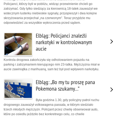
Policjanci, którzy byli w pobliżu, widząc przewinienie chcieli go
zatrzymać. Gdy tylko siedzący za kierownicą 18-latek zauważył we
wstecznym lusterku niebieskie sygnały, przyspieszył i dwa kolejne
skrzyżowania przejechał „na czerwonym”. Teraz przyjdzie mu
odpowiedzieć za wszystkie wykroczenia przed sądem.
Elbląg: Policjanci znaleźli
narkotyki w kontrolowanym
aucie
Kontrola drogowa zakończyła się odholowaniem pojazdu na
parking i zatrzymaniem kierującego nim 23-latka. Mężczyzna miał w
aucie zawiniątka z marihuaną, sam też był pod wpływem narkotyku.
Elbląg: „Bo my tu proszę pana
Pokemona szukamy…”
Była godzina 1.30, gdy policyjny patrol ruchu
drogowego zauważył volkswagena passata, w którym siedziało
trzech młodych mężczyzn. Policjant przez chwilę obserwował auto,
które po osiedlu jeździło bez konkretnego celu, co chwile