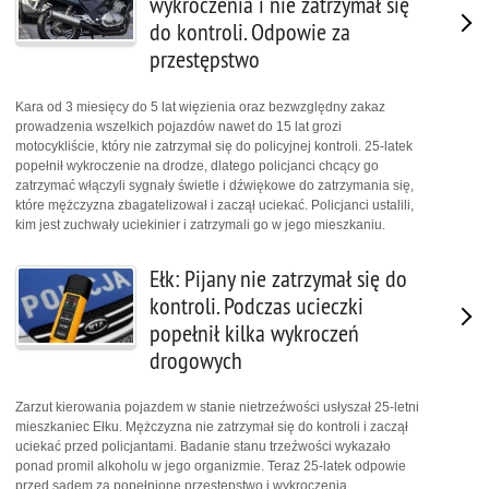
wykroczenia i nie zatrzymał się
do kontroli. Odpowie za
przestępstwo
Kara od 3 miesięcy do 5 lat więzienia oraz bezwzględny zakaz
prowadzenia wszelkich pojazdów nawet do 15 lat grozi
motocykliście, który nie zatrzymał się do policyjnej kontroli. 25-latek
popełnił wykroczenie na drodze, dlatego policjanci chcący go
zatrzymać włączyli sygnały świetle i dźwiękowe do zatrzymania się,
które mężczyzna zbagatelizował i zaczął uciekać. Policjanci ustalili,
kim jest zuchwały uciekinier i zatrzymali go w jego mieszkaniu.
Ełk: Pijany nie zatrzymał się do
kontroli. Podczas ucieczki
popełnił kilka wykroczeń
drogowych
Zarzut kierowania pojazdem w stanie nietrzeźwości usłyszał 25-letni
mieszkaniec Ełku. Mężczyzna nie zatrzymał się do kontroli i zaczął
uciekać przed policjantami. Badanie stanu trzeźwości wykazało
ponad promil alkoholu w jego organizmie. Teraz 25-latek odpowie
przed sądem za popełnione przestępstwo i wykroczenia.