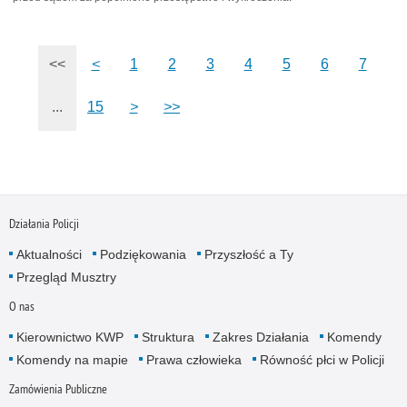
<<
<
1
2
3
4
5
6
7
...
15
>
>>
Działania Policji
Aktualności
Podziękowania
Przyszłość a Ty
Przegląd Musztry
O nas
Kierownictwo KWP
Struktura
Zakres Działania
Komendy
Komendy na mapie
Prawa człowieka
Równość płci w Policji
Zamówienia Publiczne