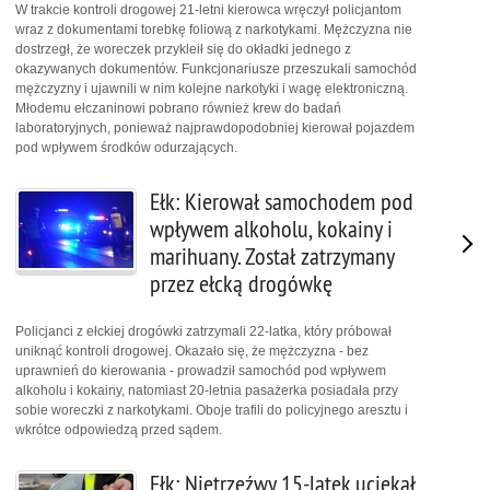
W trakcie kontroli drogowej 21-letni kierowca wręczył policjantom
wraz z dokumentami torebkę foliową z narkotykami. Mężczyzna nie
dostrzegł, że woreczek przykleił się do okładki jednego z
okazywanych dokumentów. Funkcjonariusze przeszukali samochód
mężczyzny i ujawnili w nim kolejne narkotyki i wagę elektroniczną.
Młodemu ełczaninowi pobrano również krew do badań
laboratoryjnych, ponieważ najprawdopodobniej kierował pojazdem
pod wpływem środków odurzających.
Ełk: Kierował samochodem pod
wpływem alkoholu, kokainy i
marihuany. Został zatrzymany
przez ełcką drogówkę
Policjanci z ełckiej drogówki zatrzymali 22-latka, który próbował
uniknąć kontroli drogowej. Okazało się, że mężczyzna - bez
uprawnień do kierowania - prowadził samochód pod wpływem
alkoholu i kokainy, natomiast 20-letnia pasażerka posiadała przy
sobie woreczki z narkotykami. Oboje trafili do policyjnego aresztu i
wkrótce odpowiedzą przed sądem.
Ełk: Nietrzeźwy 15-latek uciekał