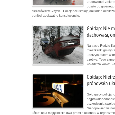
drogowego i zmienne
doszło do groźnego
ciężarówki w Giżycku. Policjanci ustalają dokładne okolicz
poniósł adekwatne konsekwencje.
Gołdap: Nie mi
dachowała, on
Na trasie Rudzie-Ka
mieszkanki gminy Go
uderzyła autem w drz
trzeźwa. Tego sameg
wsiadł “za kółko”. Z
Gołdap: Nietr
próbowała ukr
Gołdapscy policjanc
najprawdopodobniej 
uszkodzenia swoje
Nieodpowiedzialnośc
kółko” opla mając blisko dwa promile alkoholu w organizmi