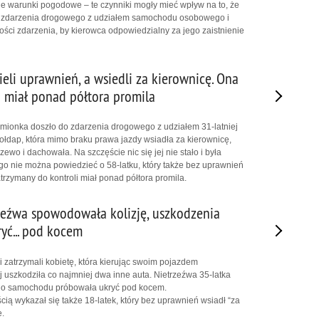
 warunki pogodowe – te czynniki mogły mieć wpływ na to, że
 zdarzenia drogowego z udziałem samochodu osobowego i
ności zdarzenia, by kierowca odpowiedzialny za jego zaistnienie
eli uprawnień, a wsiedli za kierownicę. Ona
 miał ponad półtora promila
mionka doszło do zdarzenia drogowego z udziałem 31-latniej
łdap, która mimo braku prawa jazdy wsiadła za kierownicę,
ewo i dachowała. Na szczęście nic się jej nie stało i była
o nie można powiedzieć o 58-latku, który także bez uprawnień
atrzymany do kontroli miał ponad półtora promila.
zeźwa spowodowała kolizję, uszkodzenia
yć... pod kocem
i zatrzymali kobietę, która kierując swoim pojazdem
uszkodziła co najmniej dwa inne auta. Nietrzeźwa 35-latka
go samochodu próbowała ukryć pod kocem.
ią wykazał się także 18-latek, który bez uprawnień wsiadł “za
e.