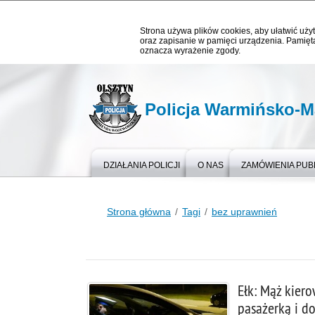
Strona używa plików cookies, aby ułatwić użyt
oraz zapisanie w pamięci urządzenia. Pamięta
oznacza wyrażenie zgody.
Policja Warmińsko-M
DZIAŁANIA POLICJI
O NAS
ZAMÓWIENIA PUB
Strona główna
Tagi
bez uprawnień
Ełk: Mąż kier
pasażerką i d