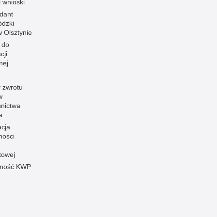
i wnioski
dant
dzki
 w Olsztynie
 do
cji
nej
 zwrotu
w
nnictwa
a
acja
ności
towej
pność KWP