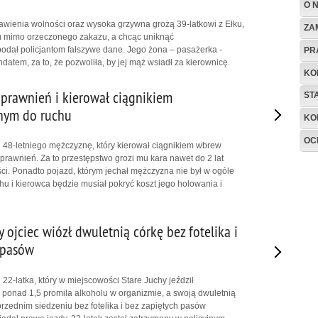
O 
bawienia wolności oraz wysoka grzywna grożą 39-latkowi z Ełku,
ZA
em mimo orzeczonego zakazu, a chcąc uniknąć
odał policjantom fałszywe dane. Jego żona – pasażerka -
PR
atem, za to, że pozwoliła, by jej mąż wsiadł za kierownicę.
KO
uprawnień i kierował ciągnikiem
ST
nym do ruchu
KO
OC
li 48-letniego mężczyznę, który kierował ciągnikiem wbrew
uprawnień. Za to przestępstwo grozi mu kara nawet do 2 lat
i. Ponadto pojazd, którym jechał mężczyzna nie był w ogóle
u i kierowca będzie musiał pokryć koszt jego holowania i
y ojciec wiózł dwuletnią córkę bez fotelika i
 pasów
i 22-latka, który w miejscowości Stare Juchy jeździł
onad 1,5 promila alkoholu w organizmie, a swoją dwuletnią
przednim siedzeniu bez fotelika i bez zapiętych pasów