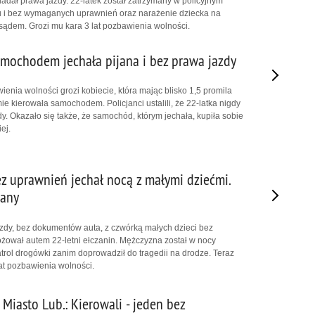
adał prawa jazdy. 22-latek został zatrzymany w policyjnym
u i bez wymaganych uprawnień oraz narażenie dziecka na
sądem. Grozi mu kara 3 lat pozbawienia wolności.
mochodem jechała pijana i bez prawa jazdy
ienia wolności grozi kobiecie, która mając blisko 1,5 promila
e kierowała samochodem. Policjanci ustalili, że 22-latka nigdy
y. Okazało się także, że samochód, którym jechała, kupiła sobie
ej.
bez uprawnień jechał nocą z małymi dziećmi.
many
azdy, bez dokumentów auta, z czwórką małych dzieci bez
różował autem 22-letni ełczanin. Mężczyzna został w nocy
trol drogówki zanim doprowadził do tragedii na drodze. Teraz
lat pozbawienia wolności.
Miasto Lub.: Kierowali - jeden bez