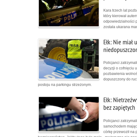
Kara trzech lat poz
który kierował aut
odpowiedzialności p
została ukarana mand
Ełk: Nie miał 
niedopuszczo
Policjanci zatrzyma
decyzji o cofnięciu 
pozbawienia wolnośc
dopuszczony do ruch
postoju na parkingu strzeżonym.
Ełk: Nietrzeźw
bez zapiętych
Policjanci zatrzymal
samochodem mając p
córkę przewoził na 