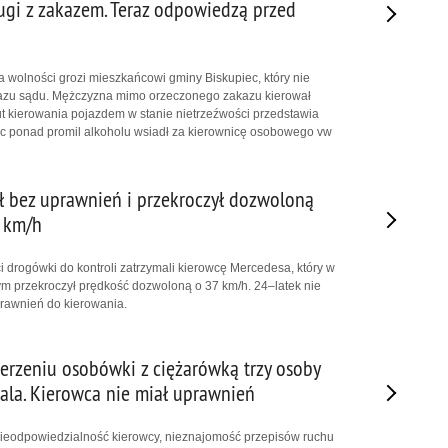
ugi z zakazem. Teraz odpowiedzą przed
a wolności grozi mieszkańcowi gminy Biskupiec, który nie
kazu sądu. Mężczyzna mimo orzeczonego zakazu kierował
 kierowania pojazdem w stanie nietrzeźwości przedstawia
jąc ponad promil alkoholu wsiadł za kierownicę osobowego vw
ał bez uprawnień i przekroczył dozwoloną
 km/h
i drogówki do kontroli zatrzymali kierowcę Mercedesa, który w
m przekroczył prędkość dozwoloną o 37 km/h. 24–latek nie
rawnień do kierowania.
derzeniu osobówki z ciężarówką trzy osoby
itala. Kierowca nie miał uprawnień
nieodpowiedzialność kierowcy, nieznajomość przepisów ruchu