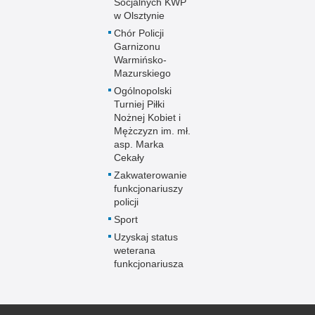
Socjalnych KWP
w Olsztynie
Chór Policji
Garnizonu
Warmińsko-
Mazurskiego
Ogólnopolski
Turniej Piłki
Nożnej Kobiet i
Mężczyzn im. mł.
asp. Marka
Cekały
Zakwaterowanie
funkcjonariuszy
policji
Sport
Uzyskaj status
weterana
funkcjonariusza