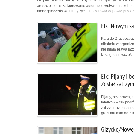
bezpieczeństwa. Jakby tego było mało - mężczyzna nie posi
areszcie. Teraz za kierowanie autem pod wpływem alkohol
niebezpieczeństwo utraty życia lub zdrowia odpowie przed 
Ełk: Nowym sa
Kara do 2 lat pozbaw
alkoholu w organizmi
nie miała prawa jazd
kilka godzin wcześni
Ełk: Pijany i 
Został zatrzy
Pijany, bez prawa j
fotelików – tak pod
zatrzymany przez pa
grozi mu kara do 2 
Giżycko/Nowe 