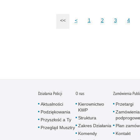
<<
<
1
2
3
4
Działania Policji
O nas
Zamówienia Publ
Aktualności
Kierownictwo
Przetargi
KWP
Podziękowania
Zamówienia
Struktura
podprogow
Przyszłość a Ty
Zakres Działania
Plan zamów
Przegląd Musztry
Komendy
Kontakt