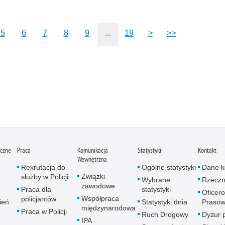
5
6
7
8
9
...
19
>
>>
iczne
Praca
Komunikacja
Statystyki
Kontakt
Wewnętrzna
Rekrutacja do
Ogólne statystyki
Dane k
Związki
służby w Policji
Wybrane
Rzeczn
zawodowe
e
Praca dla
statystyki
Oficer
Współpraca
policjantów
ień
Statystyki dnia
Prasow
międzynarodowa
Praca w Policji
Ruch Drogowy
Dyżur 
IPA