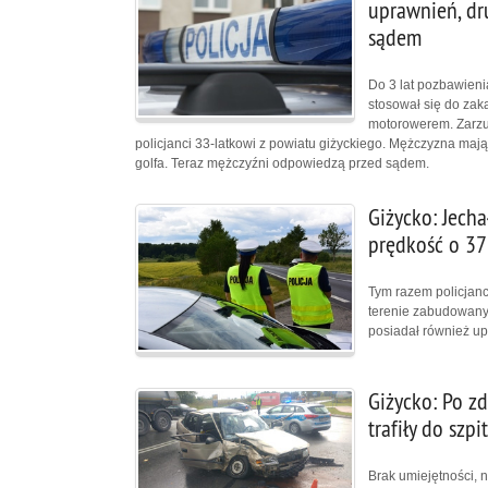
uprawnień, dr
sądem
Do 3 lat pozbawieni
stosował się do za
motorowerem. Zarzut
policjanci 33-latkowi z powiatu giżyckiego. Mężczyzna ma
golfa. Teraz mężczyźni odpowiedzą przed sądem.
Giżycko: Jech
prędkość o 37
Tym razem policjanc
terenie zabudowany
posiadał również up
Giżycko: Po z
trafiły do szp
Brak umiejętności, 