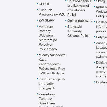
Sprawozdania z
Skargi 
CEPOL
profilaktycznej
Komen
Fundusz
działalności
Wojewó
Prewencyjny PZU
Policji
Policji
ZW SEiRP
Opinia publiczna
Dostęp
Fundacja
Statystyki
informa
Pomocy
Komendy
publicz
Wdowom i
Głównej Policji
Petycje
Sierotom po
Zasady
Poległych
kosztó
Policjantach
stawie
Międzyzakładowa
świadk
Kasa
Deklar
Zapomogowo-
dostęp
Pożyczkowa Przy
strony
KWP w Olsztynie
interne
Fundusz socjalny
Dostę
emerytów
policyjnych
Zakładowy
Fundusz
Świadczeń