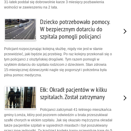
31-latek poddał się dobrowolnie karze 3 miesięcy pozbawienia
wolności w zawieszeniu na 2 lata.
Dziecko potrzebowało pomocy.
W bezpiecznym dotarciu do
szpitala pomogli policjanci
Policjant rozpoczynając kolejną służbę, nigdy nie jest w stanie
przewidzieć, jaki będzie jej przebieg. Po raz kolejny przekonali się o
tym policjanci z olsztyńskiej drogówki. Tym razem pomogli w
szybkim dotarciu do szpitala rodzicom z dzieckiem. Stan zdrowia
15-miesięcznej dziewczynki nagle się pogorszył i potrzebna była
pilna pomoc medyczna.
Ełk: Okradł pacjentów w kilku
szpitalach. Został zatrzymany
Policjanci zatrzymali 41-letniego mieszkańca
gminy Łomża, który pod pozorem odwiedzin u brata przeszukiwał
szafki chorych w ełckim szpitalu. Jak się okazało mężczyzna okradał
także pacjentów szpitali w sąsiednich miastach i był poszukiwany
przez inne jednostki. Za kradzież kodeks karny przewiduje karę do 5