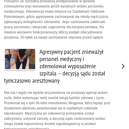
Policjanci ze Szczytna prowadzą postępowanie w sprawie
znieważenia oraz kierowania gróźb karalnych wobec personelu
medycznego. Interwencja miała miejsce na Szpitalnym Oddziale
Ratunkowym, gdzie agresywnie zachowywał się młody mężczyzna
zgłaszający dolegliwości zdrowotne. Jego zachowanie zakłócało
pracę personelu i stwarzało zagrożenie dla bezpieczeństwa. Na
miejsce wezwano funkcjonariuszy, którzy podjęli zdecydowane
działania. 20-latek za swoje zachowanie odpowie przed sądem.
Agresywny pacjent znieważył
personel medyczny i
zdemolował wyposażenie
szpitala – decyzją sądu został
tymczasowo aresztowany
Nie ma i nigdy nie będzie przyzwolenia na przejawy agresji wobec
osób, które wykonując swój zawód ratują ludzkie zdrowie i życie.
Przekonał się o tym 36-letni mieszkaniec Mrągowa, który będąc pod
działaniem alkoholu awanturował się w szpitalnym oddziale
ratunkowym. Mężczyzna po interwencji policjantów został
zatrzymany, usłyszał zarzuty, a decyzją sądu zastosowany wobec
niego został najsurowszy środek zapobiegawczy w postaci