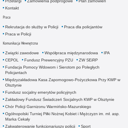
Przetargi
Zamówienia podprogowe
Plan zamówień
Kontakt
Praca
Rekrutacja do służby w Policji
Praca dla policjantów
Praca w Policji
Komunikacja Wewnętrzna
Związki zawodowe
Współpraca międzynarodowa
IPA
CEPOL
Fundusz Prewencyjny PZU
ZW SEiRP
Fundacja Pomocy Wdowom i Sierotom po Poległych
Policjantach
Międzyzakładowa Kasa Zapomogowo-Pożyczkowa Przy KWP w
Olsztynie
Fundusz socjalny emerytów policyjnych
Zakładowy Fundusz Świadczeń Socjalnych KWP w Olsztynie
Chór Policji Garnizonu Warmińsko-Mazurskiego
Ogólnopolski Turniej Piłki Nożnej Kobiet i Mężczyzn im. mł. asp.
Marka Cekały
Zakwaterowanie funkcjonariuszy policji
Sport