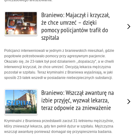
tymczasowego aresztowania.
Braniewo: Majaczył i krzyczał,
że chce umrzeć – dzięki
pomocy policjantów trafił do
szpitala
Policjanci interweniowali w jednym z braniewskich mieszkań, gdzie
pogotowie potrzebowało pomocy przy agresywnym pacjencie.
Okazało się, że 23-latek był pod działaniem ,,dopalaczy'', a w chwili
interwencji krzyczał, że chce umrzeć. Decyzją lekarza mężczyzna
pozostał w szpitalu. Teraz kryminalni z Braniewa wyjaśniają, w jaki
sposób 23-latek wszedł w posiadanie niebezpiecznych substancji.
Braniewo: Wszczął awanturę na
izbie przyjęć, wyzwał lekarza,
teraz odpowie za znieważenie
Kryminalni z Braniewa przedstawili zarzut 31-letniemu mężczyźnie,
który znieważył lekarza, gdy ten pełnił dyżur w szpitalu. Mężczyzna
wszczął awanturę ponieważ domagał się przyspieszenia badania.