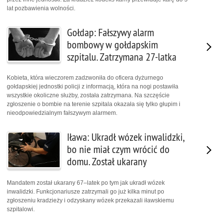
lat pozbawienia wolności.
Gołdap: Fałszywy alarm
bombowy w gołdapskim
szpitalu. Zatrzymana 27-latka
Kobieta, która wieczorem zadzwoniła do oficera dyżurnego
gołdapskiej jednostki policji z informacją, która na nogi postawiła
wszystkie okoliczne służby, została zatrzymana. Na szczęście
zgłoszenie o bombie na terenie szpitala okazała się tylko głupim i
nieodpowiedzialnym fałszywym alarmem.
Iława: Ukradł wózek inwalidzki,
bo nie miał czym wrócić do
domu. Został ukarany
Mandatem został ukarany 67–latek po tym jak ukradł wózek
inwalidzki. Funkcjonariusze zatrzymali go już kilka minut po
zgłoszeniu kradzieży i odzyskany wózek przekazali iławskiemu
szpitalowi.