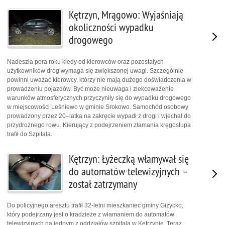
Kętrzyn, Mrągowo: Wyjaśniają
okoliczności wypadku
drogowego
Nadeszła pora roku kiedy od kierowców oraz pozostałych
użytkowników dróg wymaga się zwiększonej uwagi. Szczególnie
powinni uważać kierowcy, którzy nie mają dużego doświadczenia w
prowadzeniu pojazdów. Być może nieuwaga i zlekceważenie
warunków atmosferycznych przyczyniły się do wypadku drogowego
w miejscowości Leśniewo w gminie Srokowo. Samochód osobowy
prowadzony przez 20–latka na zakręcie wypadł z drogi i wjechał do
przydrożnego rowu. Kierujący z podejrzeniem złamania kręgosłupa
trafił do Szpitala.
Kętrzyn: Łyżeczką włamywał się
do automatów telewizyjnych –
został zatrzymany
Do policyjnego aresztu trafił 32-letni mieszkaniec gminy Giżycko,
który podejrzany jest o kradzieże z włamaniem do automatów
telewizyjnych na jednym z oddziałów szpitala w Kętrzynie. Teraz