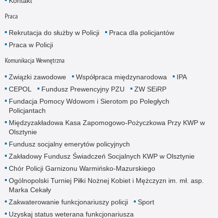
Kontakt
Praca
Rekrutacja do służby w Policji
Praca dla policjantów
Praca w Policji
Komunikacja Wewnętrzna
Związki zawodowe
Współpraca międzynarodowa
IPA
CEPOL
Fundusz Prewencyjny PZU
ZW SEiRP
Fundacja Pomocy Wdowom i Sierotom po Poległych
Policjantach
Międzyzakładowa Kasa Zapomogowo-Pożyczkowa Przy KWP w
Olsztynie
Fundusz socjalny emerytów policyjnych
Zakładowy Fundusz Świadczeń Socjalnych KWP w Olsztynie
Chór Policji Garnizonu Warmińsko-Mazurskiego
Ogólnopolski Turniej Piłki Nożnej Kobiet i Mężczyzn im. mł. asp.
Marka Cekały
Zakwaterowanie funkcjonariuszy policji
Sport
Uzyskaj status weterana funkcjonariusza