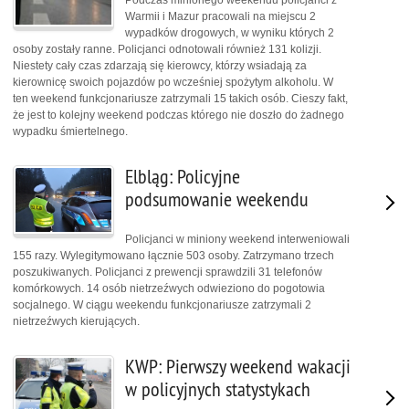
Warmii i Mazur pracowali na miejscu 2
wypadków drogowych, w wyniku których 2
osoby zostały ranne. Policjanci odnotowali również 131 kolizji.
Niestety cały czas zdarzają się kierowcy, którzy wsiadają za
kierownicę swoich pojazdów po wcześniej spożytym alkoholu. W
ten weekend funkcjonariusze zatrzymali 15 takich osób. Cieszy fakt,
że jest to kolejny weekend podczas którego nie doszło do żadnego
wypadku śmiertelnego.
Elbląg: Policyjne
podsumowanie weekendu
Policjanci w miniony weekend interweniowali
155 razy. Wylegitymowano łącznie 503 osoby. Zatrzymano trzech
poszukiwanych. Policjanci z prewencji sprawdzili 31 telefonów
komórkowych. 14 osób nietrzeźwych odwieziono do pogotowia
socjalnego. W ciągu weekendu funkcjonariusze zatrzymali 2
nietrzeźwych kierujących.
KWP: Pierwszy weekend wakacji
w policyjnych statystykach