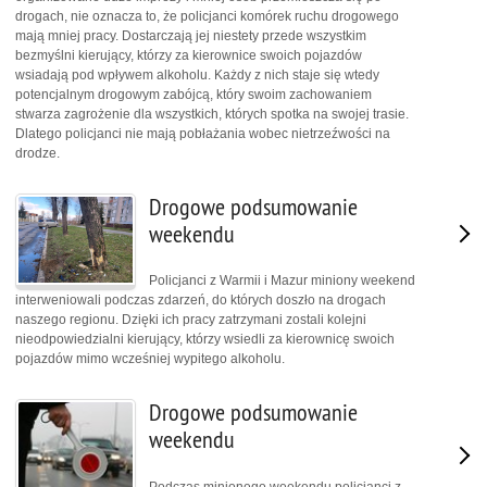
drogach, nie oznacza to, że policjanci komórek ruchu drogowego
mają mniej pracy. Dostarczają jej niestety przede wszystkim
bezmyślni kierujący, którzy za kierownice swoich pojazdów
wsiadają pod wpływem alkoholu. Każdy z nich staje się wtedy
potencjalnym drogowym zabójcą, który swoim zachowaniem
stwarza zagrożenie dla wszystkich, których spotka na swojej trasie.
Dlatego policjanci nie mają pobłażania wobec nietrzeźwości na
drodze.
Drogowe podsumowanie
weekendu
Policjanci z Warmii i Mazur miniony weekend
interweniowali podczas zdarzeń, do których doszło na drogach
naszego regionu. Dzięki ich pracy zatrzymani zostali kolejni
nieodpowiedzialni kierujący, którzy wsiedli za kierownicę swoich
pojazdów mimo wcześniej wypitego alkoholu.
Drogowe podsumowanie
weekendu
Podczas minionego weekendu policjanci z