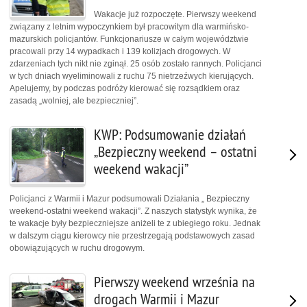
Wakacje już rozpoczęte. Pierwszy weekend
związany z letnim wypoczynkiem był pracowitym dla warmińsko-
mazurskich policjantów. Funkcjonariusze w całym województwie
pracowali przy 14 wypadkach i 139 kolizjach drogowych. W
zdarzeniach tych nikt nie zginął. 25 osób zostało rannych. Policjanci
w tych dniach wyeliminowali z ruchu 75 nietrzeźwych kierujących.
Apelujemy, by podczas podróży kierować się rozsądkiem oraz
zasadą „wolniej, ale bezpieczniej”.
KWP: Podsumowanie działań
„Bezpieczny weekend – ostatni
weekend wakacji”
Policjanci z Warmii i Mazur podsumowali Działania „ Bezpieczny
weekend-ostatni weekend wakacji”. Z naszych statystyk wynika, że
te wakacje były bezpieczniejsze aniżeli te z ubiegłego roku. Jednak
w dalszym ciągu kierowcy nie przestrzegają podstawowych zasad
obowiązujących w ruchu drogowym.
Pierwszy weekend września na
drogach Warmii i Mazur