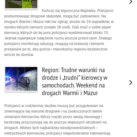
Kończy się tegoroczna Majówka. Policjanci
podsumowując drogowe statystyki, mogą być zadowoleni. Na
drogach Warmii i Mazur nikt nie zginął, doszło do 16 wypadków, w
wyniku których rannych zostało 26 osób. Dali znać o sobie pijani
kierowcy, których do tej pory policjanci wyeliminowali blisko 70.
Jednak największe natężenie ruchu jeszcze przed nami. Dlatego
policjanci monitorują sytuację, reagują na brawurę i łamanie
przepisów po to, aby goście i mieszkańcy regionu bezpiecznie
wrócili do domów.
Region: Trudne warunki na
drodze i „trudni” kierowcy w
samochodach. Weekend na
drogach Warmii i Mazur
Policjanci w codziennej służbie muszą być przygotowani na
zmieniające się warunki drogowe i na zaskoczonych takimi
zmianami kierowców, którzy często przez swoją nieuwagę i
beztroskę przyczyniają się do jeszcze większych utrudnień na
drogach. Wobec tych najbardziej nieodpowiedzialnych –
nietrzeźwych kierowców, policjanci niejednokrotnie interweniują