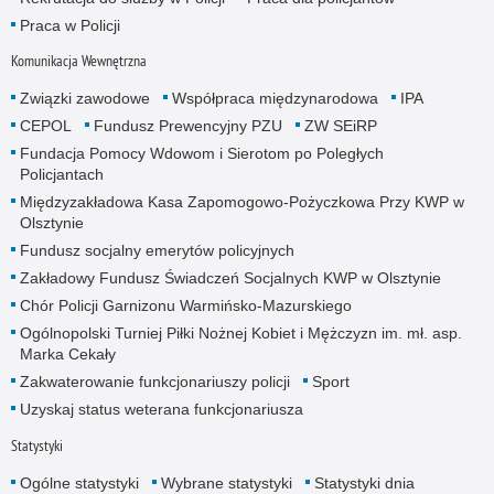
Praca w Policji
Komunikacja Wewnętrzna
Związki zawodowe
Współpraca międzynarodowa
IPA
CEPOL
Fundusz Prewencyjny PZU
ZW SEiRP
Fundacja Pomocy Wdowom i Sierotom po Poległych
Policjantach
Międzyzakładowa Kasa Zapomogowo-Pożyczkowa Przy KWP w
Olsztynie
Fundusz socjalny emerytów policyjnych
Zakładowy Fundusz Świadczeń Socjalnych KWP w Olsztynie
Chór Policji Garnizonu Warmińsko-Mazurskiego
Ogólnopolski Turniej Piłki Nożnej Kobiet i Mężczyzn im. mł. asp.
Marka Cekały
Zakwaterowanie funkcjonariuszy policji
Sport
Uzyskaj status weterana funkcjonariusza
Statystyki
Ogólne statystyki
Wybrane statystyki
Statystyki dnia