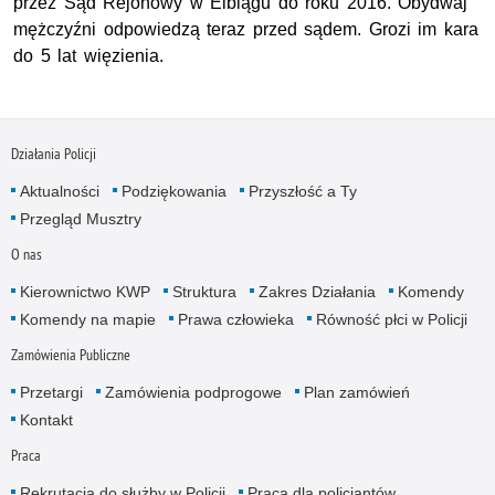
przez Sąd Rejonowy w Elblągu do roku 2016. Obydwaj
mężczyźni odpowiedzą teraz przed sądem. Grozi im kara
do 5 lat więzienia.
Działania Policji
Aktualności
Podziękowania
Przyszłość a Ty
Przegląd Musztry
O nas
Kierownictwo KWP
Struktura
Zakres Działania
Komendy
Komendy na mapie
Prawa człowieka
Równość płci w Policji
Zamówienia Publiczne
Przetargi
Zamówienia podprogowe
Plan zamówień
Kontakt
Praca
Rekrutacja do służby w Policji
Praca dla policjantów