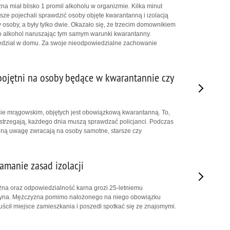
na miał blisko 1 promil alkoholu w organizmie. Kilka minut
usze pojechali sprawdzić osoby objęte kwarantanną i izolacją
oby, a były tylko dwie. Okazało się, że trzecim domownikiem
 po alkohol naruszając tym samym warunki kwarantanny.
e siedział w domu. Za swoje nieodpowiedzialne zachowanie
ojętni na osoby będące w kwarantannie czy
ie mrągowskim, objętych jest obowiązkową kwarantanną. To,
estrzegają, każdego dnia muszą sprawdzać policjanci. Podczas
ólną uwagę zwracają na osoby samotne, starsze czy
amanie zasad izolacji
na oraz odpowiedzialność karna grozi 25-letniemu
yna. Mężczyzna pomimo nałożonego na niego obowiązku
uścił miejsce zamieszkania i poszedł spotkać się ze znajomymi.