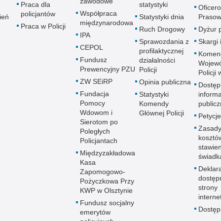
zawodowe
e
Praca dla
statystyki
Oficer
Współpraca
policjantów
ień
Statystyki dnia
Prasow
międzynarodowa
Praca w Policji
Ruch Drogowy
Dyżur 
IPA
Sprawozdania z
Skargi 
CEPOL
profilaktycznej
Komen
Fundusz
działalności
Wojewó
Prewencyjny PZU
Policji
Policji
ZW SEiRP
Opinia publiczna
Dostęp
Fundacja
Statystyki
informa
Pomocy
Komendy
publicz
Wdowom i
Głównej Policji
Petycje
Sierotom po
Zasady
Poległych
kosztó
Policjantach
stawie
Międzyzakładowa
świadk
Kasa
Deklar
Zapomogowo-
dostęp
Pożyczkowa Przy
strony
KWP w Olsztynie
interne
Fundusz socjalny
Dostę
emerytów