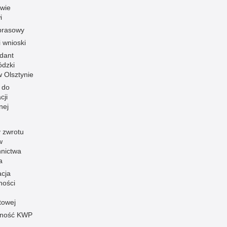
owie
i
prasowy
i wnioski
dant
dzki
 w Olsztynie
 do
cji
nej
 zwrotu
w
nnictwa
a
acja
ności
towej
pność KWP