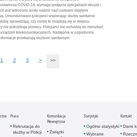
nawirusa COVID-19, wymaga podjęcia specjalnych decyzji i
ich jest wdrożony ścisły nadzór nad osobami objętymi
. Umundurowani policjanci wspierając służby sanitarne
 dobę sprawdzają, czy osoby te znajdują się w miejscu
y nie potrzebują pomocy. Policjanci nie wchodzą do mieszkań,
h urządzeń telekomunikacyjnych. Następnie w uzgodniony
informacje przekazują służbom sanitarnym.
1
2
3
>
>>
iczne
Praca
Komunikacja
Statystyki
Kontakt
Wewnętrzna
Rekrutacja do
Ogólne statystyki
Dane k
Związki
służby w Policji
Wybrane
Rzeczn