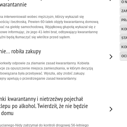
O 
kwarantannie
ZA
tna interweniowali wobec mężczyzn, którzy wykazali się
PR
ością i beztroską. Pewien 60-latek objęty kwarantanną domową
echać na giełdę samochodową. Wyjątkową głupotą wykazał się z
KO
nkowe informując, że jego 41-letni brat, odbywający kwarantannę
źni będą tłumaczyć się wkrótce przed sądem.
ST
KO
ie… robiła zakupy
OC
orkwity odpowie za złamanie zasad kwarantanny. Kobieta
cje za opuszczenie miejsca zamieszkania, w którym decyzją
obowiązana była przebywać. Wyszła, aby zrobić zakupy.
olejny apelują o przestrzeganie zasad kwarantanny.
nki kwarantanny i nietrzeźwy pojechał
epu po alkohol. Twierdził, że nie będzie
 w domu
Rucianego-Nidy zatrzymał do kontroli drogowej 56-letniego