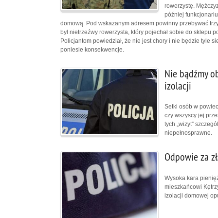
rowerzystę. Mężczyz
później funkcjonari
domową. Pod wskazanym adresem powinny przebywać trzy os
był nietrzeźwy rowerzysta, który pojechał sobie do sklepu
Policjantom powiedział, że nie jest chory i nie będzie tyl
poniesie konsekwencje.
Nie bądźmy ob
izolacji
Setki osób w powiec
czy wszyscy jej prz
tych „wizyt” szczeg
niepełnosprawne.
Odpowie za zł
Wysoka kara pienięż
mieszkańcowi Kętrz
izolacji domowej op