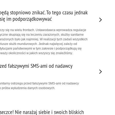
będą stopniowo znikać. To tego czasu jednak
 się im podporządkowywać
czy się na wielu frontach. Ustawodawca wprowadza regulacje
czne skupiają się na leczeniu zarażonych, służby sanitarne
zarażonych było jak najmniej. W realizacji tych zadań wszystkich
riusze służb mundurowych. Jednak najwięcej zależy od
stytucjami państwowymi w tym zakresie i podporządkują się
eważy okoliczności w jakich wszyscy się znaleźliśmy.
rzed fałszywymi SMS-ami od nadawcy
anitarny ostrzega przed fałszywymi SMS-ami od nadawcy
to próba wyłudzenia danych osobowych.
eczce! Nie narażaj siebie i swoich bliskich