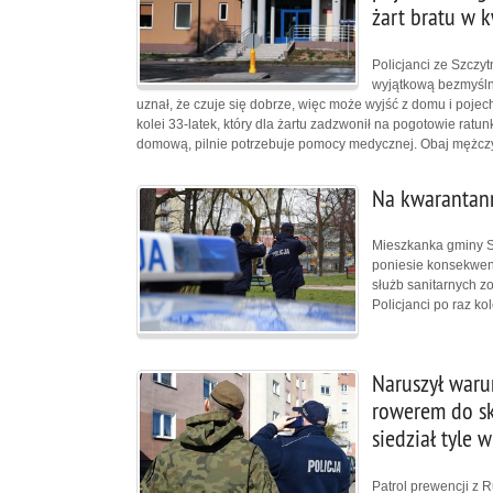
żart bratu w 
Policjanci ze Szczy
wyjątkową bezmyśln
uznał, że czuje się dobrze, więc może wyjść z domu i poj
kolei 33-latek, który dla żartu zadzwonił na pogotowie ratu
domową, pilnie potrzebuje pomocy medycznej. Obaj mężczy
Na kwarantann
Mieszkanka gminy S
poniesie konsekwen
służb sanitarnych z
Policjanci po raz k
Naruszył waru
rowerem do skl
siedział tyle
Patrol prewencji z 