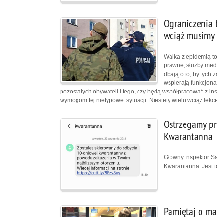
Ograniczenia 
wciąż musimy
Walka z epidemią to
prawne, służby medy
dbają o to, by tych 
wspierają funkcjona
pozostałych obywateli i tego, czy będą współpracować z in
wymogom tej nietypowej sytuacji. Niestety wielu wciąż lekc
Ostrzegamy p
Kwarantanna
Główny Inspektor S
Kwarantanna. Jest 
Pamiętaj o mas