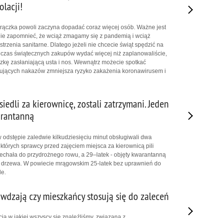
olacji!
rączka powoli zaczyna dopadać coraz więcej osób. Ważne jest
 nie zapomnieć, że wciąż zmagamy się z pandemią i wciąż
rzenia sanitarne. Dlatego jeżeli nie chcecie świąt spędzić na
czas świątecznych zakupów wydać więcej niż zaplanowaliście,
zkę zasłaniającą usta i nos. Wewnątrz możecie spotkać
ązujących nakazów zmniejsza ryzyko zakażenia koronawirusem i
wsiedli za kierownicę, zostali zatrzymani. Jeden
arantanną
w odstępie zaledwie kilkudziesięciu minut obsługiwali dwa
których sprawcy przed zajęciem miejsca za kierownicą pili
zjechała do przydrożnego rowu, a 29–latek - objęty kwarantanną
 drzewa. W powiecie mrągowskim 25-latek bez uprawnień do
le.
awdzają czy mieszkańcy stosują się do zaleceń
ja w jakiej wszyscy się znaleźliśmy, związana z