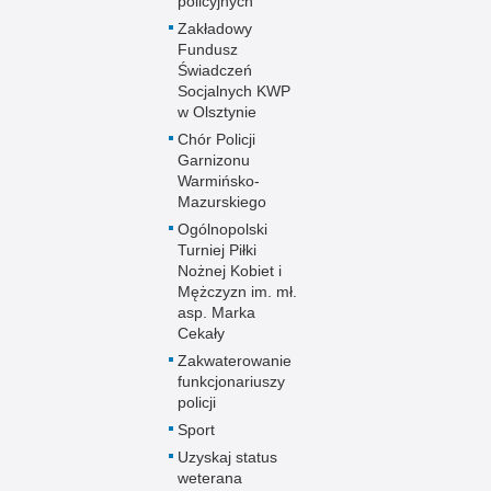
policyjnych
Zakładowy
Fundusz
Świadczeń
Socjalnych KWP
w Olsztynie
Chór Policji
Garnizonu
Warmińsko-
Mazurskiego
Ogólnopolski
Turniej Piłki
Nożnej Kobiet i
Mężczyzn im. mł.
asp. Marka
Cekały
Zakwaterowanie
funkcjonariuszy
policji
Sport
Uzyskaj status
weterana