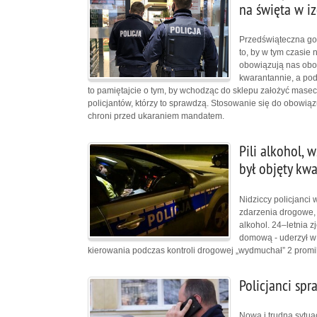
na święta w iz
Przedświąteczna go
to, by w tym czasie
obowiązują nas obost
kwarantannie, a pod
to pamiętajcie o tym, by wchodząc do sklepu założyć masec
policjantów, którzy to sprawdzą. Stosowanie się do obowi
chroni przed ukaraniem mandatem.
Pili alkohol, 
był objęty kw
Nidziccy policjanci 
zdarzenia drogowe, 
alkohol. 24–letnia 
domową - uderzył w
kierowania podczas kontroli drogowej „wydmuchał” 2 promi
Policjanci spr
Nowa i trudna sytuac