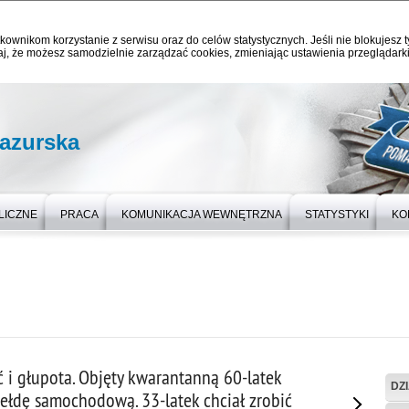
kownikom korzystanie z serwisu oraz do celów statystycznych. Jeśli nie blokujesz t
j, że możesz samodzielnie zarządzać cookies, zmieniając ustawienia przeglądarki
azurska
LICZNE
PRACA
KOMUNIKACJA WEWNĘTRZNA
STATYSTYKI
KO
 i głupota. Objęty kwarantanną 60-latek
DZ
iełdę samochodową. 33-latek chciał zrobić